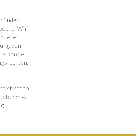
 finden,
odelle. Wir
iduellen
lung von
 auch die
ngsrechten.
 meist knapp
, stehen wir
g.