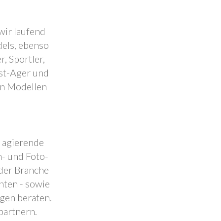
wir laufend
dels, ebenso
, Sportler,
est-Ager und
en Modellen
.
l agierende
- und Foto-
 der Branche
nten - sowie
ngen beraten.
partnern.