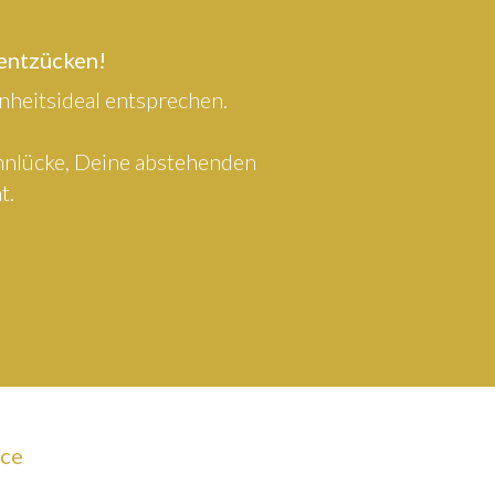
 entzücken!
heitsideal entsprechen.
ahnlücke, Deine abstehenden
t.
ice