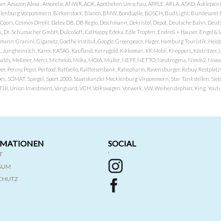
er, Amazon Alexa , Amorelie, ANWR, AOK, Apotheken Umschau, APPLE, ARLA, ASKD, Asklepios Kli
nburg Vorpommern, Birkenstock, Blanco, BMW, Bonduelle, BOSCH, Bud Light, Bundesamt fü
OP, Coors, Cosmos DIrekt, Datev, DB, DB Regio, Deichmann, Dekristol, Depot, Deutsche Bahn, D
Dr. Schumacher GmbH, DulcoSoft, EatHappy, Edeka, Edle Tropfen, Endreß + Hauser, Engel & Völk
n, Granini, Giganetz, Goethe Institut, Google, Greenpeace, Hager, Hamburg Touristik, Heide P
Jungheinrich, Karex, KATAG, Kaufland, Kerrygold, Kikkoman, KK Mobil, Knoppers, Köstritzer, L
nalds, Meßmer, Merci, Michelob, Milka, MOIA, Müller, NEFF, NETTO, Neutrogena, Nimm2, Nivea,
ver, Penny, Pepsi, Perfood, Raffaello, Raiffeisenbank, Ratiopharm, Ravensburger, Rebuy, Restpl
pes, SOMAT, Spiegel, Sport 2000, Staatskanzlei Mecklenburg Virpommern, Star Tankstellen, Siebel
x, TUI, Union Investment, Vanguard, VGH, Volkswagen, Vorwerk, VW, Weihenstephan, Xing, Youtub
RMATIONEN
SOCIAL
T
'
SSUM
CHUTZ