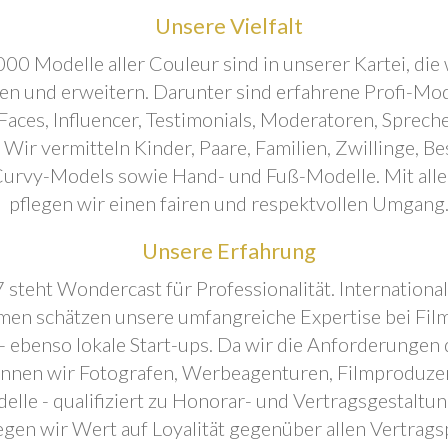
Unsere Vielfalt
00 Modelle aller Couleur sind in unserer Kartei, die 
ren und erweitern. Darunter sind erfahrene Profi-Mo
aces, Influencer, Testimonials, Moderatoren, Sprecher
. Wir vermitteln Kinder, Paare, Familien, Zwillinge, B
urvy-Models sowie Hand- und Fuß-Modelle. Mit all
pflegen wir einen fairen und respektvollen Umgang
Unsere Erfahrung
 steht Wondercast für Professionalität. Internationa
en schätzen unsere umfangreiche Expertise bei Film
- ebenso lokale Start-ups. Da wir die Anforderungen
önnen wir Fotografen, Werbeagenturen, Filmproduze
elle - qualifiziert zu Honorar- und Vertragsgestaltu
egen wir Wert auf Loyalität gegenüber allen Vertrags