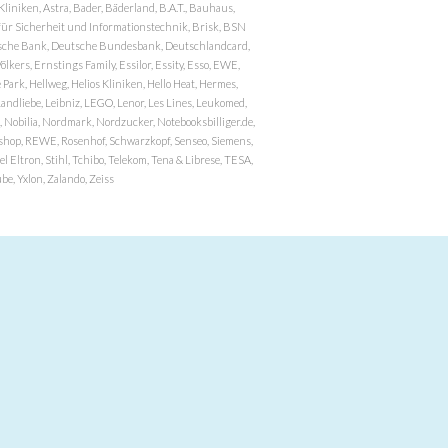
niken, Astra, Bader, Bäderland, B.A.T., Bauhaus,
r Sicherheit und Informationstechnik, Brisk, BSN
eutsche Bank, Deutsche Bundesbank, Deutschlandcard,
ers, Ernstings Family, Essilor, Essity, Esso, EWE,
ark, Hellweg, Helios Kliniken, Hello Heat, Hermes,
andliebe, Leibniz, LEGO, Lenor, Les Lines, Leukomed,
 Nobilia, Nordmark, Nordzucker, Notebooksbilliger.de,
atzshop, REWE, Rosenhof, Schwarzkopf, Senseo, Siemens,
 Eltron, Stihl, Tchibo, Telekom, Tena & Librese, TESA,
e, Yxlon, Zalando, Zeiss