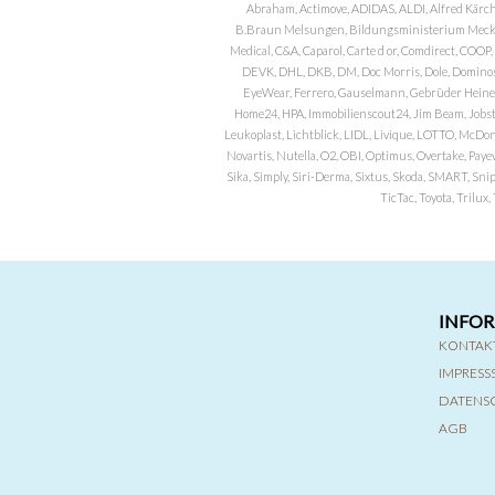
Abraham, Actimove, ADIDAS, ALDI, Alfred Kärch
B.Braun Melsungen, Bildungsministerium Meckle
Medical, C&A, Caparol, Carte d or, Comdirect, CO
DEVK, DHL, DKB, DM, Doc Morris, Dole, Dominos, 
EyeWear, Ferrero, Gauselmann, Gebrüder Heineman
Home24, HPA, Immobilienscout24, Jim Beam, Jobst, 
Leukoplast, Lichtblick, LIDL, Livique, LOTTO, McDo
Novartis, Nutella, O2, OBI, Optimus, Overtake, Paye
Sika, Simply, Siri-Derma, Sixtus, Skoda, SMART, Sni
TicTac, Toyota, Trilu
INFO
KONTAK
IMPRES
DATENS
AGB