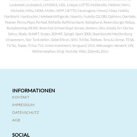
Leukomed, Leukoplast, Lichtblick, LIDL, Livique, LOTTO, McDonalds, Meßmer, Merci,
Michelob, Milka, MOIA, Müller, NEFF, NETTO, Neutrogena, Nimm2, Nivea, Nobilia,
Nordmark, Nordzucker, Notebooksbilliger.de, Novartis, Nutella, O2, OBI, Optimus, Overtake,
Payever, Penny, Pepsi, Perfood, Raffaello, Raiffeisenbank, Ratiopharm, Ravensburger, Rebuy,
Restplatzshop, REWE, Rosenhof, Schwarzkopf, Senseo, Siemens, Sika, Simply, Siri-Derma,
Sixtus, Skoda, SMART, Snipes, SOMAT, Spiegel, Sport 2000, Staatskanzlei Mecklenburg
Virpommern, Star Tankstellen, Siebel Eltron, Stihl, Tchibo, Telekom, Tena & Librese, TESA,
TicTac, Toyota, Trilux, TUI, Union Investment, Vanguard, VGH, Volkswagen, Vorwerk, VW,
Weihenstephan, Xing, Youtube, Yxlon, Zalando, Zeiss
INFORMATIONEN
KONTAKT
IMPRESSSUM
DATENSCHUTZ
AGB
SOCIAL