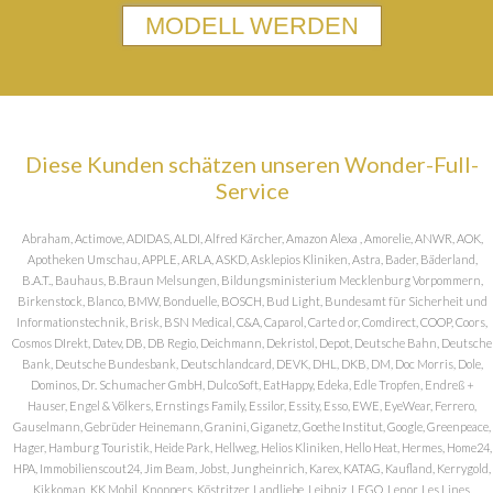
MODELL WERDEN
Diese Kunden schätzen unseren Wonder-Full-
Service
Abraham, Actimove, ADIDAS, ALDI, Alfred Kärcher, Amazon Alexa , Amorelie, ANWR, AOK,
Apotheken Umschau, APPLE, ARLA, ASKD, Asklepios Kliniken, Astra, Bader, Bäderland,
B.A.T., Bauhaus, B.Braun Melsungen, Bildungsministerium Mecklenburg Vorpommern,
Birkenstock, Blanco, BMW, Bonduelle, BOSCH, Bud Light, Bundesamt für Sicherheit und
Informationstechnik, Brisk, BSN Medical, C&A, Caparol, Carte d or, Comdirect, COOP, Coors,
Cosmos DIrekt, Datev, DB, DB Regio, Deichmann, Dekristol, Depot, Deutsche Bahn, Deutsche
Bank, Deutsche Bundesbank, Deutschlandcard, DEVK, DHL, DKB, DM, Doc Morris, Dole,
Dominos, Dr. Schumacher GmbH, DulcoSoft, EatHappy, Edeka, Edle Tropfen, Endreß +
Hauser, Engel & Völkers, Ernstings Family, Essilor, Essity, Esso, EWE, EyeWear, Ferrero,
Gauselmann, Gebrüder Heinemann, Granini, Giganetz, Goethe Institut, Google, Greenpeace,
Hager, Hamburg Touristik, Heide Park, Hellweg, Helios Kliniken, Hello Heat, Hermes, Home24,
HPA, Immobilienscout24, Jim Beam, Jobst, Jungheinrich, Karex, KATAG, Kaufland, Kerrygold,
Kikkoman, KK Mobil, Knoppers, Köstritzer, Landliebe, Leibniz, LEGO, Lenor, Les Lines,