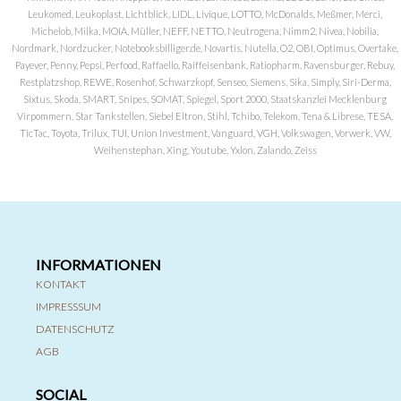
Leukomed, Leukoplast, Lichtblick, LIDL, Livique, LOTTO, McDonalds, Meßmer, Merci,
Michelob, Milka, MOIA, Müller, NEFF, NETTO, Neutrogena, Nimm2, Nivea, Nobilia,
Nordmark, Nordzucker, Notebooksbilliger.de, Novartis, Nutella, O2, OBI, Optimus, Overtake,
Payever, Penny, Pepsi, Perfood, Raffaello, Raiffeisenbank, Ratiopharm, Ravensburger, Rebuy,
Restplatzshop, REWE, Rosenhof, Schwarzkopf, Senseo, Siemens, Sika, Simply, Siri-Derma,
Sixtus, Skoda, SMART, Snipes, SOMAT, Spiegel, Sport 2000, Staatskanzlei Mecklenburg
Virpommern, Star Tankstellen, Siebel Eltron, Stihl, Tchibo, Telekom, Tena & Librese, TESA,
TicTac, Toyota, Trilux, TUI, Union Investment, Vanguard, VGH, Volkswagen, Vorwerk, VW,
Weihenstephan, Xing, Youtube, Yxlon, Zalando, Zeiss
INFORMATIONEN
KONTAKT
IMPRESSSUM
DATENSCHUTZ
AGB
SOCIAL