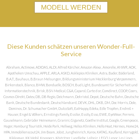
MODELL WERDEN
Diese Kunden schätzen unseren Wonder-Full-
Service
Abraham, Actimove, ADIDAS, ALDI, Alfred Kärcher, Amazon Alexa , Amorelie, ANWR, AOK,
Apotheken Umschau, APPLE, ARLA, ASKD, Asklepios Kliniken, Astra, Bader, Bäderland,
B.A.T., Bauhaus, B.Braun Melsungen, Bildungsministerium Mecklenburg Vorpommern,
Birkenstock, Blanco, BMW, Bonduelle, BOSCH, Bud Light, Bundesamt für Sicherheit und
Informationstechnik, Brisk, BSN Medical, C&A, Caparol, Carte d or, Comdirect, COOP, Coors,
Cosmos DIrekt, Datev, DB, DB Regio, Deichmann, Dekristol, Depot, Deutsche Bahn, Deutsche
Bank, Deutsche Bundesbank, Deutschlandcard, DEVK, DHL, DKB, DM, Doc Morris, Dole,
Dominos, Dr. Schumacher GmbH, DulcoSoft, EatHappy, Edeka, Edle Tropfen, Endreß +
Hauser, Engel & Völkers, Ernstings Family, Essilor, Essity, Esso, EWE, EyeWear, Ferrero,
Gauselmann, Gebrüder Heinemann, Granini, Giganetz, Goethe Institut, Google, Greenpeace,
Hager, Hamburg Touristik, Heide Park, Hellweg, Helios Kliniken, Hello Heat, Hermes, Home24,
HPA, Immobilienscout24, Jim Beam, Jobst, Jungheinrich, Karex, KATAG, Kaufland, Kerrygold,
Kikkoman, KK Mobil, Knoppers, Köstritzer, Landliebe, Leibniz, LEGO, Lenor, Les Lines,