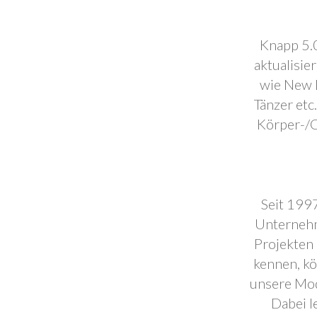
Knapp 5.0
aktualisie
wie New F
Tänzer etc
Körper-/C
Seit 1997
Unternehm
Projekten 
kennen, k
unsere Mod
Dabei l