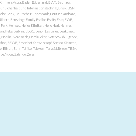
niken, Astra, Bader, Bäderland, B.A.T., Bauhaus,
r Sicherheit und Informationstechnik, Brisk, BSN
eutsche Bank, Deutsche Bundesbank, Deutschlandcard,
ers, Ernstings Family, Essilor, Essity, Esso, EWE,
ark, Hellweg, Helios Kliniken, Hello Heat, Hermes,
andliebe, Leibniz, LEGO, Lenor, Les Lines, Leukomed,
 Nobilia, Nordmark, Nordzucker, Notebooksbilliger.de,
atzshop, REWE, Rosenhof, Schwarzkopf, Senseo, Siemens,
 Eltron, Stihl, Tchibo, Telekom, Tena & Librese, TESA,
e, Yxlon, Zalando, Zeiss