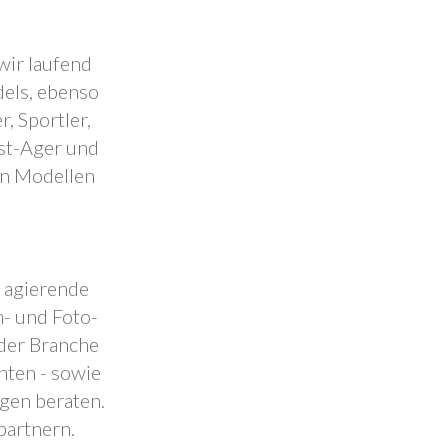
wir laufend
dels, ebenso
, Sportler,
est-Ager und
en Modellen
.
l agierende
- und Foto-
 der Branche
nten - sowie
ngen beraten.
partnern.