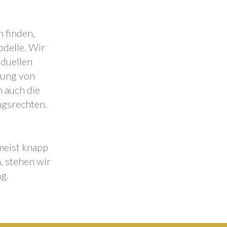
 finden,
odelle. Wir
iduellen
lung von
 auch die
ngsrechten.
 meist knapp
, stehen wir
g.