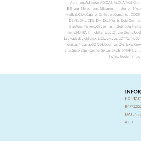
Abraham, Actimove, ADIDAS, ALDI, Alfred Kärch
B.Braun Melsungen, Bildungsministerium Meckle
Medical, C&A, Caparol, Carte d or, Comdirect, CO
DEVK, DHL, DKB, DM, Doc Morris, Dole, Dominos, 
EyeWear, Ferrero, Gauselmann, Gebrüder Heineman
Home24, HPA, Immobilienscout24, Jim Beam, Jobst, 
Leukoplast, Lichtblick, LIDL, Livique, LOTTO, McDo
Novartis, Nutella, O2, OBI, Optimus, Overtake, Paye
Sika, Simply, Siri-Derma, Sixtus, Skoda, SMART, Sni
TicTac, Toyota, Trilu
INFO
KONTAK
IMPRES
DATENS
AGB