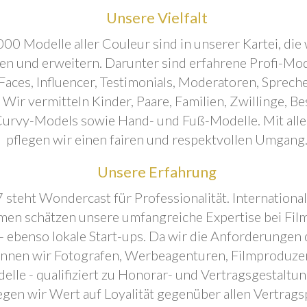
Unsere Vielfalt
00 Modelle aller Couleur sind in unserer Kartei, die 
ren und erweitern. Darunter sind erfahrene Profi-Mo
aces, Influencer, Testimonials, Moderatoren, Sprecher
. Wir vermitteln Kinder, Paare, Familien, Zwillinge, B
urvy-Models sowie Hand- und Fuß-Modelle. Mit all
pflegen wir einen fairen und respektvollen Umgang
Unsere Erfahrung
 steht Wondercast für Professionalität. Internationa
en schätzen unsere umfangreiche Expertise bei Film
- ebenso lokale Start-ups. Da wir die Anforderungen
önnen wir Fotografen, Werbeagenturen, Filmproduze
elle - qualifiziert zu Honorar- und Vertragsgestaltu
egen wir Wert auf Loyalität gegenüber allen Vertrags