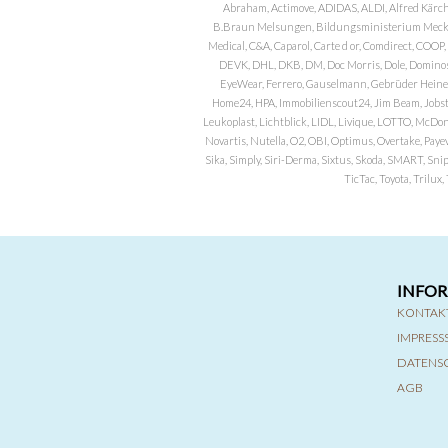
Abraham, Actimove, ADIDAS, ALDI, Alfred Kärch
B.Braun Melsungen, Bildungsministerium Meckle
Medical, C&A, Caparol, Carte d or, Comdirect, CO
DEVK, DHL, DKB, DM, Doc Morris, Dole, Dominos, 
EyeWear, Ferrero, Gauselmann, Gebrüder Heineman
Home24, HPA, Immobilienscout24, Jim Beam, Jobst, 
Leukoplast, Lichtblick, LIDL, Livique, LOTTO, McDo
Novartis, Nutella, O2, OBI, Optimus, Overtake, Paye
Sika, Simply, Siri-Derma, Sixtus, Skoda, SMART, Sni
TicTac, Toyota, Trilu
INFO
KONTAK
IMPRES
DATENS
AGB