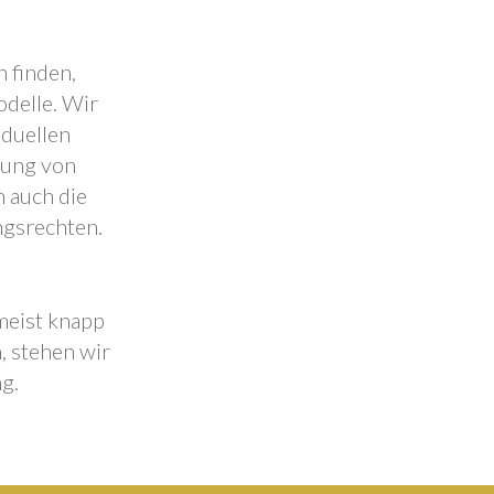
 finden,
odelle. Wir
iduellen
lung von
 auch die
ngsrechten.
 meist knapp
, stehen wir
g.