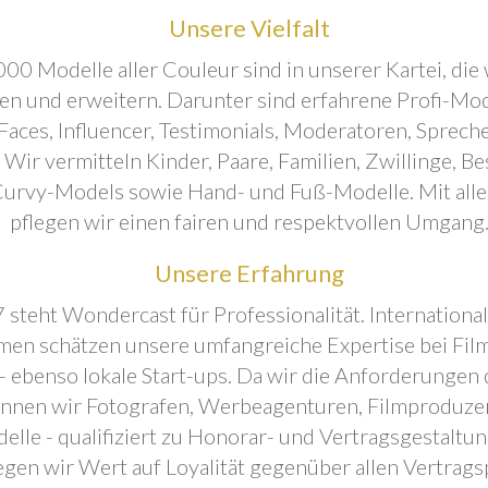
Unsere Vielfalt
00 Modelle aller Couleur sind in unserer Kartei, die 
ren und erweitern. Darunter sind erfahrene Profi-Mo
aces, Influencer, Testimonials, Moderatoren, Sprecher
. Wir vermitteln Kinder, Paare, Familien, Zwillinge, B
urvy-Models sowie Hand- und Fuß-Modelle. Mit all
pflegen wir einen fairen und respektvollen Umgang
Unsere Erfahrung
 steht Wondercast für Professionalität. Internationa
en schätzen unsere umfangreiche Expertise bei Film
- ebenso lokale Start-ups. Da wir die Anforderungen
önnen wir Fotografen, Werbeagenturen, Filmproduze
elle - qualifiziert zu Honorar- und Vertragsgestaltu
egen wir Wert auf Loyalität gegenüber allen Vertrags