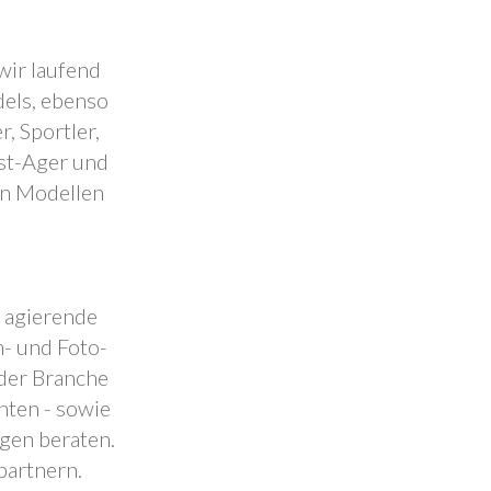
wir laufend
dels, ebenso
, Sportler,
est-Ager und
en Modellen
.
l agierende
- und Foto-
 der Branche
nten - sowie
ngen beraten.
partnern.