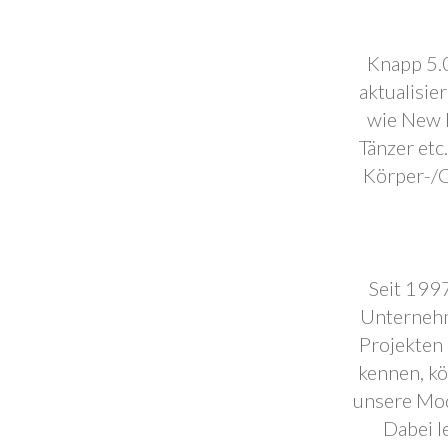
Knapp 5.0
aktualisie
wie New F
Tänzer etc
Körper-/C
Seit 1997
Unternehm
Projekten 
kennen, k
unsere Mod
Dabei l