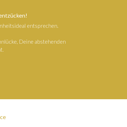
 entzücken!
heitsideal entsprechen.
ahnlücke, Deine abstehenden
t.
ice