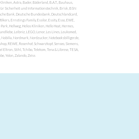
niken, Astra, Bader, Bäderland, B.A.T., Bauhaus,
r Sicherheit und Informationstechnik, Brisk, BSN
eutsche Bank, Deutsche Bundesbank, Deutschlandcard,
ers, Ernstings Family, Essilor, Essity, Esso, EWE,
ark, Hellweg, Helios Kliniken, Hello Heat, Hermes,
andliebe, Leibniz, LEGO, Lenor, Les Lines, Leukomed,
 Nobilia, Nordmark, Nordzucker, Notebooksbilliger.de,
atzshop, REWE, Rosenhof, Schwarzkopf, Senseo, Siemens,
 Eltron, Stihl, Tchibo, Telekom, Tena & Librese, TESA,
e, Yxlon, Zalando, Zeiss