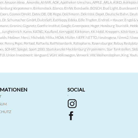
er, Amazon Alexa , Amorelie, ANWR, AOK, Apotheken Umschau, APPLE, ARLA, ASKD, Asklepios Kli
nburg Vorpommern, Birkenstock, Blanco, BMW, Bonduelle, BOSCH, Bud Light, Bundesamt fü
OP, Coors, Cosmos DIrekt, Datev, DB, DB Regio, Deichmann, Dekristol, Depot, Deutsche Bahn, D
Dr. Schumacher GmbH, DulcoSoft, EatHappy, Edeka, Edle Tropfen, Endreß + Hauser, Engel & Völk
n, Granini, Giganetz, Goethe Institut, Google, Greenpeace, Hager, Hamburg Touristik, Heide P
Jungheinrich, Karex, KATAG, Kaufland, Kerrygold, Kikkoman, KK Mobil, Knoppers, Köstritzer, L
nalds, Meßmer, Merci, Michelob, Milka, MOIA, Müller, NEFF, NETTO, Neutrogena, Nimm2, Nivea,
ver, Penny, Pepsi, Perfood, Raffaello, Raiffeisenbank, Ratiopharm, Ravensburger, Rebuy, Restpl
pes, SOMAT, Spiegel, Sport 2000, Staatskanzlei Mecklenburg Virpommern, Star Tankstellen, Siebel
x, TUI, Union Investment, Vanguard, VGH, Volkswagen, Vorwerk, VW, Weihenstephan, Xing, Youtub
RMATIONEN
SOCIAL
T
'
SSUM
CHUTZ