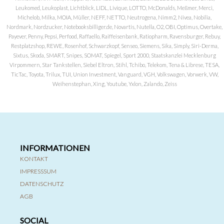
Leukomed, Leukoplast, Lichtblick, LIDL, Livique, LOTTO, McDonalds, Meßmer, Merci,
Michelob, Milka, MOIA, Müller, NEFF, NETTO, Neutrogena, Nimm2, Nivea, Nobilia,
Nordmark, Nordzucker, Notebooksbilliger.de, Novartis, Nutella, O2, OBI, Optimus, Overtake,
Payever, Penny, Pepsi, Perfood, Raffaello, Raiffeisenbank, Ratiopharm, Ravensburger, Rebuy,
Restplatzshop, REWE, Rosenhof, Schwarzkopf, Senseo, Siemens, Sika, Simply, Siri-Derma,
Sixtus, Skoda, SMART, Snipes, SOMAT, Spiegel, Sport 2000, Staatskanzlei Mecklenburg
Virpommern, Star Tankstellen, Siebel Eltron, Stihl, Tchibo, Telekom, Tena & Librese, TESA,
TicTac, Toyota, Trilux, TUI, Union Investment, Vanguard, VGH, Volkswagen, Vorwerk, VW,
Weihenstephan, Xing, Youtube, Yxlon, Zalando, Zeiss
INFORMATIONEN
KONTAKT
IMPRESSSUM
DATENSCHUTZ
AGB
SOCIAL