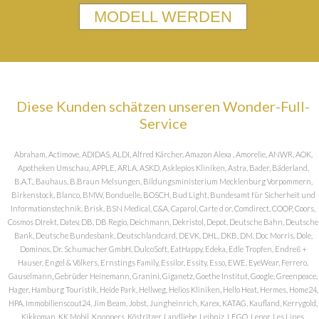
MODELL WERDEN
Diese Kunden schätzen unseren Wonder-Full-
Service
Abraham, Actimove, ADIDAS, ALDI, Alfred Kärcher, Amazon Alexa , Amorelie, ANWR, AOK,
Apotheken Umschau, APPLE, ARLA, ASKD, Asklepios Kliniken, Astra, Bader, Bäderland,
B.A.T., Bauhaus, B.Braun Melsungen, Bildungsministerium Mecklenburg Vorpommern,
Birkenstock, Blanco, BMW, Bonduelle, BOSCH, Bud Light, Bundesamt für Sicherheit und
Informationstechnik, Brisk, BSN Medical, C&A, Caparol, Carte d or, Comdirect, COOP, Coors,
Cosmos DIrekt, Datev, DB, DB Regio, Deichmann, Dekristol, Depot, Deutsche Bahn, Deutsche
Bank, Deutsche Bundesbank, Deutschlandcard, DEVK, DHL, DKB, DM, Doc Morris, Dole,
Dominos, Dr. Schumacher GmbH, DulcoSoft, EatHappy, Edeka, Edle Tropfen, Endreß +
Hauser, Engel & Völkers, Ernstings Family, Essilor, Essity, Esso, EWE, EyeWear, Ferrero,
Gauselmann, Gebrüder Heinemann, Granini, Giganetz, Goethe Institut, Google, Greenpeace,
Hager, Hamburg Touristik, Heide Park, Hellweg, Helios Kliniken, Hello Heat, Hermes, Home24,
HPA, Immobilienscout24, Jim Beam, Jobst, Jungheinrich, Karex, KATAG, Kaufland, Kerrygold,
Kikkoman, KK Mobil, Knoppers, Köstritzer, Landliebe, Leibniz, LEGO, Lenor, Les Lines,