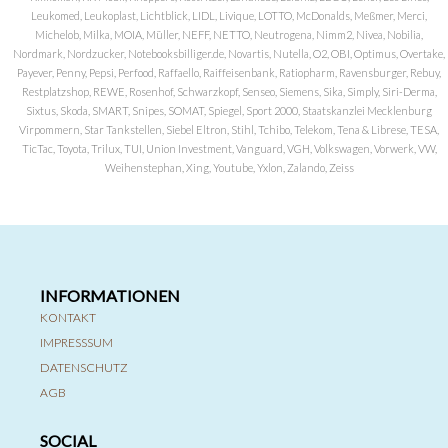
Leukomed, Leukoplast, Lichtblick, LIDL, Livique, LOTTO, McDonalds, Meßmer, Merci,
Michelob, Milka, MOIA, Müller, NEFF, NETTO, Neutrogena, Nimm2, Nivea, Nobilia,
Nordmark, Nordzucker, Notebooksbilliger.de, Novartis, Nutella, O2, OBI, Optimus, Overtake,
Payever, Penny, Pepsi, Perfood, Raffaello, Raiffeisenbank, Ratiopharm, Ravensburger, Rebuy,
Restplatzshop, REWE, Rosenhof, Schwarzkopf, Senseo, Siemens, Sika, Simply, Siri-Derma,
Sixtus, Skoda, SMART, Snipes, SOMAT, Spiegel, Sport 2000, Staatskanzlei Mecklenburg
Virpommern, Star Tankstellen, Siebel Eltron, Stihl, Tchibo, Telekom, Tena & Librese, TESA,
TicTac, Toyota, Trilux, TUI, Union Investment, Vanguard, VGH, Volkswagen, Vorwerk, VW,
Weihenstephan, Xing, Youtube, Yxlon, Zalando, Zeiss
INFORMATIONEN
KONTAKT
IMPRESSSUM
DATENSCHUTZ
AGB
SOCIAL