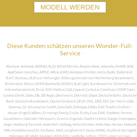
MODELL WERDEN
Diese Kunden schätzen unseren Wonder-Full-
Service
Abraham, Actimove, ADIDAS, ALDI, Alfred Kärcher, Amazon Alexa , Amorelie, ANWR, AOK,
Apotheken Umschau, APPLE, ARLA, ASKD, Asklepios Kliniken, Astra, Bader, Bäderland,
B.A.T., Bauhaus, B.Braun Melsungen, Bildungsministerium Mecklenburg Vorpommern,
Birkenstock, Blanco, BMW, Bonduelle, BOSCH, Bud Light, Bundesamt für Sicherheit und
Informationstechnik, Brisk, BSN Medical, C&A, Caparol, Carte d or, Comdirect, COOP, Coors,
Cosmos DIrekt, Datev, DB, DB Regio, Deichmann, Dekristol, Depot, Deutsche Bahn, Deutsche
Bank, Deutsche Bundesbank, Deutschlandcard, DEVK, DHL, DKB, DM, Doc Morris, Dole,
Dominos, Dr. Schumacher GmbH, DulcoSoft, EatHappy, Edeka, Edle Tropfen, Endreß +
Hauser, Engel & Völkers, Ernstings Family, Essilor, Essity, Esso, EWE, EyeWear, Ferrero,
Gauselmann, Gebrüder Heinemann, Granini, Giganetz, Goethe Institut, Google, Greenpeace,
Hager, Hamburg Touristik, Heide Park, Hellweg, Helios Kliniken, Hello Heat, Hermes, Home24,
HPA, Immobilienscout24, Jim Beam, Jobst, Jungheinrich, Karex, KATAG, Kaufland, Kerrygold,
Kikkoman, KK Mobil, Knoppers, Köstritzer, Landliebe, Leibniz, LEGO, Lenor, Les Lines,