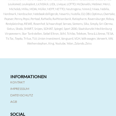
Leukomed, Leukoplast, Lichtblick, LIDL, Livique, LOTTO, McDonalds, Meßmer, Merci,
Michelob, Milka, MOIA, Müller, NEFF, NETTO, Neutrogena, Nimm2, Nivea, Nobilia,
Nordmark, Nordzucker, Notebooksbilliger.de, Novartis, Nutella, O2, OBI, Optimus, Overtake,
Payever, Penny, Pepsi, Perfood, Raffaello, Raiffeisenbank, Ratiopharm, Ravensburger, Rebuy,
Restplatzshop, REWE, Rosenhof, Schwarzkopf, Senseo, Siemens, Sika, Simply, Siri-Derma,
Sixtus, Skoda, SMART, Snipes, SOMAT, Spiegel, Sport 2000, Staatskanzlei Mecklenburg
Virpommern, Star Tankstellen, Siebel Eltron, Stihl, Tchibo, Telekom, Tena & Librese, TESA,
TicTac, Toyota, Trilux, TUI, Union Investment, Vanguard, VGH, Volkswagen, Vorwerk, VW,
Weihenstephan, Xing, Youtube, Yxlon, Zalando, Zeiss
INFORMATIONEN
KONTAKT
IMPRESSSUM
DATENSCHUTZ
AGB
SOCIAL