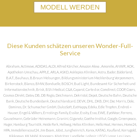
MODELL WERDEN
Diese Kunden schätzen unseren Wonder-Full-
Service
Abraham, Actimove, ADIDAS, ALDI, Alfred Kärcher, Amazon Alexa , Amorelie, ANWR, AOK,
Apotheken Umschau, APPLE, ARLA, ASKD, Asklepios Kliniken, Astra, Bader, Bäderland,
B.A.T., Bauhaus, B.Braun Melsungen, Bildungsministerium Mecklenburg Vorpommern,
Birkenstock, Blanco, BMW, Bonduelle, BOSCH, Bud Light, Bundesamt für Sicherheit und
Informationstechnik, Brisk, BSN Medical, C&A, Caparol, Carte d or, Comdirect, COOP, Coors,
Cosmos DIrekt, Datev, DB, DB Regio, Deichmann, Dekristol, Depot, Deutsche Bahn, Deutsche
Bank, Deutsche Bundesbank, Deutschlandcard, DEVK, DHL, DKB, DM, Doc Morris, Dole,
Dominos, Dr. Schumacher GmbH, DulcoSoft, EatHappy, Edeka, Edle Tropfen, Endreß +
Hauser, Engel & Völkers, Ernstings Family, Essilor, Essity, Esso, EWE, EyeWear, Ferrero,
Gauselmann, Gebrüder Heinemann, Granini, Giganetz, Goethe Institut, Google, Greenpeace,
Hager, Hamburg Touristik, Heide Park, Hellweg, Helios Kliniken, Hello Heat, Hermes, Home24,
HPA, Immobilienscout24, Jim Beam, Jobst, Jungheinrich, Karex, KATAG, Kaufland, Kerrygold,
Kikkoman, KK Mobil, Knoppers, Köstritzer, Landliebe, Leibniz, LEGO, Lenor, Les Lines,