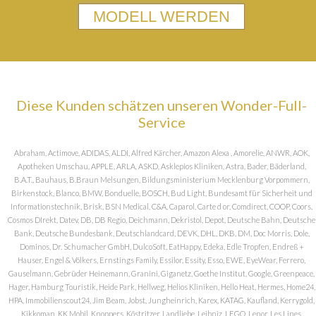
MODELL WERDEN
Diese Kunden schätzen unseren Wonder-Full-
Service
Abraham, Actimove, ADIDAS, ALDI, Alfred Kärcher, Amazon Alexa , Amorelie, ANWR, AOK,
Apotheken Umschau, APPLE, ARLA, ASKD, Asklepios Kliniken, Astra, Bader, Bäderland,
B.A.T., Bauhaus, B.Braun Melsungen, Bildungsministerium Mecklenburg Vorpommern,
Birkenstock, Blanco, BMW, Bonduelle, BOSCH, Bud Light, Bundesamt für Sicherheit und
Informationstechnik, Brisk, BSN Medical, C&A, Caparol, Carte d or, Comdirect, COOP, Coors,
Cosmos DIrekt, Datev, DB, DB Regio, Deichmann, Dekristol, Depot, Deutsche Bahn, Deutsche
Bank, Deutsche Bundesbank, Deutschlandcard, DEVK, DHL, DKB, DM, Doc Morris, Dole,
Dominos, Dr. Schumacher GmbH, DulcoSoft, EatHappy, Edeka, Edle Tropfen, Endreß +
Hauser, Engel & Völkers, Ernstings Family, Essilor, Essity, Esso, EWE, EyeWear, Ferrero,
Gauselmann, Gebrüder Heinemann, Granini, Giganetz, Goethe Institut, Google, Greenpeace,
Hager, Hamburg Touristik, Heide Park, Hellweg, Helios Kliniken, Hello Heat, Hermes, Home24,
HPA, Immobilienscout24, Jim Beam, Jobst, Jungheinrich, Karex, KATAG, Kaufland, Kerrygold,
Kikkoman, KK Mobil, Knoppers, Köstritzer, Landliebe, Leibniz, LEGO, Lenor, Les Lines,