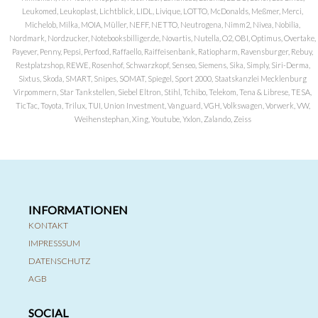
Leukomed, Leukoplast, Lichtblick, LIDL, Livique, LOTTO, McDonalds, Meßmer, Merci,
Michelob, Milka, MOIA, Müller, NEFF, NETTO, Neutrogena, Nimm2, Nivea, Nobilia,
Nordmark, Nordzucker, Notebooksbilliger.de, Novartis, Nutella, O2, OBI, Optimus, Overtake,
Payever, Penny, Pepsi, Perfood, Raffaello, Raiffeisenbank, Ratiopharm, Ravensburger, Rebuy,
Restplatzshop, REWE, Rosenhof, Schwarzkopf, Senseo, Siemens, Sika, Simply, Siri-Derma,
Sixtus, Skoda, SMART, Snipes, SOMAT, Spiegel, Sport 2000, Staatskanzlei Mecklenburg
Virpommern, Star Tankstellen, Siebel Eltron, Stihl, Tchibo, Telekom, Tena & Librese, TESA,
TicTac, Toyota, Trilux, TUI, Union Investment, Vanguard, VGH, Volkswagen, Vorwerk, VW,
Weihenstephan, Xing, Youtube, Yxlon, Zalando, Zeiss
INFORMATIONEN
KONTAKT
IMPRESSSUM
DATENSCHUTZ
AGB
SOCIAL