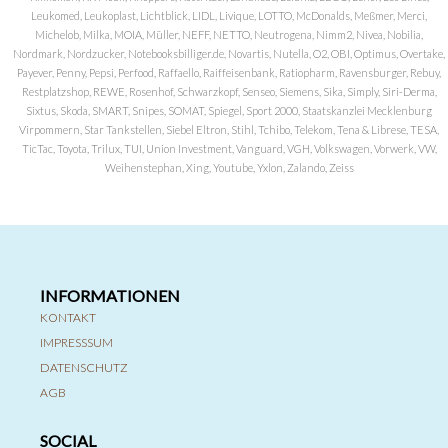
Leukomed, Leukoplast, Lichtblick, LIDL, Livique, LOTTO, McDonalds, Meßmer, Merci,
Michelob, Milka, MOIA, Müller, NEFF, NETTO, Neutrogena, Nimm2, Nivea, Nobilia,
Nordmark, Nordzucker, Notebooksbilliger.de, Novartis, Nutella, O2, OBI, Optimus, Overtake,
Payever, Penny, Pepsi, Perfood, Raffaello, Raiffeisenbank, Ratiopharm, Ravensburger, Rebuy,
Restplatzshop, REWE, Rosenhof, Schwarzkopf, Senseo, Siemens, Sika, Simply, Siri-Derma,
Sixtus, Skoda, SMART, Snipes, SOMAT, Spiegel, Sport 2000, Staatskanzlei Mecklenburg
Virpommern, Star Tankstellen, Siebel Eltron, Stihl, Tchibo, Telekom, Tena & Librese, TESA,
TicTac, Toyota, Trilux, TUI, Union Investment, Vanguard, VGH, Volkswagen, Vorwerk, VW,
Weihenstephan, Xing, Youtube, Yxlon, Zalando, Zeiss
INFORMATIONEN
KONTAKT
IMPRESSSUM
DATENSCHUTZ
AGB
SOCIAL