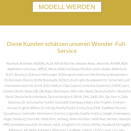
MODELL WERDEN
Diese Kunden schätzen unseren Wonder-Full-
Service
Abraham, Actimove, ADIDAS, ALDI, Alfred Kärcher, Amazon Alexa , Amorelie, ANWR, AOK,
Apotheken Umschau, APPLE, ARLA, ASKD, Asklepios Kliniken, Astra, Bader, Bäderland,
B.A.T., Bauhaus, B.Braun Melsungen, Bildungsministerium Mecklenburg Vorpommern,
Birkenstock, Blanco, BMW, Bonduelle, BOSCH, Bud Light, Bundesamt für Sicherheit und
Informationstechnik, Brisk, BSN Medical, C&A, Caparol, Carte d or, Comdirect, COOP, Coors,
Cosmos DIrekt, Datev, DB, DB Regio, Deichmann, Dekristol, Depot, Deutsche Bahn, Deutsche
Bank, Deutsche Bundesbank, Deutschlandcard, DEVK, DHL, DKB, DM, Doc Morris, Dole,
Dominos, Dr. Schumacher GmbH, DulcoSoft, EatHappy, Edeka, Edle Tropfen, Endreß +
Hauser, Engel & Völkers, Ernstings Family, Essilor, Essity, Esso, EWE, EyeWear, Ferrero,
Gauselmann, Gebrüder Heinemann, Granini, Giganetz, Goethe Institut, Google, Greenpeace,
Hager, Hamburg Touristik, Heide Park, Hellweg, Helios Kliniken, Hello Heat, Hermes, Home24,
HPA, Immobilienscout24, Jim Beam, Jobst, Jungheinrich, Karex, KATAG, Kaufland, Kerrygold,
Kikkoman, KK Mobil, Knoppers, Köstritzer, Landliebe, Leibniz, LEGO, Lenor, Les Lines,