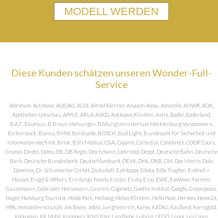
MODELL WERDEN
Diese Kunden schätzen unseren Wonder-Full-
Service
Abraham, Actimove, ADIDAS, ALDI, Alfred Kärcher, Amazon Alexa , Amorelie, ANWR, AOK,
Apotheken Umschau, APPLE, ARLA, ASKD, Asklepios Kliniken, Astra, Bader, Bäderland,
B.A.T., Bauhaus, B.Braun Melsungen, Bildungsministerium Mecklenburg Vorpommern,
Birkenstock, Blanco, BMW, Bonduelle, BOSCH, Bud Light, Bundesamt für Sicherheit und
Informationstechnik, Brisk, BSN Medical, C&A, Caparol, Carte d or, Comdirect, COOP, Coors,
Cosmos DIrekt, Datev, DB, DB Regio, Deichmann, Dekristol, Depot, Deutsche Bahn, Deutsche
Bank, Deutsche Bundesbank, Deutschlandcard, DEVK, DHL, DKB, DM, Doc Morris, Dole,
Dominos, Dr. Schumacher GmbH, DulcoSoft, EatHappy, Edeka, Edle Tropfen, Endreß +
Hauser, Engel & Völkers, Ernstings Family, Essilor, Essity, Esso, EWE, EyeWear, Ferrero,
Gauselmann, Gebrüder Heinemann, Granini, Giganetz, Goethe Institut, Google, Greenpeace,
Hager, Hamburg Touristik, Heide Park, Hellweg, Helios Kliniken, Hello Heat, Hermes, Home24,
HPA, Immobilienscout24, Jim Beam, Jobst, Jungheinrich, Karex, KATAG, Kaufland, Kerrygold,
Kikkoman, KK Mobil, Knoppers, Köstritzer, Landliebe, Leibniz, LEGO, Lenor, Les Lines,