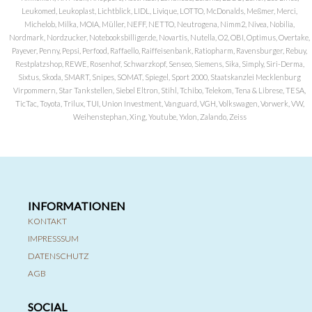
Leukomed, Leukoplast, Lichtblick, LIDL, Livique, LOTTO, McDonalds, Meßmer, Merci,
Michelob, Milka, MOIA, Müller, NEFF, NETTO, Neutrogena, Nimm2, Nivea, Nobilia,
Nordmark, Nordzucker, Notebooksbilliger.de, Novartis, Nutella, O2, OBI, Optimus, Overtake,
Payever, Penny, Pepsi, Perfood, Raffaello, Raiffeisenbank, Ratiopharm, Ravensburger, Rebuy,
Restplatzshop, REWE, Rosenhof, Schwarzkopf, Senseo, Siemens, Sika, Simply, Siri-Derma,
Sixtus, Skoda, SMART, Snipes, SOMAT, Spiegel, Sport 2000, Staatskanzlei Mecklenburg
Virpommern, Star Tankstellen, Siebel Eltron, Stihl, Tchibo, Telekom, Tena & Librese, TESA,
TicTac, Toyota, Trilux, TUI, Union Investment, Vanguard, VGH, Volkswagen, Vorwerk, VW,
Weihenstephan, Xing, Youtube, Yxlon, Zalando, Zeiss
INFORMATIONEN
KONTAKT
IMPRESSSUM
DATENSCHUTZ
AGB
SOCIAL