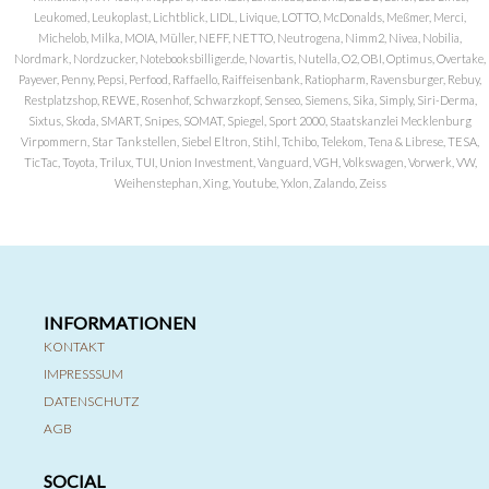
Leukomed, Leukoplast, Lichtblick, LIDL, Livique, LOTTO, McDonalds, Meßmer, Merci,
Michelob, Milka, MOIA, Müller, NEFF, NETTO, Neutrogena, Nimm2, Nivea, Nobilia,
Nordmark, Nordzucker, Notebooksbilliger.de, Novartis, Nutella, O2, OBI, Optimus, Overtake,
Payever, Penny, Pepsi, Perfood, Raffaello, Raiffeisenbank, Ratiopharm, Ravensburger, Rebuy,
Restplatzshop, REWE, Rosenhof, Schwarzkopf, Senseo, Siemens, Sika, Simply, Siri-Derma,
Sixtus, Skoda, SMART, Snipes, SOMAT, Spiegel, Sport 2000, Staatskanzlei Mecklenburg
Virpommern, Star Tankstellen, Siebel Eltron, Stihl, Tchibo, Telekom, Tena & Librese, TESA,
TicTac, Toyota, Trilux, TUI, Union Investment, Vanguard, VGH, Volkswagen, Vorwerk, VW,
Weihenstephan, Xing, Youtube, Yxlon, Zalando, Zeiss
INFORMATIONEN
KONTAKT
IMPRESSSUM
DATENSCHUTZ
AGB
SOCIAL