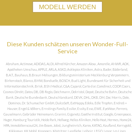
MODELL WERDEN
Diese Kunden schätzen unseren Wonder-Full-
Service
Abraham, Actimove, ADIDAS, ALDI, Alfred Kärcher, Amazon Alexa , Amorelie, ANWR, AOK,
Apotheken Umschau, APPLE, ARLA, ASKD, Asklepios Kliniken, Astra, Bader, Bäderland,
B.A.T., Bauhaus, B.Braun Melsungen, Bildungsministerium Mecklenburg Vorpommern,
Birkenstock, Blanco, BMW, Bonduelle, BOSCH, Bud Light, Bundesamt für Sicherheit und
Informationstechnik, Brisk, BSN Medical, C&A, Caparol, Carte d or, Comdirect, COOP, Coors,
Cosmos DIrekt, Datev, DB, DB Regio, Deichmann, Dekristol, Depot, Deutsche Bahn, Deutsche
Bank, Deutsche Bundesbank, Deutschlandcard, DEVK, DHL, DKB, DM, Doc Morris, Dole,
Dominos, Dr. Schumacher GmbH, DulcoSoft, EatHappy, Edeka, Edle Tropfen, Endreß +
Hauser, Engel & Völkers, Ernstings Family, Essilor, Essity, Esso, EWE, EyeWear, Ferrero,
Gauselmann, Gebrüder Heinemann, Granini, Giganetz, Goethe Institut, Google, Greenpeace,
Hager, Hamburg Touristik, Heide Park, Hellweg, Helios Kliniken, Hello Heat, Hermes, Home24,
HPA, Immobilienscout24, Jim Beam, Jobst, Jungheinrich, Karex, KATAG, Kaufland, Kerrygold,
Kikkoman, KK Mobil, Knoppers, Köstritzer, Landliebe, Leibniz, LEGO, Lenor, Les Lines,