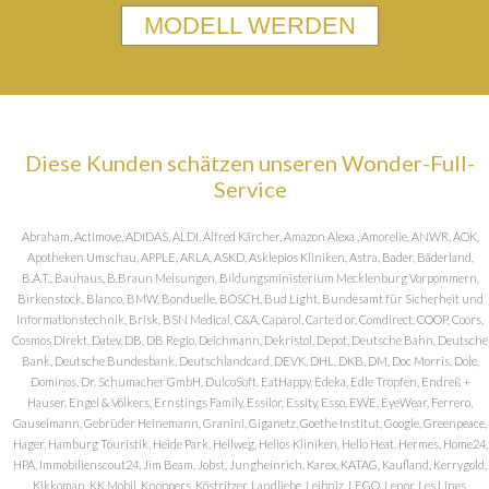
MODELL WERDEN
Diese Kunden schätzen unseren Wonder-Full-
Service
Abraham, Actimove, ADIDAS, ALDI, Alfred Kärcher, Amazon Alexa , Amorelie, ANWR, AOK,
Apotheken Umschau, APPLE, ARLA, ASKD, Asklepios Kliniken, Astra, Bader, Bäderland,
B.A.T., Bauhaus, B.Braun Melsungen, Bildungsministerium Mecklenburg Vorpommern,
Birkenstock, Blanco, BMW, Bonduelle, BOSCH, Bud Light, Bundesamt für Sicherheit und
Informationstechnik, Brisk, BSN Medical, C&A, Caparol, Carte d or, Comdirect, COOP, Coors,
Cosmos DIrekt, Datev, DB, DB Regio, Deichmann, Dekristol, Depot, Deutsche Bahn, Deutsche
Bank, Deutsche Bundesbank, Deutschlandcard, DEVK, DHL, DKB, DM, Doc Morris, Dole,
Dominos, Dr. Schumacher GmbH, DulcoSoft, EatHappy, Edeka, Edle Tropfen, Endreß +
Hauser, Engel & Völkers, Ernstings Family, Essilor, Essity, Esso, EWE, EyeWear, Ferrero,
Gauselmann, Gebrüder Heinemann, Granini, Giganetz, Goethe Institut, Google, Greenpeace,
Hager, Hamburg Touristik, Heide Park, Hellweg, Helios Kliniken, Hello Heat, Hermes, Home24,
HPA, Immobilienscout24, Jim Beam, Jobst, Jungheinrich, Karex, KATAG, Kaufland, Kerrygold,
Kikkoman, KK Mobil, Knoppers, Köstritzer, Landliebe, Leibniz, LEGO, Lenor, Les Lines,