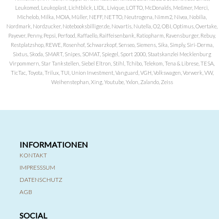
Leukomed, Leukoplast, Lichtblick, LIDL, Livique, LOTTO, McDonalds, Meßmer, Merci,
Michelob, Milka, MOIA, Müller, NEFF, NETTO, Neutrogena, Nimm2, Nivea, Nobilia,
Nordmark, Nordzucker, Notebooksbilliger.de, Novartis, Nutella, O2, OBI, Optimus, Overtake,
Payever, Penny, Pepsi, Perfood, Raffaello, Raiffeisenbank, Ratiopharm, Ravensburger, Rebuy,
Restplatzshop, REWE, Rosenhof, Schwarzkopf, Senseo, Siemens, Sika, Simply, Siri-Derma,
Sixtus, Skoda, SMART, Snipes, SOMAT, Spiegel, Sport 2000, Staatskanzlei Mecklenburg
Virpommern, Star Tankstellen, Siebel Eltron, Stihl, Tchibo, Telekom, Tena & Librese, TESA,
TicTac, Toyota, Trilux, TUI, Union Investment, Vanguard, VGH, Volkswagen, Vorwerk, VW,
Weihenstephan, Xing, Youtube, Yxlon, Zalando, Zeiss
INFORMATIONEN
KONTAKT
IMPRESSSUM
DATENSCHUTZ
AGB
SOCIAL