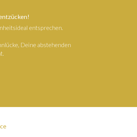
 entzücken!
heitsideal entsprechen.
ahnlücke, Deine abstehenden
t.
ice