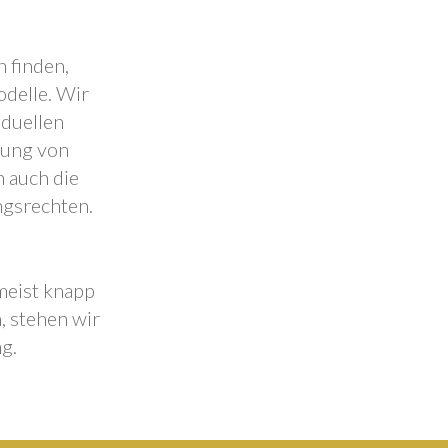
 finden,
odelle. Wir
iduellen
lung von
 auch die
ngsrechten.
 meist knapp
, stehen wir
g.