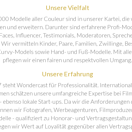
Unsere Vielfalt
00 Modelle aller Couleur sind in unserer Kartei, die 
ren und erweitern. Darunter sind erfahrene Profi-Mo
aces, Influencer, Testimonials, Moderatoren, Sprecher
. Wir vermitteln Kinder, Paare, Familien, Zwillinge, B
urvy-Models sowie Hand- und Fuß-Modelle. Mit all
pflegen wir einen fairen und respektvollen Umgang
Unsere Erfahrung
 steht Wondercast für Professionalität. Internationa
en schätzen unsere umfangreiche Expertise bei Film
- ebenso lokale Start-ups. Da wir die Anforderungen
önnen wir Fotografen, Werbeagenturen, Filmproduze
elle - qualifiziert zu Honorar- und Vertragsgestaltu
egen wir Wert auf Loyalität gegenüber allen Vertrags