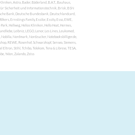
niken, Astra, Bader, Bäderland, B.A.T., Bauhaus,
r Sicherheit und Informationstechnik, Brisk, BSN
eutsche Bank, Deutsche Bundesbank, Deutschlandcard,
ers, Ernstings Family, Essilor, Essity, Esso, EWE,
ark, Hellweg, Helios Kliniken, Hello Heat, Hermes,
andliebe, Leibniz, LEGO, Lenor, Les Lines, Leukomed,
 Nobilia, Nordmark, Nordzucker, Notebooksbilliger.de,
atzshop, REWE, Rosenhof, Schwarzkopf, Senseo, Siemens,
 Eltron, Stihl, Tchibo, Telekom, Tena & Librese, TESA,
e, Yxlon, Zalando, Zeiss