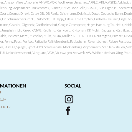
er, Amazon Alexa , Amorelie, ANWR, AOK, Apotheken Umschau, APPLE, ARLA, ASKD, Asklepios Kli
nburg Vorpommern, Birkenstock, Blanco, BMW, Bonduelle, BOSCH, Bud Light, Bundesamt fü
OP, Coors, Cosmos DIrekt, Datev, DB, DB Regio, Deichmann, Dekristol, Depot, Deutsche Bahn, D
Dr. Schumacher GmbH, DulcoSoft, EatHappy, Edeka, Edle Tropfen, Endreß + Hauser, Engel & Völk
n, Granini, Giganetz, Goethe Institut, Google, Greenpeace, Hager, Hamburg Touristik, Heide P
Jungheinrich, Karex, KATAG, Kaufland, Kerrygold, Kikkoman, KK Mobil, Knoppers, Köstritzer, L
nalds, Meßmer, Merci, Michelob, Milka, MOIA, Müller, NEFF, NETTO, Neutrogena, Nimm2, Nivea,
ver, Penny, Pepsi, Perfood, Raffaello, Raiffeisenbank, Ratiopharm, Ravensburger, Rebuy, Restpl
pes, SOMAT, Spiegel, Sport 2000, Staatskanzlei Mecklenburg Virpommern, Star Tankstellen, Siebel
x, TUI, Union Investment, Vanguard, VGH, Volkswagen, Vorwerk, VW, Weihenstephan, Xing, Youtub
RMATIONEN
SOCIAL
T
'
SSUM
CHUTZ