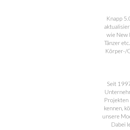
Knapp 5.0
aktualisie
wie New F
Tänzer etc
Körper-/C
Seit 1997
Unternehm
Projekten 
kennen, k
unsere Mod
Dabei l