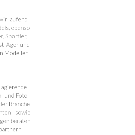
wir laufend
dels, ebenso
, Sportler,
est-Ager und
en Modellen
.
l agierende
- und Foto-
 der Branche
nten - sowie
ngen beraten.
partnern.