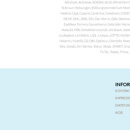
Abraham, Actimove, ADIDAS, ALDI, Alfred Kärch
B.Braun Melsungen, Bildungsministerium Meckle
Medical, C&A, Caparol, Carte d or, Comdirect, CO
DEVK, DHL, DKB, DM, Doc Morris, Dole, Dominos, 
EyeWear, Ferrero, Gauselmann, Gebrüder Heineman
Home24, HPA, Immobilienscout24, Jim Beam, Jobst, 
Leukoplast, Lichtblick, LIDL, Livique, LOTTO, McDo
Novartis, Nutella, O2, OBI, Optimus, Overtake, Paye
Sika, Simply, Siri-Derma, Sixtus, Skoda, SMART, Sni
TicTac, Toyota, Trilu
INFO
KONTAK
IMPRES
DATENS
AGB