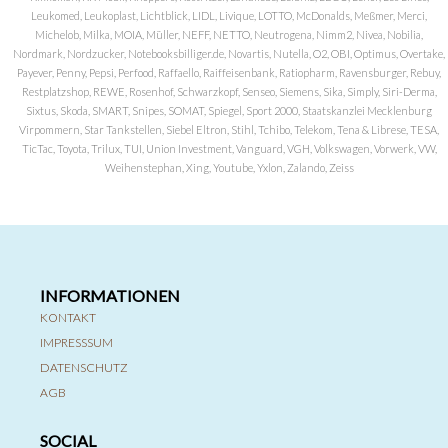
Leukomed, Leukoplast, Lichtblick, LIDL, Livique, LOTTO, McDonalds, Meßmer, Merci,
Michelob, Milka, MOIA, Müller, NEFF, NETTO, Neutrogena, Nimm2, Nivea, Nobilia,
Nordmark, Nordzucker, Notebooksbilliger.de, Novartis, Nutella, O2, OBI, Optimus, Overtake,
Payever, Penny, Pepsi, Perfood, Raffaello, Raiffeisenbank, Ratiopharm, Ravensburger, Rebuy,
Restplatzshop, REWE, Rosenhof, Schwarzkopf, Senseo, Siemens, Sika, Simply, Siri-Derma,
Sixtus, Skoda, SMART, Snipes, SOMAT, Spiegel, Sport 2000, Staatskanzlei Mecklenburg
Virpommern, Star Tankstellen, Siebel Eltron, Stihl, Tchibo, Telekom, Tena & Librese, TESA,
TicTac, Toyota, Trilux, TUI, Union Investment, Vanguard, VGH, Volkswagen, Vorwerk, VW,
Weihenstephan, Xing, Youtube, Yxlon, Zalando, Zeiss
INFORMATIONEN
KONTAKT
IMPRESSSUM
DATENSCHUTZ
AGB
SOCIAL