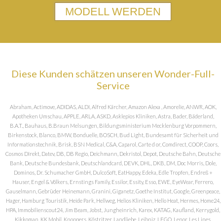
MODELL WERDEN
Diese Kunden schätzen unseren Wonder-Full-
Service
Abraham, Actimove, ADIDAS, ALDI, Alfred Kärcher, Amazon Alexa , Amorelie, ANWR, AOK,
Apotheken Umschau, APPLE, ARLA, ASKD, Asklepios Kliniken, Astra, Bader, Bäderland,
B.A.T., Bauhaus, B.Braun Melsungen, Bildungsministerium Mecklenburg Vorpommern,
Birkenstock, Blanco, BMW, Bonduelle, BOSCH, Bud Light, Bundesamt für Sicherheit und
Informationstechnik, Brisk, BSN Medical, C&A, Caparol, Carte d or, Comdirect, COOP, Coors,
Cosmos DIrekt, Datev, DB, DB Regio, Deichmann, Dekristol, Depot, Deutsche Bahn, Deutsche
Bank, Deutsche Bundesbank, Deutschlandcard, DEVK, DHL, DKB, DM, Doc Morris, Dole,
Dominos, Dr. Schumacher GmbH, DulcoSoft, EatHappy, Edeka, Edle Tropfen, Endreß +
Hauser, Engel & Völkers, Ernstings Family, Essilor, Essity, Esso, EWE, EyeWear, Ferrero,
Gauselmann, Gebrüder Heinemann, Granini, Giganetz, Goethe Institut, Google, Greenpeace,
Hager, Hamburg Touristik, Heide Park, Hellweg, Helios Kliniken, Hello Heat, Hermes, Home24,
HPA, Immobilienscout24, Jim Beam, Jobst, Jungheinrich, Karex, KATAG, Kaufland, Kerrygold,
Kikkoman, KK Mobil, Knoppers, Köstritzer, Landliebe, Leibniz, LEGO, Lenor, Les Lines,