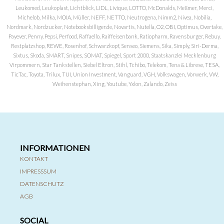
Leukomed, Leukoplast, Lichtblick, LIDL, Livique, LOTTO, McDonalds, Meßmer, Merci,
Michelob, Milka, MOIA, Müller, NEFF, NETTO, Neutrogena, Nimm2, Nivea, Nobilia,
Nordmark, Nordzucker, Notebooksbilliger.de, Novartis, Nutella, O2, OBI, Optimus, Overtake,
Payever, Penny, Pepsi, Perfood, Raffaello, Raiffeisenbank, Ratiopharm, Ravensburger, Rebuy,
Restplatzshop, REWE, Rosenhof, Schwarzkopf, Senseo, Siemens, Sika, Simply, Siri-Derma,
Sixtus, Skoda, SMART, Snipes, SOMAT, Spiegel, Sport 2000, Staatskanzlei Mecklenburg
Virpommern, Star Tankstellen, Siebel Eltron, Stihl, Tchibo, Telekom, Tena & Librese, TESA,
TicTac, Toyota, Trilux, TUI, Union Investment, Vanguard, VGH, Volkswagen, Vorwerk, VW,
Weihenstephan, Xing, Youtube, Yxlon, Zalando, Zeiss
INFORMATIONEN
KONTAKT
IMPRESSSUM
DATENSCHUTZ
AGB
SOCIAL