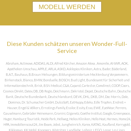
MODELL WERDEN
Diese Kunden schätzen unseren Wonder-Full-
Service
Abraham, Actimove, ADIDAS, ALDI, Alfred Kärcher, Amazon Alexa , Amorelie, ANWR, AOK,
Apotheken Umschau, APPLE, ARLA, ASKD, Asklepios Kliniken, Astra, Bader, Bäderland,
B.A.T., Bauhaus, B.Braun Melsungen, Bildungsministerium Mecklenburg Vorpommern,
Birkenstock, Blanco, BMW, Bonduelle, BOSCH, Bud Light, Bundesamt für Sicherheit und
Informationstechnik, Brisk, BSN Medical, C&A, Caparol, Carte d or, Comdirect, COOP, Coors,
Cosmos DIrekt, Datev, DB, DB Regio, Deichmann, Dekristol, Depot, Deutsche Bahn, Deutsche
Bank, Deutsche Bundesbank, Deutschlandcard, DEVK, DHL, DKB, DM, Doc Morris, Dole,
Dominos, Dr. Schumacher GmbH, DulcoSoft, EatHappy, Edeka, Edle Tropfen, Endreß +
Hauser, Engel & Völkers, Ernstings Family, Essilor, Essity, Esso, EWE, EyeWear, Ferrero,
Gauselmann, Gebrüder Heinemann, Granini, Giganetz, Goethe Institut, Google, Greenpeace,
Hager, Hamburg Touristik, Heide Park, Hellweg, Helios Kliniken, Hello Heat, Hermes, Home24,
HPA, Immobilienscout24, Jim Beam, Jobst, Jungheinrich, Karex, KATAG, Kaufland, Kerrygold,
Kikkoman, KK Mobil, Knoppers, Köstritzer, Landliebe, Leibniz, LEGO, Lenor, Les Lines,