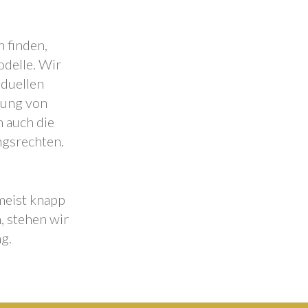
 finden,
odelle. Wir
iduellen
lung von
 auch die
ngsrechten.
 meist knapp
, stehen wir
g.