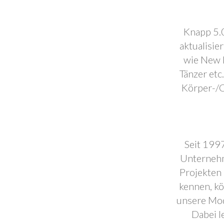
Knapp 5.0
aktualisie
wie New F
Tänzer etc
Körper-/C
Seit 1997
Unternehm
Projekten 
kennen, k
unsere Mod
Dabei l