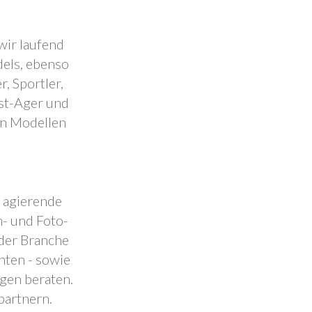
wir laufend
dels, ebenso
, Sportler,
est-Ager und
en Modellen
.
l agierende
- und Foto-
 der Branche
nten - sowie
ngen beraten.
partnern.