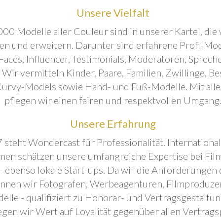
Unsere Vielfalt
00 Modelle aller Couleur sind in unserer Kartei, die 
ren und erweitern. Darunter sind erfahrene Profi-Mo
aces, Influencer, Testimonials, Moderatoren, Sprecher
. Wir vermitteln Kinder, Paare, Familien, Zwillinge, B
urvy-Models sowie Hand- und Fuß-Modelle. Mit all
pflegen wir einen fairen und respektvollen Umgang
Unsere Erfahrung
 steht Wondercast für Professionalität. Internationa
en schätzen unsere umfangreiche Expertise bei Film
- ebenso lokale Start-ups. Da wir die Anforderungen
önnen wir Fotografen, Werbeagenturen, Filmproduze
elle - qualifiziert zu Honorar- und Vertragsgestaltu
egen wir Wert auf Loyalität gegenüber allen Vertrags