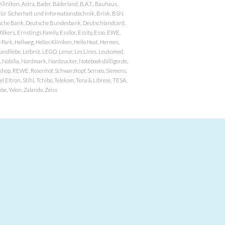
niken, Astra, Bader, Bäderland, B.A.T., Bauhaus,
r Sicherheit und Informationstechnik, Brisk, BSN
eutsche Bank, Deutsche Bundesbank, Deutschlandcard,
ers, Ernstings Family, Essilor, Essity, Esso, EWE,
ark, Hellweg, Helios Kliniken, Hello Heat, Hermes,
andliebe, Leibniz, LEGO, Lenor, Les Lines, Leukomed,
 Nobilia, Nordmark, Nordzucker, Notebooksbilliger.de,
atzshop, REWE, Rosenhof, Schwarzkopf, Senseo, Siemens,
 Eltron, Stihl, Tchibo, Telekom, Tena & Librese, TESA,
e, Yxlon, Zalando, Zeiss