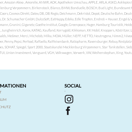
er, Amazon Alexa , Amorelie, ANWR, AOK, Apotheken Umschau, APPLE, ARLA, ASKD, Asklepios Kli
nburg Vorpommern, Birkenstock, Blanco, BMW, Bonduelle, BOSCH, Bud Light, Bundesamt fü
OP, Coors, Cosmos DIrekt, Datev, DB, DB Regio, Deichmann, Dekristol, Depot, Deutsche Bahn, D
Dr. Schumacher GmbH, DulcoSoft, EatHappy, Edeka, Edle Tropfen, Endreß + Hauser, Engel & Völk
n, Granini, Giganetz, Goethe Institut, Google, Greenpeace, Hager, Hamburg Touristik, Heide P
Jungheinrich, Karex, KATAG, Kaufland, Kerrygold, Kikkoman, KK Mobil, Knoppers, Köstritzer, L
nalds, Meßmer, Merci, Michelob, Milka, MOIA, Müller, NEFF, NETTO, Neutrogena, Nimm2, Nivea,
ver, Penny, Pepsi, Perfood, Raffaello, Raiffeisenbank, Ratiopharm, Ravensburger, Rebuy, Restpl
pes, SOMAT, Spiegel, Sport 2000, Staatskanzlei Mecklenburg Virpommern, Star Tankstellen, Siebel
x, TUI, Union Investment, Vanguard, VGH, Volkswagen, Vorwerk, VW, Weihenstephan, Xing, Youtub
RMATIONEN
SOCIAL
T
'
SSUM
CHUTZ