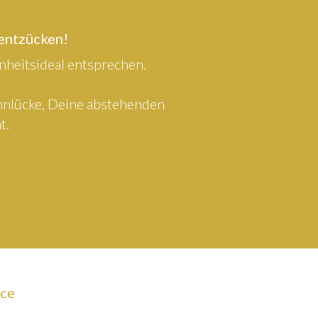
 entzücken!
heitsideal entsprechen.
ahnlücke, Deine abstehenden
t.
ice