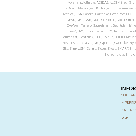
Abraham, Actimove, ADIDAS, ALDI, Alfred Kärch
B.Braun Melsungen, Bildungsministerium Meckle
Medical, C&A, Caparol, Carte d or, Comdirect, CO
DEVK, DHL, DKB, DM, Doc Morris, Dole, Dominos, 
EyeWear, Ferrero, Gauselmann, Gebrüder Heineman
Home24, HPA, Immobilienscout24, Jim Beam, Jobst, 
Leukoplast, Lichtblick, LIDL, Livique, LOTTO, McDo
Novartis, Nutella, O2, OBI, Optimus, Overtake, Paye
Sika, Simply, Siri-Derma, Sixtus, Skoda, SMART, Sni
TicTac, Toyota, Trilu
INFO
KONTAK
IMPRES
DATENS
AGB