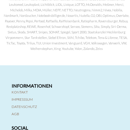
Leukomed, Leukoplast, Lichtblick, LIDL, Livique, LOTTO, McDonalds, Meßmer, Merci,
Michelob, Milka, MOIA, Müller, NEFF, NETTO, Neutrogena, Nimm2, Nivea, Nobilia,
Nordmark, Nordzucker, Notebooksbilliger.de, Novartis, Nutella, O2, OBI, Optimus, Overtake,
Payever, Penny, Pepsi, Perfood, Raffaello, Raiffeisenbank, Ratiopharm, Ravensburger, Rebuy,
Restplatzshop, REWE, Rosenhof, Schwarzkopf, Senseo, Siemens, Sika, Simply, Siri-Derma,
Sixtus, Skoda, SMART, Snipes, SOMAT, Spiegel, Sport 2000, Staatskanzlei Mecklenburg
Virpommern, Star Tankstellen, Siebel Eltron, Stihl, Tchibo, Telekom, Tena & Librese, TESA,
TicTac, Toyota, Trilux, TUI, Union Investment, Vanguard, VGH, Volkswagen, Vorwerk, VW,
Weihenstephan, Xing, Youtube, Yxlon, Zalando, Zeiss
INFORMATIONEN
KONTAKT
IMPRESSSUM
DATENSCHUTZ
AGB
SOCIAL