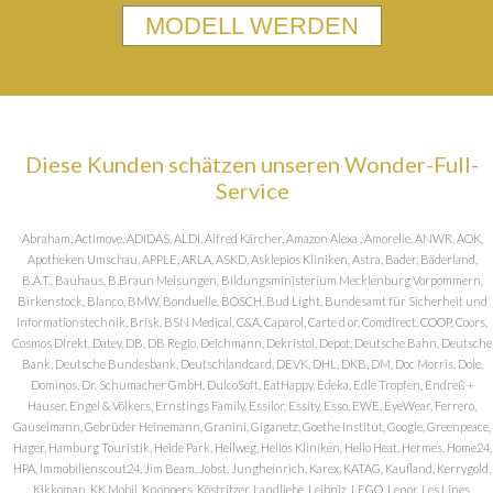
MODELL WERDEN
Diese Kunden schätzen unseren Wonder-Full-
Service
Abraham, Actimove, ADIDAS, ALDI, Alfred Kärcher, Amazon Alexa , Amorelie, ANWR, AOK,
Apotheken Umschau, APPLE, ARLA, ASKD, Asklepios Kliniken, Astra, Bader, Bäderland,
B.A.T., Bauhaus, B.Braun Melsungen, Bildungsministerium Mecklenburg Vorpommern,
Birkenstock, Blanco, BMW, Bonduelle, BOSCH, Bud Light, Bundesamt für Sicherheit und
Informationstechnik, Brisk, BSN Medical, C&A, Caparol, Carte d or, Comdirect, COOP, Coors,
Cosmos DIrekt, Datev, DB, DB Regio, Deichmann, Dekristol, Depot, Deutsche Bahn, Deutsche
Bank, Deutsche Bundesbank, Deutschlandcard, DEVK, DHL, DKB, DM, Doc Morris, Dole,
Dominos, Dr. Schumacher GmbH, DulcoSoft, EatHappy, Edeka, Edle Tropfen, Endreß +
Hauser, Engel & Völkers, Ernstings Family, Essilor, Essity, Esso, EWE, EyeWear, Ferrero,
Gauselmann, Gebrüder Heinemann, Granini, Giganetz, Goethe Institut, Google, Greenpeace,
Hager, Hamburg Touristik, Heide Park, Hellweg, Helios Kliniken, Hello Heat, Hermes, Home24,
HPA, Immobilienscout24, Jim Beam, Jobst, Jungheinrich, Karex, KATAG, Kaufland, Kerrygold,
Kikkoman, KK Mobil, Knoppers, Köstritzer, Landliebe, Leibniz, LEGO, Lenor, Les Lines,