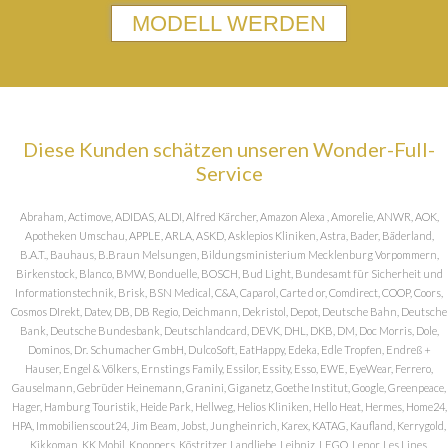
MODELL WERDEN
Diese Kunden schätzen unseren Wonder-Full-
Service
Abraham, Actimove, ADIDAS, ALDI, Alfred Kärcher, Amazon Alexa , Amorelie, ANWR, AOK,
Apotheken Umschau, APPLE, ARLA, ASKD, Asklepios Kliniken, Astra, Bader, Bäderland,
B.A.T., Bauhaus, B.Braun Melsungen, Bildungsministerium Mecklenburg Vorpommern,
Birkenstock, Blanco, BMW, Bonduelle, BOSCH, Bud Light, Bundesamt für Sicherheit und
Informationstechnik, Brisk, BSN Medical, C&A, Caparol, Carte d or, Comdirect, COOP, Coors,
Cosmos DIrekt, Datev, DB, DB Regio, Deichmann, Dekristol, Depot, Deutsche Bahn, Deutsche
Bank, Deutsche Bundesbank, Deutschlandcard, DEVK, DHL, DKB, DM, Doc Morris, Dole,
Dominos, Dr. Schumacher GmbH, DulcoSoft, EatHappy, Edeka, Edle Tropfen, Endreß +
Hauser, Engel & Völkers, Ernstings Family, Essilor, Essity, Esso, EWE, EyeWear, Ferrero,
Gauselmann, Gebrüder Heinemann, Granini, Giganetz, Goethe Institut, Google, Greenpeace,
Hager, Hamburg Touristik, Heide Park, Hellweg, Helios Kliniken, Hello Heat, Hermes, Home24,
HPA, Immobilienscout24, Jim Beam, Jobst, Jungheinrich, Karex, KATAG, Kaufland, Kerrygold,
Kikkoman, KK Mobil, Knoppers, Köstritzer, Landliebe, Leibniz, LEGO, Lenor, Les Lines,