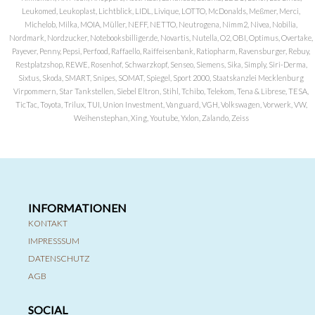
Leukomed, Leukoplast, Lichtblick, LIDL, Livique, LOTTO, McDonalds, Meßmer, Merci,
Michelob, Milka, MOIA, Müller, NEFF, NETTO, Neutrogena, Nimm2, Nivea, Nobilia,
Nordmark, Nordzucker, Notebooksbilliger.de, Novartis, Nutella, O2, OBI, Optimus, Overtake,
Payever, Penny, Pepsi, Perfood, Raffaello, Raiffeisenbank, Ratiopharm, Ravensburger, Rebuy,
Restplatzshop, REWE, Rosenhof, Schwarzkopf, Senseo, Siemens, Sika, Simply, Siri-Derma,
Sixtus, Skoda, SMART, Snipes, SOMAT, Spiegel, Sport 2000, Staatskanzlei Mecklenburg
Virpommern, Star Tankstellen, Siebel Eltron, Stihl, Tchibo, Telekom, Tena & Librese, TESA,
TicTac, Toyota, Trilux, TUI, Union Investment, Vanguard, VGH, Volkswagen, Vorwerk, VW,
Weihenstephan, Xing, Youtube, Yxlon, Zalando, Zeiss
INFORMATIONEN
KONTAKT
IMPRESSSUM
DATENSCHUTZ
AGB
SOCIAL