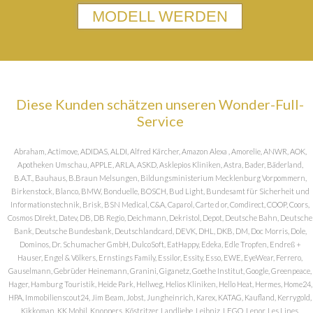
MODELL WERDEN
Diese Kunden schätzen unseren Wonder-Full-
Service
Abraham, Actimove, ADIDAS, ALDI, Alfred Kärcher, Amazon Alexa , Amorelie, ANWR, AOK,
Apotheken Umschau, APPLE, ARLA, ASKD, Asklepios Kliniken, Astra, Bader, Bäderland,
B.A.T., Bauhaus, B.Braun Melsungen, Bildungsministerium Mecklenburg Vorpommern,
Birkenstock, Blanco, BMW, Bonduelle, BOSCH, Bud Light, Bundesamt für Sicherheit und
Informationstechnik, Brisk, BSN Medical, C&A, Caparol, Carte d or, Comdirect, COOP, Coors,
Cosmos DIrekt, Datev, DB, DB Regio, Deichmann, Dekristol, Depot, Deutsche Bahn, Deutsche
Bank, Deutsche Bundesbank, Deutschlandcard, DEVK, DHL, DKB, DM, Doc Morris, Dole,
Dominos, Dr. Schumacher GmbH, DulcoSoft, EatHappy, Edeka, Edle Tropfen, Endreß +
Hauser, Engel & Völkers, Ernstings Family, Essilor, Essity, Esso, EWE, EyeWear, Ferrero,
Gauselmann, Gebrüder Heinemann, Granini, Giganetz, Goethe Institut, Google, Greenpeace,
Hager, Hamburg Touristik, Heide Park, Hellweg, Helios Kliniken, Hello Heat, Hermes, Home24,
HPA, Immobilienscout24, Jim Beam, Jobst, Jungheinrich, Karex, KATAG, Kaufland, Kerrygold,
Kikkoman, KK Mobil, Knoppers, Köstritzer, Landliebe, Leibniz, LEGO, Lenor, Les Lines,