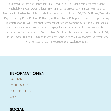
Leukomed, Leukoplast, Lichtblick, LIDL, Livique, LOTTO, McDonalds, Meßmer, Merci,
Michelob, Milka, MOIA, Müller, NEFF, NETTO, Neutrogena, Nimm2, Nivea, Nobilia,
Nordmark, Nordzucker, Notebooksbilliger.de, Novartis, Nutella, O2, OBI, Optimus, Overtake,
Payever, Penny, Pepsi, Perfood, Raffaello, Raiffeisenbank, Ratiopharm, Ravensburger, Rebuy,
Restplatzshop, REWE, Rosenhof, Schwarzkopf, Senseo, Siemens, Sika, Simply, Siri-Derma,
Sixtus, Skoda, SMART, Snipes, SOMAT, Spiegel, Sport 2000, Staatskanzlei Mecklenburg
Virpommern, Star Tankstellen, Siebel Eltron, Stihl, Tchibo, Telekom, Tena & Librese, TESA,
TicTac, Toyota, Trilux, TUI, Union Investment, Vanguard, VGH, Volkswagen, Vorwerk, VW,
Weihenstephan, Xing, Youtube, Yxlon, Zalando, Zeiss
INFORMATIONEN
KONTAKT
IMPRESSSUM
DATENSCHUTZ
AGB
SOCIAL