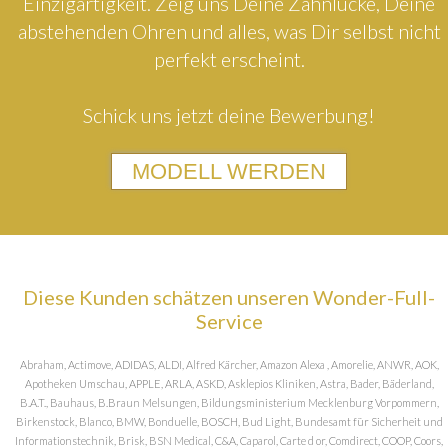
Einzigartigkeit. Zeig uns Deine Zahnlücke, Deine
abstehenden Ohren und alles, was Dir selbst nicht
perfekt erscheint.
Schick uns jetzt deine Bewerbung!
MODELL WERDEN
Diese Kunden schätzen unseren Wonder-Full-
Service
Abraham, Actimove, ADIDAS, ALDI, Alfred Kärcher, Amazon Alexa , Amorelie, ANWR, AOK,
Apotheken Umschau, APPLE, ARLA, ASKD, Asklepios Kliniken, Astra, Bader, Bäderland,
B.A.T., Bauhaus, B.Braun Melsungen, Bildungsministerium Mecklenburg Vorpommern,
Birkenstock, Blanco, BMW, Bonduelle, BOSCH, Bud Light, Bundesamt für Sicherheit und
Informationstechnik, Brisk, BSN Medical, C&A, Caparol, Carte d or, Comdirect, COOP, Coors,