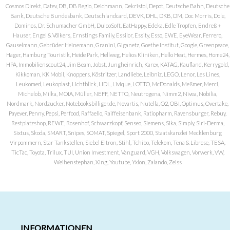
Cosmos DIrekt, Datev, DB, DB Regio, Deichmann, Dekristol, Depot, Deutsche Bahn, Deutsche
Bank, Deutsche Bundesbank, Deutschlandcard, DEVK, DHL, DKB, DM, Doc Morris, Dole,
Dominos, Dr. Schumacher GmbH, DulcoSoft, EatHappy, Edeka, Edle Tropfen, Endreß +
Hauser, Engel & Völkers, Ernstings Family, Essilor, Essity, Esso, EWE, EyeWear, Ferrero,
Gauselmann, Gebrüder Heinemann, Granini, Giganetz, Goethe Institut, Google, Greenpeace,
Hager, Hamburg Touristik, Heide Park, Hellweg, Helios Kliniken, Hello Heat, Hermes, Home24,
HPA, Immobilienscout24, Jim Beam, Jobst, Jungheinrich, Karex, KATAG, Kaufland, Kerrygold,
Kikkoman, KK Mobil, Knoppers, Köstritzer, Landliebe, Leibniz, LEGO, Lenor, Les Lines,
Leukomed, Leukoplast, Lichtblick, LIDL, Livique, LOTTO, McDonalds, Meßmer, Merci,
Michelob, Milka, MOIA, Müller, NEFF, NETTO, Neutrogena, Nimm2, Nivea, Nobilia,
Nordmark, Nordzucker, Notebooksbilliger.de, Novartis, Nutella, O2, OBI, Optimus, Overtake,
Payever, Penny, Pepsi, Perfood, Raffaello, Raiffeisenbank, Ratiopharm, Ravensburger, Rebuy,
Restplatzshop, REWE, Rosenhof, Schwarzkopf, Senseo, Siemens, Sika, Simply, Siri-Derma,
Sixtus, Skoda, SMART, Snipes, SOMAT, Spiegel, Sport 2000, Staatskanzlei Mecklenburg
Virpommern, Star Tankstellen, Siebel Eltron, Stihl, Tchibo, Telekom, Tena & Librese, TESA,
TicTac, Toyota, Trilux, TUI, Union Investment, Vanguard, VGH, Volkswagen, Vorwerk, VW,
Weihenstephan, Xing, Youtube, Yxlon, Zalando, Zeiss
INFORMATIONEN