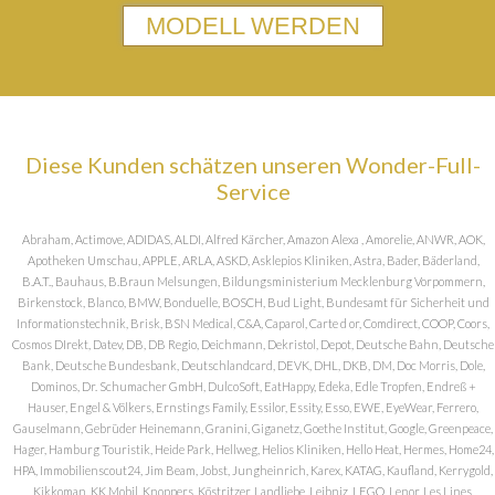
MODELL WERDEN
Diese Kunden schätzen unseren Wonder-Full-
Service
Abraham, Actimove, ADIDAS, ALDI, Alfred Kärcher, Amazon Alexa , Amorelie, ANWR, AOK,
Apotheken Umschau, APPLE, ARLA, ASKD, Asklepios Kliniken, Astra, Bader, Bäderland,
B.A.T., Bauhaus, B.Braun Melsungen, Bildungsministerium Mecklenburg Vorpommern,
Birkenstock, Blanco, BMW, Bonduelle, BOSCH, Bud Light, Bundesamt für Sicherheit und
Informationstechnik, Brisk, BSN Medical, C&A, Caparol, Carte d or, Comdirect, COOP, Coors,
Cosmos DIrekt, Datev, DB, DB Regio, Deichmann, Dekristol, Depot, Deutsche Bahn, Deutsche
Bank, Deutsche Bundesbank, Deutschlandcard, DEVK, DHL, DKB, DM, Doc Morris, Dole,
Dominos, Dr. Schumacher GmbH, DulcoSoft, EatHappy, Edeka, Edle Tropfen, Endreß +
Hauser, Engel & Völkers, Ernstings Family, Essilor, Essity, Esso, EWE, EyeWear, Ferrero,
Gauselmann, Gebrüder Heinemann, Granini, Giganetz, Goethe Institut, Google, Greenpeace,
Hager, Hamburg Touristik, Heide Park, Hellweg, Helios Kliniken, Hello Heat, Hermes, Home24,
HPA, Immobilienscout24, Jim Beam, Jobst, Jungheinrich, Karex, KATAG, Kaufland, Kerrygold,
Kikkoman, KK Mobil, Knoppers, Köstritzer, Landliebe, Leibniz, LEGO, Lenor, Les Lines,