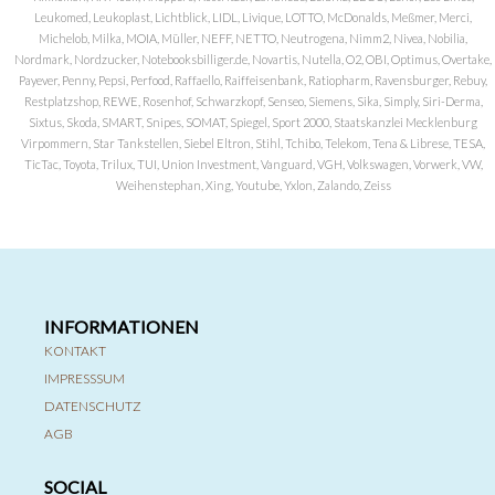
Leukomed, Leukoplast, Lichtblick, LIDL, Livique, LOTTO, McDonalds, Meßmer, Merci,
Michelob, Milka, MOIA, Müller, NEFF, NETTO, Neutrogena, Nimm2, Nivea, Nobilia,
Nordmark, Nordzucker, Notebooksbilliger.de, Novartis, Nutella, O2, OBI, Optimus, Overtake,
Payever, Penny, Pepsi, Perfood, Raffaello, Raiffeisenbank, Ratiopharm, Ravensburger, Rebuy,
Restplatzshop, REWE, Rosenhof, Schwarzkopf, Senseo, Siemens, Sika, Simply, Siri-Derma,
Sixtus, Skoda, SMART, Snipes, SOMAT, Spiegel, Sport 2000, Staatskanzlei Mecklenburg
Virpommern, Star Tankstellen, Siebel Eltron, Stihl, Tchibo, Telekom, Tena & Librese, TESA,
TicTac, Toyota, Trilux, TUI, Union Investment, Vanguard, VGH, Volkswagen, Vorwerk, VW,
Weihenstephan, Xing, Youtube, Yxlon, Zalando, Zeiss
INFORMATIONEN
KONTAKT
IMPRESSSUM
DATENSCHUTZ
AGB
SOCIAL