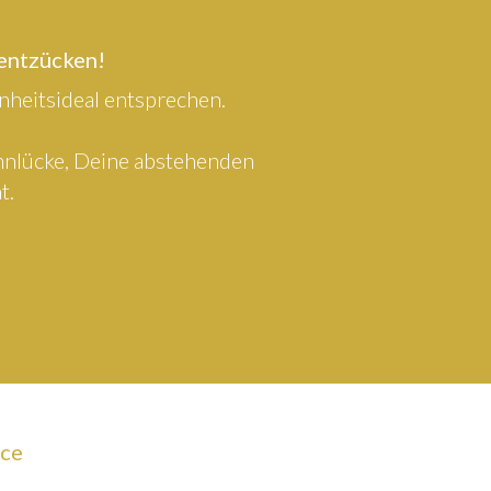
 entzücken!
heitsideal entsprechen.
ahnlücke, Deine abstehenden
t.
ice