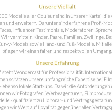
Unsere Vielfalt
00 Modelle aller Couleur sind in unserer Kartei, die 
ren und erweitern. Darunter sind erfahrene Profi-Mo
aces, Influencer, Testimonials, Moderatoren, Sprecher
. Wir vermitteln Kinder, Paare, Familien, Zwillinge, B
urvy-Models sowie Hand- und Fuß-Modelle. Mit all
pflegen wir einen fairen und respektvollen Umgang
Unsere Erfahrung
 steht Wondercast für Professionalität. Internationa
en schätzen unsere umfangreiche Expertise bei Film
- ebenso lokale Start-ups. Da wir die Anforderungen
önnen wir Fotografen, Werbeagenturen, Filmproduze
elle - qualifiziert zu Honorar- und Vertragsgestaltu
egen wir Wert auf Loyalität gegenüber allen Vertrags