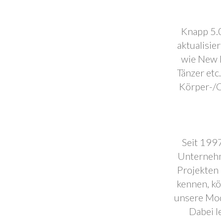
Knapp 5.0
aktualisie
wie New F
Tänzer etc
Körper-/C
Seit 1997
Unternehm
Projekten 
kennen, k
unsere Mod
Dabei l