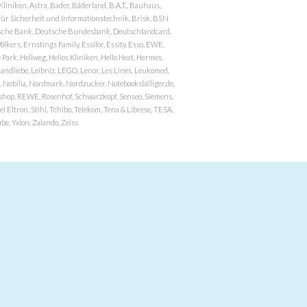
niken, Astra, Bader, Bäderland, B.A.T., Bauhaus,
r Sicherheit und Informationstechnik, Brisk, BSN
eutsche Bank, Deutsche Bundesbank, Deutschlandcard,
ers, Ernstings Family, Essilor, Essity, Esso, EWE,
ark, Hellweg, Helios Kliniken, Hello Heat, Hermes,
andliebe, Leibniz, LEGO, Lenor, Les Lines, Leukomed,
 Nobilia, Nordmark, Nordzucker, Notebooksbilliger.de,
atzshop, REWE, Rosenhof, Schwarzkopf, Senseo, Siemens,
 Eltron, Stihl, Tchibo, Telekom, Tena & Librese, TESA,
e, Yxlon, Zalando, Zeiss