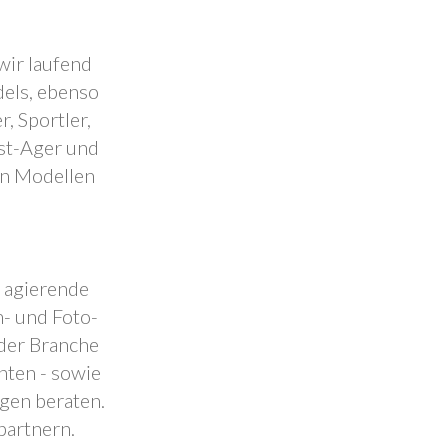
wir laufend
dels, ebenso
, Sportler,
est-Ager und
en Modellen
.
l agierende
- und Foto-
 der Branche
nten - sowie
ngen beraten.
partnern.