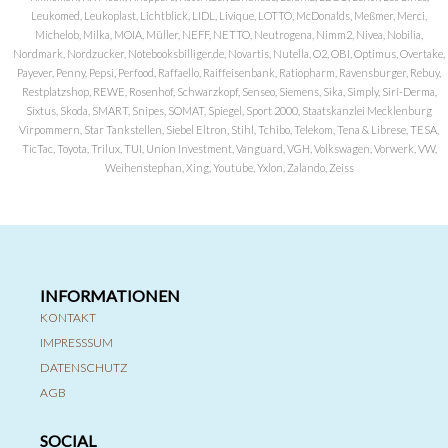
Leukomed, Leukoplast, Lichtblick, LIDL, Livique, LOTTO, McDonalds, Meßmer, Merci,
Michelob, Milka, MOIA, Müller, NEFF, NETTO, Neutrogena, Nimm2, Nivea, Nobilia,
Nordmark, Nordzucker, Notebooksbilliger.de, Novartis, Nutella, O2, OBI, Optimus, Overtake,
Payever, Penny, Pepsi, Perfood, Raffaello, Raiffeisenbank, Ratiopharm, Ravensburger, Rebuy,
Restplatzshop, REWE, Rosenhof, Schwarzkopf, Senseo, Siemens, Sika, Simply, Siri-Derma,
Sixtus, Skoda, SMART, Snipes, SOMAT, Spiegel, Sport 2000, Staatskanzlei Mecklenburg
Virpommern, Star Tankstellen, Siebel Eltron, Stihl, Tchibo, Telekom, Tena & Librese, TESA,
TicTac, Toyota, Trilux, TUI, Union Investment, Vanguard, VGH, Volkswagen, Vorwerk, VW,
Weihenstephan, Xing, Youtube, Yxlon, Zalando, Zeiss
INFORMATIONEN
KONTAKT
IMPRESSSUM
DATENSCHUTZ
AGB
SOCIAL