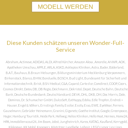
MODELL WERDEN
Diese Kunden schätzen unseren Wonder-Full-
Service
Abraham, Actimove, ADIDAS, ALDI, Alfred Kärcher, Amazon Alexa , Amorelie, ANWR, AOK,
Apotheken Umschau, APPLE, ARLA, ASKD, Asklepios Kliniken, Astra, Bader, Bäderland,
B.A.T., Bauhaus, B.Braun Melsungen, Bildungsministerium Mecklenburg Vorpommern,
Birkenstock, Blanco, BMW, Bonduelle, BOSCH, Bud Light, Bundesamt für Sicherheit und
Informationstechnik, Brisk, BSN Medical, C&A, Caparol, Carte d or, Comdirect, COOP, Coors,
Cosmos DIrekt, Datev, DB, DB Regio, Deichmann, Dekristol, Depot, Deutsche Bahn, Deutsche
Bank, Deutsche Bundesbank, Deutschlandcard, DEVK, DHL, DKB, DM, Doc Morris, Dole,
Dominos, Dr. Schumacher GmbH, DulcoSoft, EatHappy, Edeka, Edle Tropfen, Endreß +
Hauser, Engel & Völkers, Ernstings Family, Essilor, Essity, Esso, EWE, EyeWear, Ferrero,
Gauselmann, Gebrüder Heinemann, Granini, Giganetz, Goethe Institut, Google, Greenpeace,
Hager, Hamburg Touristik, Heide Park, Hellweg, Helios Kliniken, Hello Heat, Hermes, Home24,
HPA, Immobilienscout24, Jim Beam, Jobst, Jungheinrich, Karex, KATAG, Kaufland, Kerrygold,
Kikkoman, KK Mobil, Knoppers, Köstritzer, Landliebe, Leibniz, LEGO, Lenor, Les Lines,