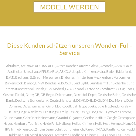
MODELL WERDEN
Diese Kunden schätzen unseren Wonder-Full-
Service
Abraham, Actimove, ADIDAS, ALDI, Alfred Kärcher, Amazon Alexa , Amorelie, ANWR, AOK,
Apotheken Umschau, APPLE, ARLA, ASKD, Asklepios Kliniken, Astra, Bader, Bäderland,
B.A.T., Bauhaus, B.Braun Melsungen, Bildungsministerium Mecklenburg Vorpommern,
Birkenstock, Blanco, BMW, Bonduelle, BOSCH, Bud Light, Bundesamt für Sicherheit und
Informationstechnik, Brisk, BSN Medical, C&A, Caparol, Carte d or, Comdirect, COOP, Coors,
Cosmos DIrekt, Datev, DB, DB Regio, Deichmann, Dekristol, Depot, Deutsche Bahn, Deutsche
Bank, Deutsche Bundesbank, Deutschlandcard, DEVK, DHL, DKB, DM, Doc Morris, Dole,
Dominos, Dr. Schumacher GmbH, DulcoSoft, EatHappy, Edeka, Edle Tropfen, Endreß +
Hauser, Engel & Völkers, Ernstings Family, Essilor, Essity, Esso, EWE, EyeWear, Ferrero,
Gauselmann, Gebrüder Heinemann, Granini, Giganetz, Goethe Institut, Google, Greenpeace,
Hager, Hamburg Touristik, Heide Park, Hellweg, Helios Kliniken, Hello Heat, Hermes, Home24,
HPA, Immobilienscout24, Jim Beam, Jobst, Jungheinrich, Karex, KATAG, Kaufland, Kerrygold,
Kikkoman, KK Mobil, Knoppers, Köstritzer, Landliebe, Leibniz, LEGO, Lenor, Les Lines,