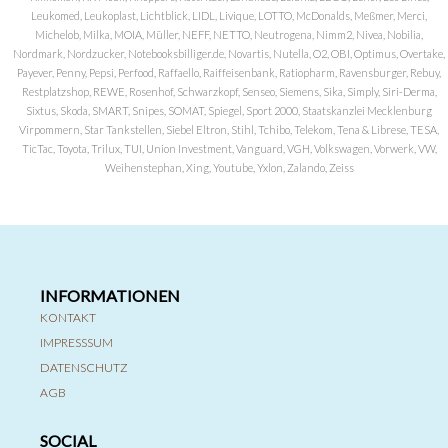
Leukomed, Leukoplast, Lichtblick, LIDL, Livique, LOTTO, McDonalds, Meßmer, Merci,
Michelob, Milka, MOIA, Müller, NEFF, NETTO, Neutrogena, Nimm2, Nivea, Nobilia,
Nordmark, Nordzucker, Notebooksbilliger.de, Novartis, Nutella, O2, OBI, Optimus, Overtake,
Payever, Penny, Pepsi, Perfood, Raffaello, Raiffeisenbank, Ratiopharm, Ravensburger, Rebuy,
Restplatzshop, REWE, Rosenhof, Schwarzkopf, Senseo, Siemens, Sika, Simply, Siri-Derma,
Sixtus, Skoda, SMART, Snipes, SOMAT, Spiegel, Sport 2000, Staatskanzlei Mecklenburg
Virpommern, Star Tankstellen, Siebel Eltron, Stihl, Tchibo, Telekom, Tena & Librese, TESA,
TicTac, Toyota, Trilux, TUI, Union Investment, Vanguard, VGH, Volkswagen, Vorwerk, VW,
Weihenstephan, Xing, Youtube, Yxlon, Zalando, Zeiss
INFORMATIONEN
KONTAKT
IMPRESSSUM
DATENSCHUTZ
AGB
SOCIAL