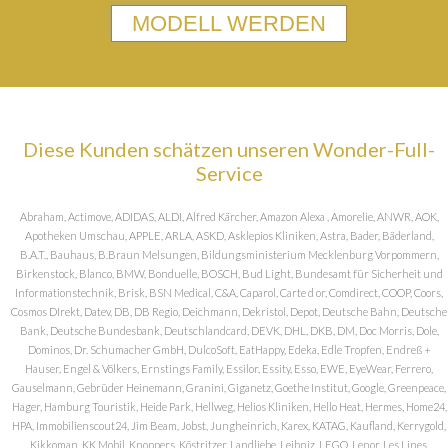
MODELL WERDEN
Diese Kunden schätzen unseren Wonder-Full-
Service
Abraham, Actimove, ADIDAS, ALDI, Alfred Kärcher, Amazon Alexa , Amorelie, ANWR, AOK,
Apotheken Umschau, APPLE, ARLA, ASKD, Asklepios Kliniken, Astra, Bader, Bäderland,
B.A.T., Bauhaus, B.Braun Melsungen, Bildungsministerium Mecklenburg Vorpommern,
Birkenstock, Blanco, BMW, Bonduelle, BOSCH, Bud Light, Bundesamt für Sicherheit und
Informationstechnik, Brisk, BSN Medical, C&A, Caparol, Carte d or, Comdirect, COOP, Coors,
Cosmos DIrekt, Datev, DB, DB Regio, Deichmann, Dekristol, Depot, Deutsche Bahn, Deutsche
Bank, Deutsche Bundesbank, Deutschlandcard, DEVK, DHL, DKB, DM, Doc Morris, Dole,
Dominos, Dr. Schumacher GmbH, DulcoSoft, EatHappy, Edeka, Edle Tropfen, Endreß +
Hauser, Engel & Völkers, Ernstings Family, Essilor, Essity, Esso, EWE, EyeWear, Ferrero,
Gauselmann, Gebrüder Heinemann, Granini, Giganetz, Goethe Institut, Google, Greenpeace,
Hager, Hamburg Touristik, Heide Park, Hellweg, Helios Kliniken, Hello Heat, Hermes, Home24,
HPA, Immobilienscout24, Jim Beam, Jobst, Jungheinrich, Karex, KATAG, Kaufland, Kerrygold,
Kikkoman, KK Mobil, Knoppers, Köstritzer, Landliebe, Leibniz, LEGO, Lenor, Les Lines,