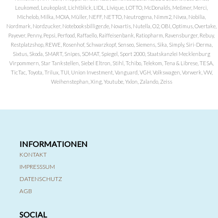
Leukomed, Leukoplast, Lichtblick, LIDL, Livique, LOTTO, McDonalds, Meßmer, Merci,
Michelob, Milka, MOIA, Müller, NEFF, NETTO, Neutrogena, Nimm2, Nivea, Nobilia,
Nordmark, Nordzucker, Notebooksbilliger.de, Novartis, Nutella, O2, OBI, Optimus, Overtake,
Payever, Penny, Pepsi, Perfood, Raffaello, Raiffeisenbank, Ratiopharm, Ravensburger, Rebuy,
Restplatzshop, REWE, Rosenhof, Schwarzkopf, Senseo, Siemens, Sika, Simply, Siri-Derma,
Sixtus, Skoda, SMART, Snipes, SOMAT, Spiegel, Sport 2000, Staatskanzlei Mecklenburg
Virpommern, Star Tankstellen, Siebel Eltron, Stihl, Tchibo, Telekom, Tena & Librese, TESA,
TicTac, Toyota, Trilux, TUI, Union Investment, Vanguard, VGH, Volkswagen, Vorwerk, VW,
Weihenstephan, Xing, Youtube, Yxlon, Zalando, Zeiss
INFORMATIONEN
KONTAKT
IMPRESSSUM
DATENSCHUTZ
AGB
SOCIAL