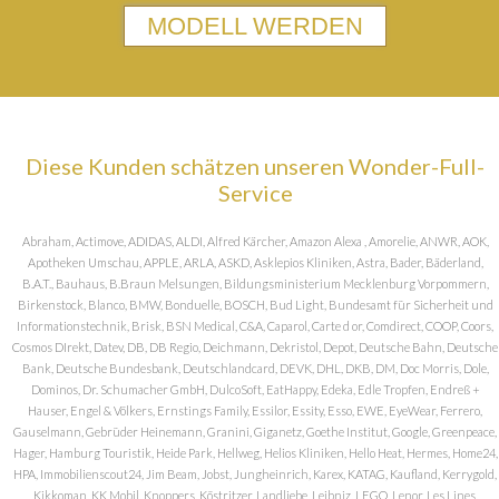
MODELL WERDEN
Diese Kunden schätzen unseren Wonder-Full-
Service
Abraham, Actimove, ADIDAS, ALDI, Alfred Kärcher, Amazon Alexa , Amorelie, ANWR, AOK,
Apotheken Umschau, APPLE, ARLA, ASKD, Asklepios Kliniken, Astra, Bader, Bäderland,
B.A.T., Bauhaus, B.Braun Melsungen, Bildungsministerium Mecklenburg Vorpommern,
Birkenstock, Blanco, BMW, Bonduelle, BOSCH, Bud Light, Bundesamt für Sicherheit und
Informationstechnik, Brisk, BSN Medical, C&A, Caparol, Carte d or, Comdirect, COOP, Coors,
Cosmos DIrekt, Datev, DB, DB Regio, Deichmann, Dekristol, Depot, Deutsche Bahn, Deutsche
Bank, Deutsche Bundesbank, Deutschlandcard, DEVK, DHL, DKB, DM, Doc Morris, Dole,
Dominos, Dr. Schumacher GmbH, DulcoSoft, EatHappy, Edeka, Edle Tropfen, Endreß +
Hauser, Engel & Völkers, Ernstings Family, Essilor, Essity, Esso, EWE, EyeWear, Ferrero,
Gauselmann, Gebrüder Heinemann, Granini, Giganetz, Goethe Institut, Google, Greenpeace,
Hager, Hamburg Touristik, Heide Park, Hellweg, Helios Kliniken, Hello Heat, Hermes, Home24,
HPA, Immobilienscout24, Jim Beam, Jobst, Jungheinrich, Karex, KATAG, Kaufland, Kerrygold,
Kikkoman, KK Mobil, Knoppers, Köstritzer, Landliebe, Leibniz, LEGO, Lenor, Les Lines,