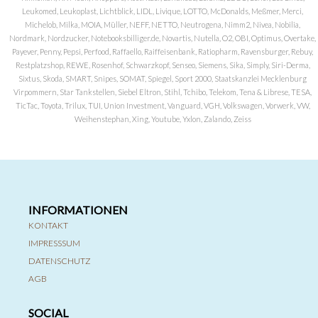
Leukomed, Leukoplast, Lichtblick, LIDL, Livique, LOTTO, McDonalds, Meßmer, Merci,
Michelob, Milka, MOIA, Müller, NEFF, NETTO, Neutrogena, Nimm2, Nivea, Nobilia,
Nordmark, Nordzucker, Notebooksbilliger.de, Novartis, Nutella, O2, OBI, Optimus, Overtake,
Payever, Penny, Pepsi, Perfood, Raffaello, Raiffeisenbank, Ratiopharm, Ravensburger, Rebuy,
Restplatzshop, REWE, Rosenhof, Schwarzkopf, Senseo, Siemens, Sika, Simply, Siri-Derma,
Sixtus, Skoda, SMART, Snipes, SOMAT, Spiegel, Sport 2000, Staatskanzlei Mecklenburg
Virpommern, Star Tankstellen, Siebel Eltron, Stihl, Tchibo, Telekom, Tena & Librese, TESA,
TicTac, Toyota, Trilux, TUI, Union Investment, Vanguard, VGH, Volkswagen, Vorwerk, VW,
Weihenstephan, Xing, Youtube, Yxlon, Zalando, Zeiss
INFORMATIONEN
KONTAKT
IMPRESSSUM
DATENSCHUTZ
AGB
SOCIAL