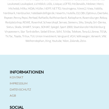
Leukomed, Leukoplast, Lichtblick, LIDL, Livique, LOTTO, McDonalds, Meßmer, Merci,
Michelob, Milka, MOIA, Müller, NEFF, NETTO, Neutrogena, Nimm2, Nivea, Nobilia,
Nordmark, Nordzucker, Notebooksbilliger.de, Novartis, Nutella, O2, OBI, Optimus, Overtake,
Payever, Penny, Pepsi, Perfood, Raffaello, Raiffeisenbank, Ratiopharm, Ravensburger, Rebuy,
Restplatzshop, REWE, Rosenhof, Schwarzkopf, Senseo, Siemens, Sika, Simply, Siri-Derma,
Sixtus, Skoda, SMART, Snipes, SOMAT, Spiegel, Sport 2000, Staatskanzlei Mecklenburg
Virpommern, Star Tankstellen, Siebel Eltron, Stihl, Tchibo, Telekom, Tena & Librese, TESA,
TicTac, Toyota, Trilux, TUI, Union Investment, Vanguard, VGH, Volkswagen, Vorwerk, VW,
Weihenstephan, Xing, Youtube, Yxlon, Zalando, Zeiss
INFORMATIONEN
KONTAKT
IMPRESSSUM
DATENSCHUTZ
AGB
SOCIAL