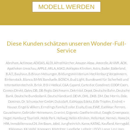
MODELL WERDEN
Diese Kunden schätzen unseren Wonder-Full-
Service
Abraham, Actimove, ADIDAS, ALDI, Alfred Kärcher, Amazon Alexa , Amorelie, ANWR, AOK,
Apotheken Umschau, APPLE, ARLA, ASKD, Asklepios Kliniken, Astra, Bader, Bäderland,
B.A.T., Bauhaus, B.Braun Melsungen, Bildungsministerium Mecklenburg Vorpommern,
Birkenstock, Blanco, BMW, Bonduelle, BOSCH, Bud Light, Bundesamt für Sicherheit und
Informationstechnik, Brisk, BSN Medical, C&A, Caparol, Carte d or, Comdirect, COOP, Coors,
Cosmos DIrekt, Datev, DB, DB Regio, Deichmann, Dekristol, Depot, Deutsche Bahn, Deutsche
Bank, Deutsche Bundesbank, Deutschlandcard, DEVK, DHL, DKB, DM, Doc Morris, Dole,
Dominos, Dr. Schumacher GmbH, DulcoSoft, EatHappy, Edeka, Edle Tropfen, Endreß +
Hauser, Engel & Völkers, Ernstings Family, Essilor, Essity, Esso, EWE, EyeWear, Ferrero,
Gauselmann, Gebrüder Heinemann, Granini, Giganetz, Goethe Institut, Google, Greenpeace,
Hager, Hamburg Touristik, Heide Park, Hellweg, Helios Kliniken, Hello Heat, Hermes, Home24,
HPA, Immobilienscout24, Jim Beam, Jobst, Jungheinrich, Karex, KATAG, Kaufland, Kerrygold,
Kikkoman, KK Mobil, Knoppers, Köstritzer, Landliebe, Leibniz, LEGO, Lenor, Les Lines,