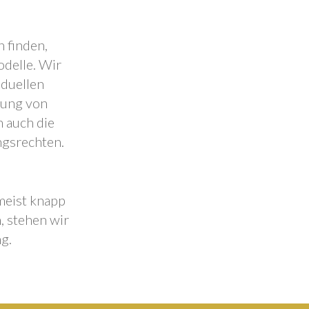
 finden,
odelle. Wir
iduellen
lung von
 auch die
ngsrechten.
 meist knapp
, stehen wir
g.