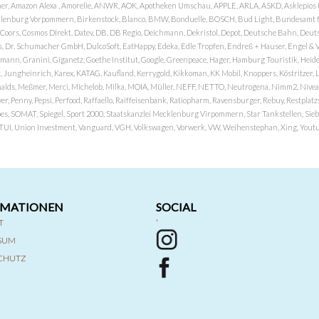
er, Amazon Alexa , Amorelie, ANWR, AOK, Apotheken Umschau, APPLE, ARLA, ASKD, Asklepios Kli
nburg Vorpommern, Birkenstock, Blanco, BMW, Bonduelle, BOSCH, Bud Light, Bundesamt fü
OP, Coors, Cosmos DIrekt, Datev, DB, DB Regio, Deichmann, Dekristol, Depot, Deutsche Bahn, D
Dr. Schumacher GmbH, DulcoSoft, EatHappy, Edeka, Edle Tropfen, Endreß + Hauser, Engel & Völk
n, Granini, Giganetz, Goethe Institut, Google, Greenpeace, Hager, Hamburg Touristik, Heide P
Jungheinrich, Karex, KATAG, Kaufland, Kerrygold, Kikkoman, KK Mobil, Knoppers, Köstritzer, L
nalds, Meßmer, Merci, Michelob, Milka, MOIA, Müller, NEFF, NETTO, Neutrogena, Nimm2, Nivea,
ver, Penny, Pepsi, Perfood, Raffaello, Raiffeisenbank, Ratiopharm, Ravensburger, Rebuy, Restpl
pes, SOMAT, Spiegel, Sport 2000, Staatskanzlei Mecklenburg Virpommern, Star Tankstellen, Siebel
x, TUI, Union Investment, Vanguard, VGH, Volkswagen, Vorwerk, VW, Weihenstephan, Xing, Youtub
RMATIONEN
SOCIAL
T
'
SSUM
CHUTZ