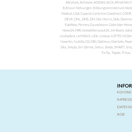
Abraham, Actimove, ADIDAS, ALDI, Alfred Kärch
B.Braun Melsungen, Bildungsministerium Meckle
Medical, C&A, Caparol, Carte d or, Comdirect, CO
DEVK, DHL, DKB, DM, Doc Morris, Dole, Dominos, 
EyeWear, Ferrero, Gauselmann, Gebrüder Heineman
Home24, HPA, Immobilienscout24, Jim Beam, Jobst, 
Leukoplast, Lichtblick, LIDL, Livique, LOTTO, McDo
Novartis, Nutella, O2, OBI, Optimus, Overtake, Paye
Sika, Simply, Siri-Derma, Sixtus, Skoda, SMART, Sni
TicTac, Toyota, Trilu
INFO
KONTAK
IMPRES
DATENS
AGB