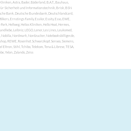
niken, Astra, Bader, Bäderland, B.A.T., Bauhaus,
r Sicherheit und Informationstechnik, Brisk, BSN
eutsche Bank, Deutsche Bundesbank, Deutschlandcard,
ers, Ernstings Family, Essilor, Essity, Esso, EWE,
ark, Hellweg, Helios Kliniken, Hello Heat, Hermes,
andliebe, Leibniz, LEGO, Lenor, Les Lines, Leukomed,
 Nobilia, Nordmark, Nordzucker, Notebooksbilliger.de,
atzshop, REWE, Rosenhof, Schwarzkopf, Senseo, Siemens,
 Eltron, Stihl, Tchibo, Telekom, Tena & Librese, TESA,
e, Yxlon, Zalando, Zeiss