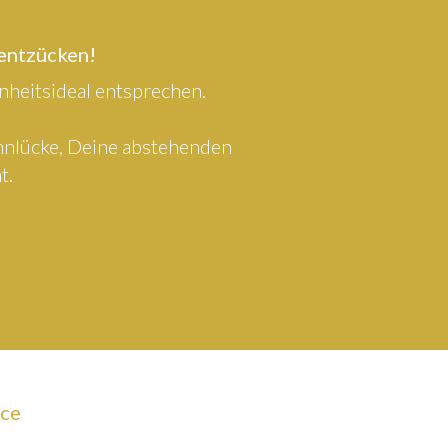
 entzücken!
heitsideal entsprechen.
ahnlücke, Deine abstehenden
t.
ice