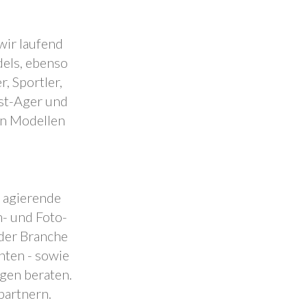
wir laufend
dels, ebenso
, Sportler,
est-Ager und
en Modellen
.
l agierende
- und Foto-
 der Branche
nten - sowie
ngen beraten.
partnern.