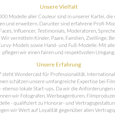
Unsere Vielfalt
00 Modelle aller Couleur sind in unserer Kartei, die 
ren und erweitern. Darunter sind erfahrene Profi-Mo
aces, Influencer, Testimonials, Moderatoren, Sprecher
. Wir vermitteln Kinder, Paare, Familien, Zwillinge, B
urvy-Models sowie Hand- und Fuß-Modelle. Mit all
pflegen wir einen fairen und respektvollen Umgang
Unsere Erfahrung
 steht Wondercast für Professionalität. Internationa
en schätzen unsere umfangreiche Expertise bei Film
- ebenso lokale Start-ups. Da wir die Anforderungen
önnen wir Fotografen, Werbeagenturen, Filmproduze
elle - qualifiziert zu Honorar- und Vertragsgestaltu
egen wir Wert auf Loyalität gegenüber allen Vertrags