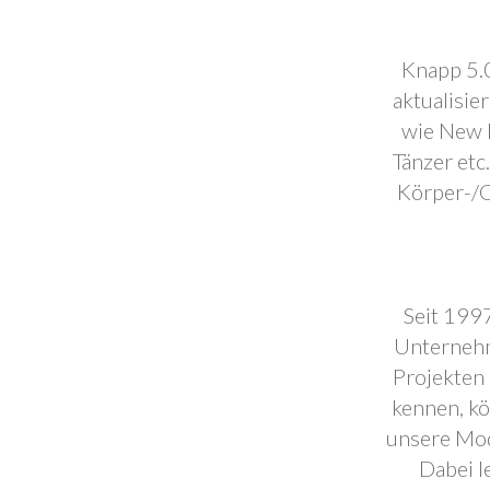
Knapp 5.0
aktualisie
wie New F
Tänzer etc
Körper-/C
Seit 1997
Unternehm
Projekten 
kennen, k
unsere Mod
Dabei l