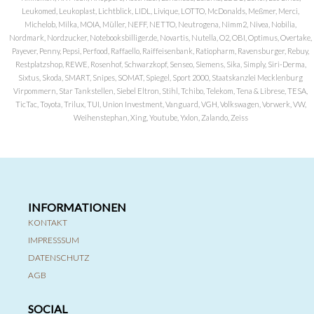
Leukomed, Leukoplast, Lichtblick, LIDL, Livique, LOTTO, McDonalds, Meßmer, Merci,
Michelob, Milka, MOIA, Müller, NEFF, NETTO, Neutrogena, Nimm2, Nivea, Nobilia,
Nordmark, Nordzucker, Notebooksbilliger.de, Novartis, Nutella, O2, OBI, Optimus, Overtake,
Payever, Penny, Pepsi, Perfood, Raffaello, Raiffeisenbank, Ratiopharm, Ravensburger, Rebuy,
Restplatzshop, REWE, Rosenhof, Schwarzkopf, Senseo, Siemens, Sika, Simply, Siri-Derma,
Sixtus, Skoda, SMART, Snipes, SOMAT, Spiegel, Sport 2000, Staatskanzlei Mecklenburg
Virpommern, Star Tankstellen, Siebel Eltron, Stihl, Tchibo, Telekom, Tena & Librese, TESA,
TicTac, Toyota, Trilux, TUI, Union Investment, Vanguard, VGH, Volkswagen, Vorwerk, VW,
Weihenstephan, Xing, Youtube, Yxlon, Zalando, Zeiss
INFORMATIONEN
KONTAKT
IMPRESSSUM
DATENSCHUTZ
AGB
SOCIAL