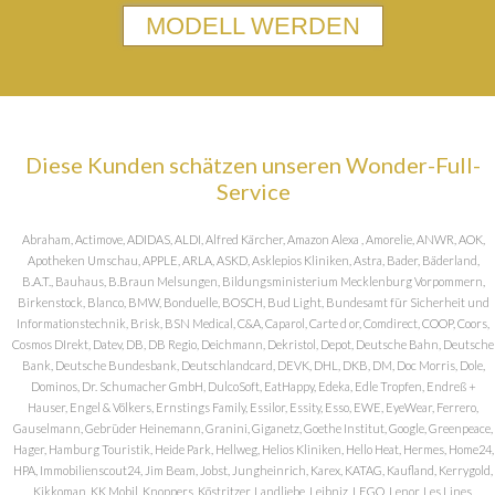
MODELL WERDEN
Diese Kunden schätzen unseren Wonder-Full-
Service
Abraham, Actimove, ADIDAS, ALDI, Alfred Kärcher, Amazon Alexa , Amorelie, ANWR, AOK,
Apotheken Umschau, APPLE, ARLA, ASKD, Asklepios Kliniken, Astra, Bader, Bäderland,
B.A.T., Bauhaus, B.Braun Melsungen, Bildungsministerium Mecklenburg Vorpommern,
Birkenstock, Blanco, BMW, Bonduelle, BOSCH, Bud Light, Bundesamt für Sicherheit und
Informationstechnik, Brisk, BSN Medical, C&A, Caparol, Carte d or, Comdirect, COOP, Coors,
Cosmos DIrekt, Datev, DB, DB Regio, Deichmann, Dekristol, Depot, Deutsche Bahn, Deutsche
Bank, Deutsche Bundesbank, Deutschlandcard, DEVK, DHL, DKB, DM, Doc Morris, Dole,
Dominos, Dr. Schumacher GmbH, DulcoSoft, EatHappy, Edeka, Edle Tropfen, Endreß +
Hauser, Engel & Völkers, Ernstings Family, Essilor, Essity, Esso, EWE, EyeWear, Ferrero,
Gauselmann, Gebrüder Heinemann, Granini, Giganetz, Goethe Institut, Google, Greenpeace,
Hager, Hamburg Touristik, Heide Park, Hellweg, Helios Kliniken, Hello Heat, Hermes, Home24,
HPA, Immobilienscout24, Jim Beam, Jobst, Jungheinrich, Karex, KATAG, Kaufland, Kerrygold,
Kikkoman, KK Mobil, Knoppers, Köstritzer, Landliebe, Leibniz, LEGO, Lenor, Les Lines,