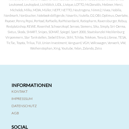
Leukomed, Leukoplast, Lichtblick, LIDL, Livique, LOTTO, McDonalds, Meßmer, Merci,
Michelob, Milka, MOIA, Müller, NEFF, NETTO, Neutrogena, Nimm2, Nivea, Nobilia,
Nordmark, Nordzucker, Notebooksbilliger.de, Novartis, Nutella, O2, OBI, Optimus, Overtake,
Payever, Penny, Pepsi, Perfood, Raffaello, Raiffeisenbank, Ratiopharm, Ravensburger, Rebuy,
Restplatzshop, REWE, Rosenhof, Schwarzkopf, Senseo, Siemens, Sika, Simply, Siri-Derma,
Sixtus, Skoda, SMART, Snipes, SOMAT, Spiegel, Sport 2000, Staatskanzlei Mecklenburg
Virpommern, Star Tankstellen, Siebel Eltron, Stihl, Tchibo, Telekom, Tena & Librese, TESA,
TicTac, Toyota, Trilux, TUI, Union Investment, Vanguard, VGH, Volkswagen, Vorwerk, VW,
Weihenstephan, Xing, Youtube, Yxlon, Zalando, Zeiss
INFORMATIONEN
KONTAKT
IMPRESSSUM
DATENSCHUTZ
AGB
SOCIAL