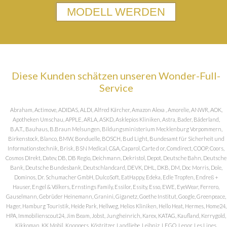
MODELL WERDEN
Diese Kunden schätzen unseren Wonder-Full-
Service
Abraham, Actimove, ADIDAS, ALDI, Alfred Kärcher, Amazon Alexa , Amorelie, ANWR, AOK,
Apotheken Umschau, APPLE, ARLA, ASKD, Asklepios Kliniken, Astra, Bader, Bäderland,
B.A.T., Bauhaus, B.Braun Melsungen, Bildungsministerium Mecklenburg Vorpommern,
Birkenstock, Blanco, BMW, Bonduelle, BOSCH, Bud Light, Bundesamt für Sicherheit und
Informationstechnik, Brisk, BSN Medical, C&A, Caparol, Carte d or, Comdirect, COOP, Coors,
Cosmos DIrekt, Datev, DB, DB Regio, Deichmann, Dekristol, Depot, Deutsche Bahn, Deutsche
Bank, Deutsche Bundesbank, Deutschlandcard, DEVK, DHL, DKB, DM, Doc Morris, Dole,
Dominos, Dr. Schumacher GmbH, DulcoSoft, EatHappy, Edeka, Edle Tropfen, Endreß +
Hauser, Engel & Völkers, Ernstings Family, Essilor, Essity, Esso, EWE, EyeWear, Ferrero,
Gauselmann, Gebrüder Heinemann, Granini, Giganetz, Goethe Institut, Google, Greenpeace,
Hager, Hamburg Touristik, Heide Park, Hellweg, Helios Kliniken, Hello Heat, Hermes, Home24,
HPA, Immobilienscout24, Jim Beam, Jobst, Jungheinrich, Karex, KATAG, Kaufland, Kerrygold,
Kikkoman, KK Mobil, Knoppers, Köstritzer, Landliebe, Leibniz, LEGO, Lenor, Les Lines,