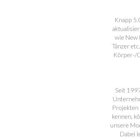
Knapp 5.0
aktualisie
wie New F
Tänzer etc
Körper-/C
Seit 1997
Unternehm
Projekten 
kennen, k
unsere Mod
Dabei l