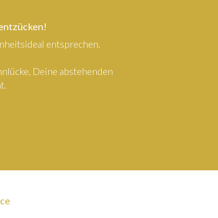
 entzücken!
heitsideal entsprechen.
ahnlücke, Deine abstehenden
t.
ice