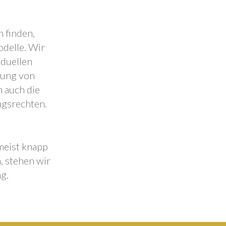
 finden,
odelle. Wir
iduellen
lung von
 auch die
ngsrechten.
 meist knapp
, stehen wir
g.