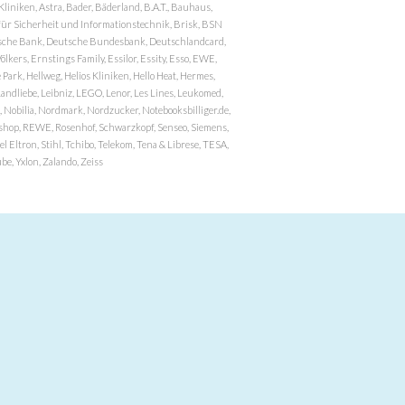
niken, Astra, Bader, Bäderland, B.A.T., Bauhaus,
r Sicherheit und Informationstechnik, Brisk, BSN
eutsche Bank, Deutsche Bundesbank, Deutschlandcard,
ers, Ernstings Family, Essilor, Essity, Esso, EWE,
ark, Hellweg, Helios Kliniken, Hello Heat, Hermes,
andliebe, Leibniz, LEGO, Lenor, Les Lines, Leukomed,
 Nobilia, Nordmark, Nordzucker, Notebooksbilliger.de,
atzshop, REWE, Rosenhof, Schwarzkopf, Senseo, Siemens,
 Eltron, Stihl, Tchibo, Telekom, Tena & Librese, TESA,
e, Yxlon, Zalando, Zeiss