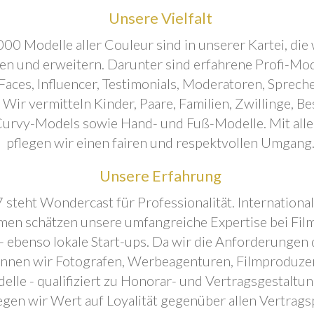
Unsere Vielfalt
00 Modelle aller Couleur sind in unserer Kartei, die 
ren und erweitern. Darunter sind erfahrene Profi-Mo
aces, Influencer, Testimonials, Moderatoren, Sprecher
. Wir vermitteln Kinder, Paare, Familien, Zwillinge, B
urvy-Models sowie Hand- und Fuß-Modelle. Mit all
pflegen wir einen fairen und respektvollen Umgang
Unsere Erfahrung
 steht Wondercast für Professionalität. Internationa
en schätzen unsere umfangreiche Expertise bei Film
- ebenso lokale Start-ups. Da wir die Anforderungen
önnen wir Fotografen, Werbeagenturen, Filmproduze
elle - qualifiziert zu Honorar- und Vertragsgestaltu
egen wir Wert auf Loyalität gegenüber allen Vertrags