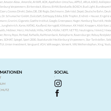
er, Amazon Alexa , Amorelie, ANWR, AOK, Apotheken Umschau, APPLE, ARLA, ASKD, Asklepios Kli
nburg Vorpommern, Birkenstock, Blanco, BMW, Bonduelle, BOSCH, Bud Light, Bundesamt fü
OP, Coors, Cosmos DIrekt, Datev, DB, DB Regio, Deichmann, Dekristol, Depot, Deutsche Bahn, D
Dr. Schumacher GmbH, DulcoSoft, EatHappy, Edeka, Edle Tropfen, Endreß + Hauser, Engel & Völk
n, Granini, Giganetz, Goethe Institut, Google, Greenpeace, Hager, Hamburg Touristik, Heide P
Jungheinrich, Karex, KATAG, Kaufland, Kerrygold, Kikkoman, KK Mobil, Knoppers, Köstritzer, L
nalds, Meßmer, Merci, Michelob, Milka, MOIA, Müller, NEFF, NETTO, Neutrogena, Nimm2, Nivea,
ver, Penny, Pepsi, Perfood, Raffaello, Raiffeisenbank, Ratiopharm, Ravensburger, Rebuy, Restpl
pes, SOMAT, Spiegel, Sport 2000, Staatskanzlei Mecklenburg Virpommern, Star Tankstellen, Siebel
x, TUI, Union Investment, Vanguard, VGH, Volkswagen, Vorwerk, VW, Weihenstephan, Xing, Youtub
RMATIONEN
SOCIAL
T
'
SSUM
CHUTZ