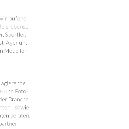
wir laufend
dels, ebenso
, Sportler,
est-Ager und
en Modellen
.
l agierende
- und Foto-
 der Branche
nten - sowie
ngen beraten.
partnern.