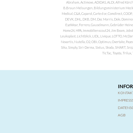
Abraham, Actimove, ADIDAS, ALDI, Alfred Kärch
B.Braun Melsungen, Bildungsministerium Meckle
Medical, C&A, Caparol, Carte d or, Comdirect, CO
DEVK, DHL, DKB, DM, Doc Morris, Dole, Dominos, 
EyeWear, Ferrero, Gauselmann, Gebrüder Heineman
Home24, HPA, Immobilienscout24, Jim Beam, Jobst, 
Leukoplast, Lichtblick, LIDL, Livique, LOTTO, McDo
Novartis, Nutella, O2, OBI, Optimus, Overtake, Paye
Sika, Simply, Siri-Derma, Sixtus, Skoda, SMART, Sni
TicTac, Toyota, Trilu
INFO
KONTAK
IMPRES
DATENS
AGB