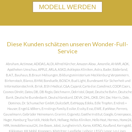
MODELL WERDEN
Diese Kunden schätzen unseren Wonder-Full-
Service
Abraham, Actimove, ADIDAS, ALDI, Alfred Kärcher, Amazon Alexa , Amorelie, ANWR, AOK,
Apotheken Umschau, APPLE, ARLA, ASKD, Asklepios Kliniken, Astra, Bader, Bäderland,
B.A.T., Bauhaus, B.Braun Melsungen, Bildungsministerium Mecklenburg Vorpommern,
Birkenstock, Blanco, BMW, Bonduelle, BOSCH, Bud Light, Bundesamt für Sicherheit und
Informationstechnik, Brisk, BSN Medical, C&A, Caparol, Carte d or, Comdirect, COOP, Coors,
Cosmos DIrekt, Datev, DB, DB Regio, Deichmann, Dekristol, Depot, Deutsche Bahn, Deutsche
Bank, Deutsche Bundesbank, Deutschlandcard, DEVK, DHL, DKB, DM, Doc Morris, Dole,
Dominos, Dr. Schumacher GmbH, DulcoSoft, EatHappy, Edeka, Edle Tropfen, Endreß +
Hauser, Engel & Völkers, Ernstings Family, Essilor, Essity, Esso, EWE, EyeWear, Ferrero,
Gauselmann, Gebrüder Heinemann, Granini, Giganetz, Goethe Institut, Google, Greenpeace,
Hager, Hamburg Touristik, Heide Park, Hellweg, Helios Kliniken, Hello Heat, Hermes, Home24,
HPA, Immobilienscout24, Jim Beam, Jobst, Jungheinrich, Karex, KATAG, Kaufland, Kerrygold,
Kikkoman, KK Mobil, Knoppers, Köstritzer, Landliebe, Leibniz, LEGO, Lenor, Les Lines,