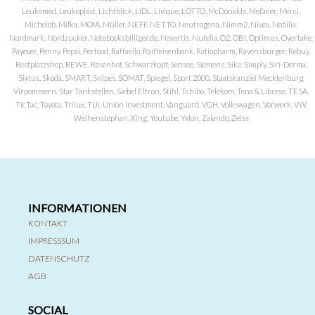
Leukomed, Leukoplast, Lichtblick, LIDL, Livique, LOTTO, McDonalds, Meßmer, Merci,
Michelob, Milka, MOIA, Müller, NEFF, NETTO, Neutrogena, Nimm2, Nivea, Nobilia,
Nordmark, Nordzucker, Notebooksbilliger.de, Novartis, Nutella, O2, OBI, Optimus, Overtake,
Payever, Penny, Pepsi, Perfood, Raffaello, Raiffeisenbank, Ratiopharm, Ravensburger, Rebuy,
Restplatzshop, REWE, Rosenhof, Schwarzkopf, Senseo, Siemens, Sika, Simply, Siri-Derma,
Sixtus, Skoda, SMART, Snipes, SOMAT, Spiegel, Sport 2000, Staatskanzlei Mecklenburg
Virpommern, Star Tankstellen, Siebel Eltron, Stihl, Tchibo, Telekom, Tena & Librese, TESA,
TicTac, Toyota, Trilux, TUI, Union Investment, Vanguard, VGH, Volkswagen, Vorwerk, VW,
Weihenstephan, Xing, Youtube, Yxlon, Zalando, Zeiss
INFORMATIONEN
KONTAKT
IMPRESSSUM
DATENSCHUTZ
AGB
SOCIAL