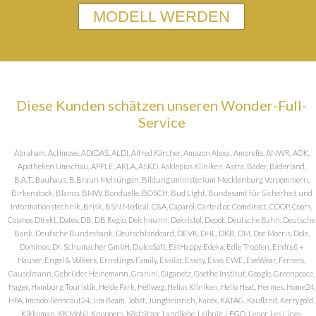
MODELL WERDEN
Diese Kunden schätzen unseren Wonder-Full-
Service
Abraham, Actimove, ADIDAS, ALDI, Alfred Kärcher, Amazon Alexa , Amorelie, ANWR, AOK,
Apotheken Umschau, APPLE, ARLA, ASKD, Asklepios Kliniken, Astra, Bader, Bäderland,
B.A.T., Bauhaus, B.Braun Melsungen, Bildungsministerium Mecklenburg Vorpommern,
Birkenstock, Blanco, BMW, Bonduelle, BOSCH, Bud Light, Bundesamt für Sicherheit und
Informationstechnik, Brisk, BSN Medical, C&A, Caparol, Carte d or, Comdirect, COOP, Coors,
Cosmos DIrekt, Datev, DB, DB Regio, Deichmann, Dekristol, Depot, Deutsche Bahn, Deutsche
Bank, Deutsche Bundesbank, Deutschlandcard, DEVK, DHL, DKB, DM, Doc Morris, Dole,
Dominos, Dr. Schumacher GmbH, DulcoSoft, EatHappy, Edeka, Edle Tropfen, Endreß +
Hauser, Engel & Völkers, Ernstings Family, Essilor, Essity, Esso, EWE, EyeWear, Ferrero,
Gauselmann, Gebrüder Heinemann, Granini, Giganetz, Goethe Institut, Google, Greenpeace,
Hager, Hamburg Touristik, Heide Park, Hellweg, Helios Kliniken, Hello Heat, Hermes, Home24,
HPA, Immobilienscout24, Jim Beam, Jobst, Jungheinrich, Karex, KATAG, Kaufland, Kerrygold,
Kikkoman, KK Mobil, Knoppers, Köstritzer, Landliebe, Leibniz, LEGO, Lenor, Les Lines,