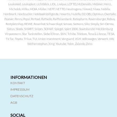
Leukomed, Leukoplast, Lichtblick, LIDL, Livique, LOTTO, McDonalds, Meßmer, Merci,
Michelob, Milka, MOIA, Müller, NEFF, NETTO, Neutrogena, Nimm2, Nivea, Nobilia,
Nordmark, Nordzucker, Notebooksbilliger.de, Novartis, Nutella, O2, OBI, Optimus, Overtake,
Payever, Penny, Pepsi, Perfood, Raffaello, Raiffeisenbank, Ratiopharm, Ravensburger, Rebuy,
Restplatzshop, REWE, Rosenhof, Schwarzkopf, Senseo, Siemens, Sika, Simply, Siri-Derma,
Sixtus, Skoda, SMART, Snipes, SOMAT, Spiegel, Sport 2000, Staatskanzlei Mecklenburg
Virpommern, Star Tankstellen, Siebel Eltron, Stihl, Tchibo, Telekom, Tena & Librese, TESA,
TicTac, Toyota, Trilux, TUI, Union Investment, Vanguard, VGH, Volkswagen, Vorwerk, VW,
Weihenstephan, Xing, Youtube, Yxlon, Zalando, Zeiss
INFORMATIONEN
KONTAKT
IMPRESSSUM
DATENSCHUTZ
AGB
SOCIAL