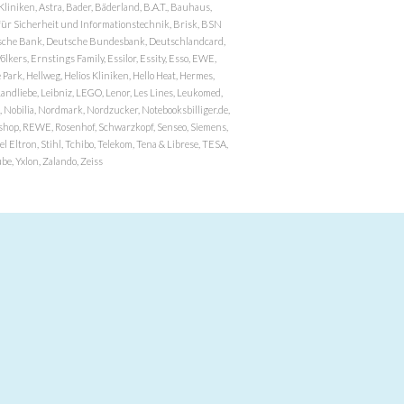
niken, Astra, Bader, Bäderland, B.A.T., Bauhaus,
r Sicherheit und Informationstechnik, Brisk, BSN
eutsche Bank, Deutsche Bundesbank, Deutschlandcard,
ers, Ernstings Family, Essilor, Essity, Esso, EWE,
ark, Hellweg, Helios Kliniken, Hello Heat, Hermes,
andliebe, Leibniz, LEGO, Lenor, Les Lines, Leukomed,
 Nobilia, Nordmark, Nordzucker, Notebooksbilliger.de,
atzshop, REWE, Rosenhof, Schwarzkopf, Senseo, Siemens,
 Eltron, Stihl, Tchibo, Telekom, Tena & Librese, TESA,
e, Yxlon, Zalando, Zeiss