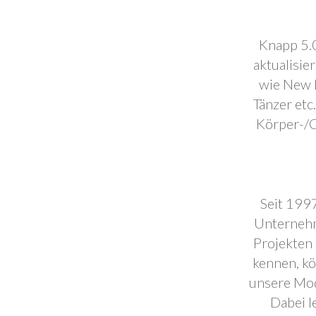
Knapp 5.0
aktualisie
wie New F
Tänzer etc
Körper-/C
Seit 1997
Unternehm
Projekten 
kennen, k
unsere Mod
Dabei l