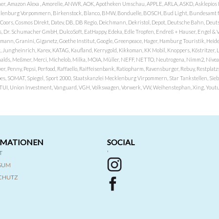
er, Amazon Alexa , Amorelie, ANWR, AOK, Apotheken Umschau, APPLE, ARLA, ASKD, Asklepios Kli
nburg Vorpommern, Birkenstock, Blanco, BMW, Bonduelle, BOSCH, Bud Light, Bundesamt fü
OP, Coors, Cosmos DIrekt, Datev, DB, DB Regio, Deichmann, Dekristol, Depot, Deutsche Bahn, D
Dr. Schumacher GmbH, DulcoSoft, EatHappy, Edeka, Edle Tropfen, Endreß + Hauser, Engel & Völk
n, Granini, Giganetz, Goethe Institut, Google, Greenpeace, Hager, Hamburg Touristik, Heide P
Jungheinrich, Karex, KATAG, Kaufland, Kerrygold, Kikkoman, KK Mobil, Knoppers, Köstritzer, L
nalds, Meßmer, Merci, Michelob, Milka, MOIA, Müller, NEFF, NETTO, Neutrogena, Nimm2, Nivea,
ver, Penny, Pepsi, Perfood, Raffaello, Raiffeisenbank, Ratiopharm, Ravensburger, Rebuy, Restpl
pes, SOMAT, Spiegel, Sport 2000, Staatskanzlei Mecklenburg Virpommern, Star Tankstellen, Siebel
x, TUI, Union Investment, Vanguard, VGH, Volkswagen, Vorwerk, VW, Weihenstephan, Xing, Youtub
RMATIONEN
SOCIAL
T
'
SSUM
CHUTZ