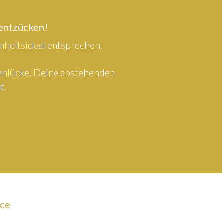
 entzücken!
heitsideal entsprechen.
ahnlücke, Deine abstehenden
t.
ice