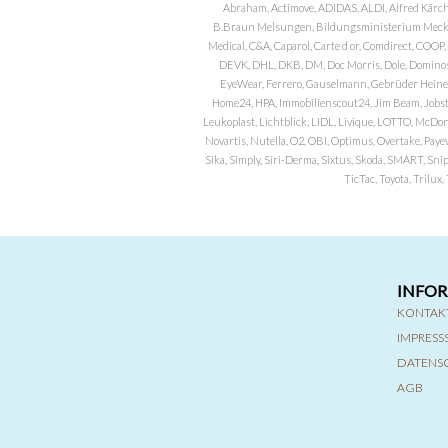
Abraham, Actimove, ADIDAS, ALDI, Alfred Kärch
B.Braun Melsungen, Bildungsministerium Meckle
Medical, C&A, Caparol, Carte d or, Comdirect, CO
DEVK, DHL, DKB, DM, Doc Morris, Dole, Dominos, 
EyeWear, Ferrero, Gauselmann, Gebrüder Heineman
Home24, HPA, Immobilienscout24, Jim Beam, Jobst, 
Leukoplast, Lichtblick, LIDL, Livique, LOTTO, McDo
Novartis, Nutella, O2, OBI, Optimus, Overtake, Paye
Sika, Simply, Siri-Derma, Sixtus, Skoda, SMART, Sni
TicTac, Toyota, Trilu
INFO
KONTAK
IMPRES
DATENS
AGB