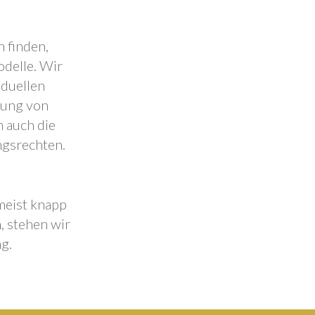
 finden,
odelle. Wir
iduellen
lung von
 auch die
ngsrechten.
 meist knapp
, stehen wir
g.