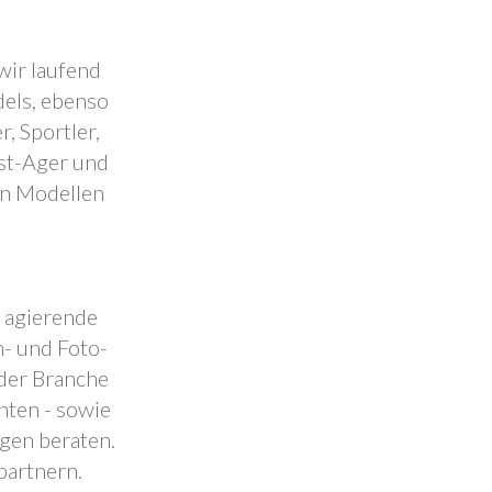
wir laufend
dels, ebenso
, Sportler,
est-Ager und
en Modellen
.
l agierende
- und Foto-
 der Branche
nten - sowie
ngen beraten.
partnern.