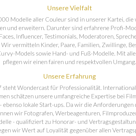
Unsere Vielfalt
00 Modelle aller Couleur sind in unserer Kartei, die 
ren und erweitern. Darunter sind erfahrene Profi-Mo
aces, Influencer, Testimonials, Moderatoren, Sprecher
. Wir vermitteln Kinder, Paare, Familien, Zwillinge, B
urvy-Models sowie Hand- und Fuß-Modelle. Mit all
pflegen wir einen fairen und respektvollen Umgang
Unsere Erfahrung
 steht Wondercast für Professionalität. Internationa
en schätzen unsere umfangreiche Expertise bei Film
- ebenso lokale Start-ups. Da wir die Anforderungen
önnen wir Fotografen, Werbeagenturen, Filmproduze
elle - qualifiziert zu Honorar- und Vertragsgestaltu
egen wir Wert auf Loyalität gegenüber allen Vertrags