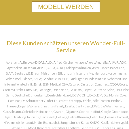
MODELL WERDEN
Diese Kunden schätzen unseren Wonder-Full-
Service
Abraham, Actimove, ADIDAS, ALDI, Alfred Kärcher, Amazon Alexa , Amorelie, ANWR, AOK,
Apotheken Umschau, APPLE, ARLA, ASKD, Asklepios Kliniken, Astra, Bader, Bäderland,
B.A.T., Bauhaus, B.Braun Melsungen, Bildungsministerium Mecklenburg Vorpommern,
Birkenstock, Blanco, BMW, Bonduelle, BOSCH, Bud Light, Bundesamt für Sicherheit und
Informationstechnik, Brisk, BSN Medical, C&A, Caparol, Carte d or, Comdirect, COOP, Coors,
Cosmos DIrekt, Datev, DB, DB Regio, Deichmann, Dekristol, Depot, Deutsche Bahn, Deutsche
Bank, Deutsche Bundesbank, Deutschlandcard, DEVK, DHL, DKB, DM, Doc Morris, Dole,
Dominos, Dr. Schumacher GmbH, DulcoSoft, EatHappy, Edeka, Edle Tropfen, Endreß +
Hauser, Engel & Völkers, Ernstings Family, Essilor, Essity, Esso, EWE, EyeWear, Ferrero,
Gauselmann, Gebrüder Heinemann, Granini, Giganetz, Goethe Institut, Google, Greenpeace,
Hager, Hamburg Touristik, Heide Park, Hellweg, Helios Kliniken, Hello Heat, Hermes, Home24,
HPA, Immobilienscout24, Jim Beam, Jobst, Jungheinrich, Karex, KATAG, Kaufland, Kerrygold,
Kikkoman, KK Mobil, Knoppers, Köstritzer, Landliebe, Leibniz, LEGO, Lenor, Les Lines,