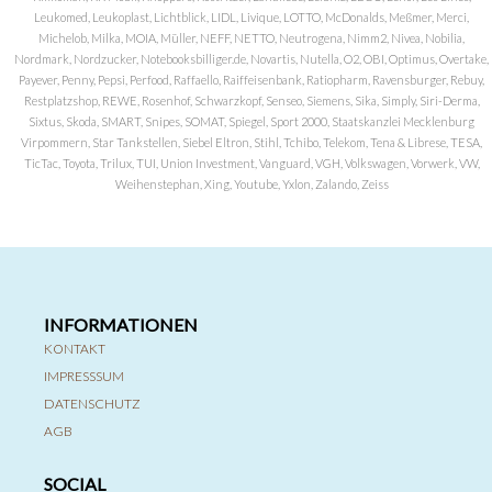
Leukomed, Leukoplast, Lichtblick, LIDL, Livique, LOTTO, McDonalds, Meßmer, Merci,
Michelob, Milka, MOIA, Müller, NEFF, NETTO, Neutrogena, Nimm2, Nivea, Nobilia,
Nordmark, Nordzucker, Notebooksbilliger.de, Novartis, Nutella, O2, OBI, Optimus, Overtake,
Payever, Penny, Pepsi, Perfood, Raffaello, Raiffeisenbank, Ratiopharm, Ravensburger, Rebuy,
Restplatzshop, REWE, Rosenhof, Schwarzkopf, Senseo, Siemens, Sika, Simply, Siri-Derma,
Sixtus, Skoda, SMART, Snipes, SOMAT, Spiegel, Sport 2000, Staatskanzlei Mecklenburg
Virpommern, Star Tankstellen, Siebel Eltron, Stihl, Tchibo, Telekom, Tena & Librese, TESA,
TicTac, Toyota, Trilux, TUI, Union Investment, Vanguard, VGH, Volkswagen, Vorwerk, VW,
Weihenstephan, Xing, Youtube, Yxlon, Zalando, Zeiss
INFORMATIONEN
KONTAKT
IMPRESSSUM
DATENSCHUTZ
AGB
SOCIAL