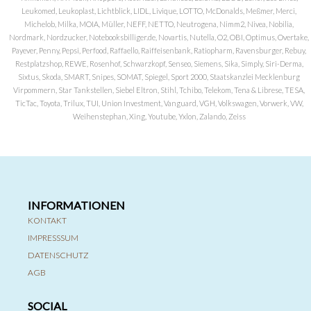
Leukomed, Leukoplast, Lichtblick, LIDL, Livique, LOTTO, McDonalds, Meßmer, Merci,
Michelob, Milka, MOIA, Müller, NEFF, NETTO, Neutrogena, Nimm2, Nivea, Nobilia,
Nordmark, Nordzucker, Notebooksbilliger.de, Novartis, Nutella, O2, OBI, Optimus, Overtake,
Payever, Penny, Pepsi, Perfood, Raffaello, Raiffeisenbank, Ratiopharm, Ravensburger, Rebuy,
Restplatzshop, REWE, Rosenhof, Schwarzkopf, Senseo, Siemens, Sika, Simply, Siri-Derma,
Sixtus, Skoda, SMART, Snipes, SOMAT, Spiegel, Sport 2000, Staatskanzlei Mecklenburg
Virpommern, Star Tankstellen, Siebel Eltron, Stihl, Tchibo, Telekom, Tena & Librese, TESA,
TicTac, Toyota, Trilux, TUI, Union Investment, Vanguard, VGH, Volkswagen, Vorwerk, VW,
Weihenstephan, Xing, Youtube, Yxlon, Zalando, Zeiss
INFORMATIONEN
KONTAKT
IMPRESSSUM
DATENSCHUTZ
AGB
SOCIAL