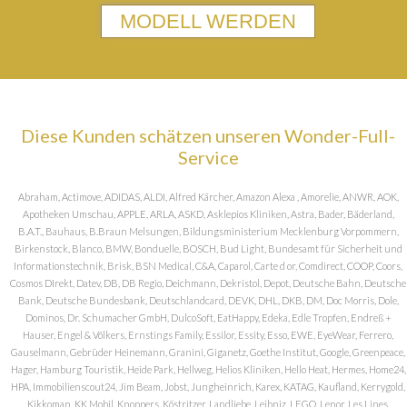
MODELL WERDEN
Diese Kunden schätzen unseren Wonder-Full-
Service
Abraham, Actimove, ADIDAS, ALDI, Alfred Kärcher, Amazon Alexa , Amorelie, ANWR, AOK,
Apotheken Umschau, APPLE, ARLA, ASKD, Asklepios Kliniken, Astra, Bader, Bäderland,
B.A.T., Bauhaus, B.Braun Melsungen, Bildungsministerium Mecklenburg Vorpommern,
Birkenstock, Blanco, BMW, Bonduelle, BOSCH, Bud Light, Bundesamt für Sicherheit und
Informationstechnik, Brisk, BSN Medical, C&A, Caparol, Carte d or, Comdirect, COOP, Coors,
Cosmos DIrekt, Datev, DB, DB Regio, Deichmann, Dekristol, Depot, Deutsche Bahn, Deutsche
Bank, Deutsche Bundesbank, Deutschlandcard, DEVK, DHL, DKB, DM, Doc Morris, Dole,
Dominos, Dr. Schumacher GmbH, DulcoSoft, EatHappy, Edeka, Edle Tropfen, Endreß +
Hauser, Engel & Völkers, Ernstings Family, Essilor, Essity, Esso, EWE, EyeWear, Ferrero,
Gauselmann, Gebrüder Heinemann, Granini, Giganetz, Goethe Institut, Google, Greenpeace,
Hager, Hamburg Touristik, Heide Park, Hellweg, Helios Kliniken, Hello Heat, Hermes, Home24,
HPA, Immobilienscout24, Jim Beam, Jobst, Jungheinrich, Karex, KATAG, Kaufland, Kerrygold,
Kikkoman, KK Mobil, Knoppers, Köstritzer, Landliebe, Leibniz, LEGO, Lenor, Les Lines,