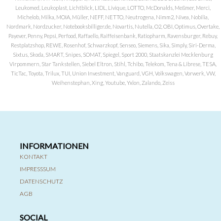
Leukomed, Leukoplast, Lichtblick, LIDL, Livique, LOTTO, McDonalds, Meßmer, Merci,
Michelob, Milka, MOIA, Müller, NEFF, NETTO, Neutrogena, Nimm2, Nivea, Nobilia,
Nordmark, Nordzucker, Notebooksbilliger.de, Novartis, Nutella, O2, OBI, Optimus, Overtake,
Payever, Penny, Pepsi, Perfood, Raffaello, Raiffeisenbank, Ratiopharm, Ravensburger, Rebuy,
Restplatzshop, REWE, Rosenhof, Schwarzkopf, Senseo, Siemens, Sika, Simply, Siri-Derma,
Sixtus, Skoda, SMART, Snipes, SOMAT, Spiegel, Sport 2000, Staatskanzlei Mecklenburg
Virpommern, Star Tankstellen, Siebel Eltron, Stihl, Tchibo, Telekom, Tena & Librese, TESA,
TicTac, Toyota, Trilux, TUI, Union Investment, Vanguard, VGH, Volkswagen, Vorwerk, VW,
Weihenstephan, Xing, Youtube, Yxlon, Zalando, Zeiss
INFORMATIONEN
KONTAKT
IMPRESSSUM
DATENSCHUTZ
AGB
SOCIAL