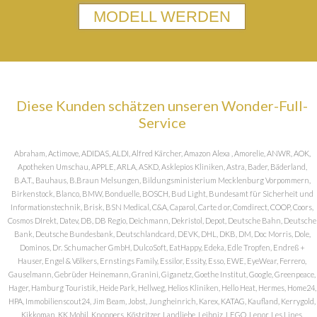
MODELL WERDEN
Diese Kunden schätzen unseren Wonder-Full-
Service
Abraham, Actimove, ADIDAS, ALDI, Alfred Kärcher, Amazon Alexa , Amorelie, ANWR, AOK,
Apotheken Umschau, APPLE, ARLA, ASKD, Asklepios Kliniken, Astra, Bader, Bäderland,
B.A.T., Bauhaus, B.Braun Melsungen, Bildungsministerium Mecklenburg Vorpommern,
Birkenstock, Blanco, BMW, Bonduelle, BOSCH, Bud Light, Bundesamt für Sicherheit und
Informationstechnik, Brisk, BSN Medical, C&A, Caparol, Carte d or, Comdirect, COOP, Coors,
Cosmos DIrekt, Datev, DB, DB Regio, Deichmann, Dekristol, Depot, Deutsche Bahn, Deutsche
Bank, Deutsche Bundesbank, Deutschlandcard, DEVK, DHL, DKB, DM, Doc Morris, Dole,
Dominos, Dr. Schumacher GmbH, DulcoSoft, EatHappy, Edeka, Edle Tropfen, Endreß +
Hauser, Engel & Völkers, Ernstings Family, Essilor, Essity, Esso, EWE, EyeWear, Ferrero,
Gauselmann, Gebrüder Heinemann, Granini, Giganetz, Goethe Institut, Google, Greenpeace,
Hager, Hamburg Touristik, Heide Park, Hellweg, Helios Kliniken, Hello Heat, Hermes, Home24,
HPA, Immobilienscout24, Jim Beam, Jobst, Jungheinrich, Karex, KATAG, Kaufland, Kerrygold,
Kikkoman, KK Mobil, Knoppers, Köstritzer, Landliebe, Leibniz, LEGO, Lenor, Les Lines,