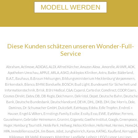
MODELL WERDEN
Diese Kunden schätzen unseren Wonder-Full-
Service
Abraham, Actimove, ADIDAS, ALDI, Alfred Kärcher, Amazon Alexa , Amorelie, ANWR, AOK,
Apotheken Umschau, APPLE, ARLA, ASKD, Asklepios Kliniken, Astra, Bader, Bäderland,
B.A.T., Bauhaus, B.Braun Melsungen, Bildungsministerium Mecklenburg Vorpommern,
Birkenstock, Blanco, BMW, Bonduelle, BOSCH, Bud Light, Bundesamt für Sicherheit und
Informationstechnik, Brisk, BSN Medical, C&A, Caparol, Carte d or, Comdirect, COOP, Coors,
Cosmos DIrekt, Datev, DB, DB Regio, Deichmann, Dekristol, Depot, Deutsche Bahn, Deutsche
Bank, Deutsche Bundesbank, Deutschlandcard, DEVK, DHL, DKB, DM, Doc Morris, Dole,
Dominos, Dr. Schumacher GmbH, DulcoSoft, EatHappy, Edeka, Edle Tropfen, Endreß +
Hauser, Engel & Völkers, Ernstings Family, Essilor, Essity, Esso, EWE, EyeWear, Ferrero,
Gauselmann, Gebrüder Heinemann, Granini, Giganetz, Goethe Institut, Google, Greenpeace,
Hager, Hamburg Touristik, Heide Park, Hellweg, Helios Kliniken, Hello Heat, Hermes, Home24,
HPA, Immobilienscout24, Jim Beam, Jobst, Jungheinrich, Karex, KATAG, Kaufland, Kerrygold,
Kikkoman, KK Mobil, Knoppers, Köstritzer, Landliebe, Leibniz, LEGO, Lenor, Les Lines,