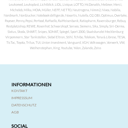
Leukomed, Leukoplast, Lichtblick, LIDL, Livique, LOTTO, McDonalds, Meßmer, Merci,
Michelob, Milka, MOIA, Müller, NEFF, NETTO, Neutrogena, Nimm2, Nivea, Nobilia,
Nordmark, Nordzucker, Notebooksbilliger.de, Novartis, Nutella, O2, OBI, Optimus, Overtake,
Payever, Penny, Pepsi, Perfood, Raffaello, Raiffeisenbank, Ratiopharm, Ravensburger, Rebuy,
Restplatzshop, REWE, Rosenhof, Schwarzkopf, Senseo, Siemens, Sika, Simply, Siri-Derma,
Sixtus, Skoda, SMART, Snipes, SOMAT, Spiegel, Sport 2000, Staatskanzlei Mecklenburg
Virpommern, Star Tankstellen, Siebel Eltron, Stihl, Tchibo, Telekom, Tena & Librese, TESA,
TicTac, Toyota, Trilux, TUI, Union Investment, Vanguard, VGH, Volkswagen, Vorwerk, VW,
Weihenstephan, Xing, Youtube, Yxlon, Zalando, Zeiss
INFORMATIONEN
KONTAKT
IMPRESSSUM
DATENSCHUTZ
AGB
SOCIAL