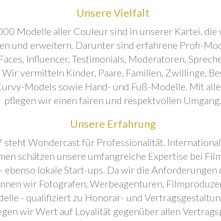
Unsere Vielfalt
00 Modelle aller Couleur sind in unserer Kartei, die 
ren und erweitern. Darunter sind erfahrene Profi-Mo
aces, Influencer, Testimonials, Moderatoren, Sprecher
. Wir vermitteln Kinder, Paare, Familien, Zwillinge, B
urvy-Models sowie Hand- und Fuß-Modelle. Mit all
pflegen wir einen fairen und respektvollen Umgang
Unsere Erfahrung
 steht Wondercast für Professionalität. Internationa
en schätzen unsere umfangreiche Expertise bei Film
- ebenso lokale Start-ups. Da wir die Anforderungen
önnen wir Fotografen, Werbeagenturen, Filmproduze
elle - qualifiziert zu Honorar- und Vertragsgestaltu
egen wir Wert auf Loyalität gegenüber allen Vertrags