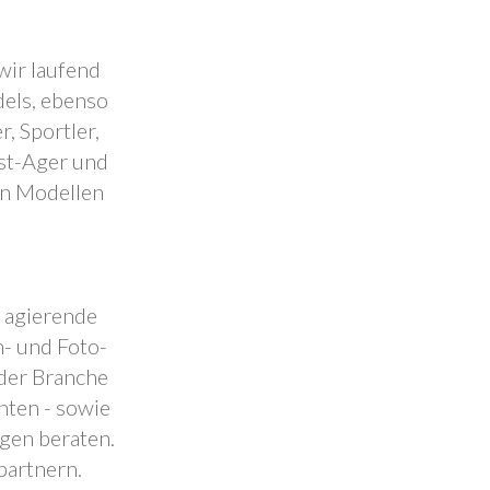
wir laufend
dels, ebenso
, Sportler,
est-Ager und
en Modellen
.
l agierende
- und Foto-
 der Branche
nten - sowie
ngen beraten.
partnern.