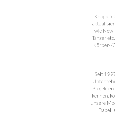
Knapp 5.0
aktualisie
wie New F
Tänzer etc
Körper-/C
Seit 1997
Unternehm
Projekten 
kennen, k
unsere Mod
Dabei l