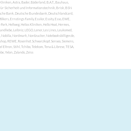
niken, Astra, Bader, Bäderland, B.A.T., Bauhaus,
r Sicherheit und Informationstechnik, Brisk, BSN
eutsche Bank, Deutsche Bundesbank, Deutschlandcard,
ers, Ernstings Family, Essilor, Essity, Esso, EWE,
ark, Hellweg, Helios Kliniken, Hello Heat, Hermes,
andliebe, Leibniz, LEGO, Lenor, Les Lines, Leukomed,
 Nobilia, Nordmark, Nordzucker, Notebooksbilliger.de,
atzshop, REWE, Rosenhof, Schwarzkopf, Senseo, Siemens,
 Eltron, Stihl, Tchibo, Telekom, Tena & Librese, TESA,
e, Yxlon, Zalando, Zeiss