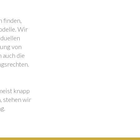
 finden,
odelle. Wir
iduellen
lung von
 auch die
ngsrechten.
 meist knapp
, stehen wir
g.