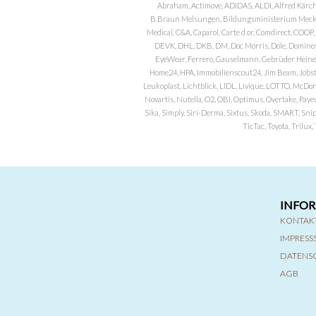
Abraham, Actimove, ADIDAS, ALDI, Alfred Kärch
B.Braun Melsungen, Bildungsministerium Meckle
Medical, C&A, Caparol, Carte d or, Comdirect, CO
DEVK, DHL, DKB, DM, Doc Morris, Dole, Dominos, 
EyeWear, Ferrero, Gauselmann, Gebrüder Heineman
Home24, HPA, Immobilienscout24, Jim Beam, Jobst, 
Leukoplast, Lichtblick, LIDL, Livique, LOTTO, McDo
Novartis, Nutella, O2, OBI, Optimus, Overtake, Paye
Sika, Simply, Siri-Derma, Sixtus, Skoda, SMART, Sni
TicTac, Toyota, Trilu
INFO
KONTAK
IMPRES
DATENS
AGB