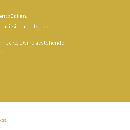
 entzücken!
heitsideal entsprechen.
ahnlücke, Deine abstehenden
t.
ice