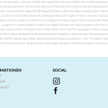
er, Amazon Alexa , Amorelie, ANWR, AOK, Apotheken Umschau, APPLE, ARLA, ASKD, Asklepios Kli
nburg Vorpommern, Birkenstock, Blanco, BMW, Bonduelle, BOSCH, Bud Light, Bundesamt fü
OP, Coors, Cosmos DIrekt, Datev, DB, DB Regio, Deichmann, Dekristol, Depot, Deutsche Bahn, D
Dr. Schumacher GmbH, DulcoSoft, EatHappy, Edeka, Edle Tropfen, Endreß + Hauser, Engel & Völk
n, Granini, Giganetz, Goethe Institut, Google, Greenpeace, Hager, Hamburg Touristik, Heide P
Jungheinrich, Karex, KATAG, Kaufland, Kerrygold, Kikkoman, KK Mobil, Knoppers, Köstritzer, L
nalds, Meßmer, Merci, Michelob, Milka, MOIA, Müller, NEFF, NETTO, Neutrogena, Nimm2, Nivea,
ver, Penny, Pepsi, Perfood, Raffaello, Raiffeisenbank, Ratiopharm, Ravensburger, Rebuy, Restpl
pes, SOMAT, Spiegel, Sport 2000, Staatskanzlei Mecklenburg Virpommern, Star Tankstellen, Siebel
x, TUI, Union Investment, Vanguard, VGH, Volkswagen, Vorwerk, VW, Weihenstephan, Xing, Youtub
RMATIONEN
SOCIAL
T
'
SSUM
CHUTZ