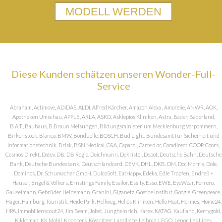
MODELL WERDEN
Diese Kunden schätzen unseren Wonder-Full-
Service
Abraham, Actimove, ADIDAS, ALDI, Alfred Kärcher, Amazon Alexa , Amorelie, ANWR, AOK,
Apotheken Umschau, APPLE, ARLA, ASKD, Asklepios Kliniken, Astra, Bader, Bäderland,
B.A.T., Bauhaus, B.Braun Melsungen, Bildungsministerium Mecklenburg Vorpommern,
Birkenstock, Blanco, BMW, Bonduelle, BOSCH, Bud Light, Bundesamt für Sicherheit und
Informationstechnik, Brisk, BSN Medical, C&A, Caparol, Carte d or, Comdirect, COOP, Coors,
Cosmos DIrekt, Datev, DB, DB Regio, Deichmann, Dekristol, Depot, Deutsche Bahn, Deutsche
Bank, Deutsche Bundesbank, Deutschlandcard, DEVK, DHL, DKB, DM, Doc Morris, Dole,
Dominos, Dr. Schumacher GmbH, DulcoSoft, EatHappy, Edeka, Edle Tropfen, Endreß +
Hauser, Engel & Völkers, Ernstings Family, Essilor, Essity, Esso, EWE, EyeWear, Ferrero,
Gauselmann, Gebrüder Heinemann, Granini, Giganetz, Goethe Institut, Google, Greenpeace,
Hager, Hamburg Touristik, Heide Park, Hellweg, Helios Kliniken, Hello Heat, Hermes, Home24,
HPA, Immobilienscout24, Jim Beam, Jobst, Jungheinrich, Karex, KATAG, Kaufland, Kerrygold,
Kikkoman, KK Mobil, Knoppers, Köstritzer, Landliebe, Leibniz, LEGO, Lenor, Les Lines,