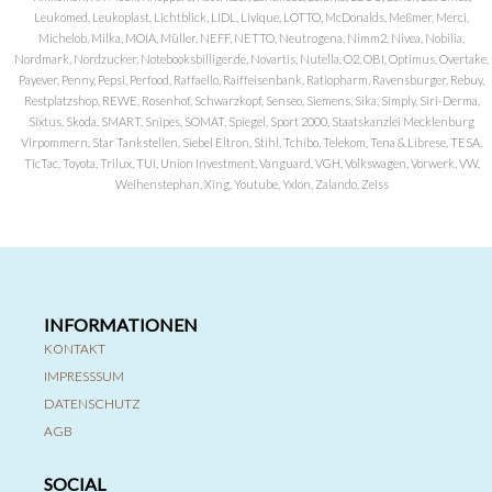
Leukomed, Leukoplast, Lichtblick, LIDL, Livique, LOTTO, McDonalds, Meßmer, Merci,
Michelob, Milka, MOIA, Müller, NEFF, NETTO, Neutrogena, Nimm2, Nivea, Nobilia,
Nordmark, Nordzucker, Notebooksbilliger.de, Novartis, Nutella, O2, OBI, Optimus, Overtake,
Payever, Penny, Pepsi, Perfood, Raffaello, Raiffeisenbank, Ratiopharm, Ravensburger, Rebuy,
Restplatzshop, REWE, Rosenhof, Schwarzkopf, Senseo, Siemens, Sika, Simply, Siri-Derma,
Sixtus, Skoda, SMART, Snipes, SOMAT, Spiegel, Sport 2000, Staatskanzlei Mecklenburg
Virpommern, Star Tankstellen, Siebel Eltron, Stihl, Tchibo, Telekom, Tena & Librese, TESA,
TicTac, Toyota, Trilux, TUI, Union Investment, Vanguard, VGH, Volkswagen, Vorwerk, VW,
Weihenstephan, Xing, Youtube, Yxlon, Zalando, Zeiss
INFORMATIONEN
KONTAKT
IMPRESSSUM
DATENSCHUTZ
AGB
SOCIAL