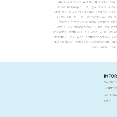
Abraham, Actimove, ADIDAS, ALDI, Alfred Kärch
B.Braun Melsungen, Bildungsministerium Meckle
Medical, C&A, Caparol, Carte d or, Comdirect, CO
DEVK, DHL, DKB, DM, Doc Morris, Dole, Dominos, 
EyeWear, Ferrero, Gauselmann, Gebrüder Heineman
Home24, HPA, Immobilienscout24, Jim Beam, Jobst, 
Leukoplast, Lichtblick, LIDL, Livique, LOTTO, McDo
Novartis, Nutella, O2, OBI, Optimus, Overtake, Paye
Sika, Simply, Siri-Derma, Sixtus, Skoda, SMART, Sni
TicTac, Toyota, Trilu
INFO
KONTAK
IMPRES
DATENS
AGB