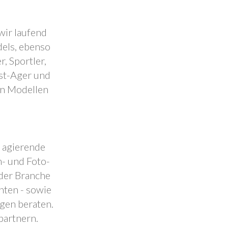
wir laufend
dels, ebenso
, Sportler,
est-Ager und
en Modellen
.
l agierende
- und Foto-
 der Branche
nten - sowie
ngen beraten.
partnern.