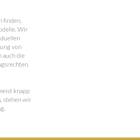
 finden,
odelle. Wir
iduellen
lung von
 auch die
ngsrechten.
 meist knapp
, stehen wir
g.