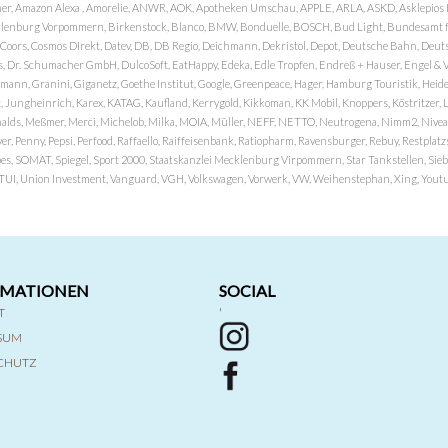
er, Amazon Alexa , Amorelie, ANWR, AOK, Apotheken Umschau, APPLE, ARLA, ASKD, Asklepios Kli
nburg Vorpommern, Birkenstock, Blanco, BMW, Bonduelle, BOSCH, Bud Light, Bundesamt fü
OP, Coors, Cosmos DIrekt, Datev, DB, DB Regio, Deichmann, Dekristol, Depot, Deutsche Bahn, D
Dr. Schumacher GmbH, DulcoSoft, EatHappy, Edeka, Edle Tropfen, Endreß + Hauser, Engel & Völk
n, Granini, Giganetz, Goethe Institut, Google, Greenpeace, Hager, Hamburg Touristik, Heide P
Jungheinrich, Karex, KATAG, Kaufland, Kerrygold, Kikkoman, KK Mobil, Knoppers, Köstritzer, L
nalds, Meßmer, Merci, Michelob, Milka, MOIA, Müller, NEFF, NETTO, Neutrogena, Nimm2, Nivea,
ver, Penny, Pepsi, Perfood, Raffaello, Raiffeisenbank, Ratiopharm, Ravensburger, Rebuy, Restpl
pes, SOMAT, Spiegel, Sport 2000, Staatskanzlei Mecklenburg Virpommern, Star Tankstellen, Siebel
x, TUI, Union Investment, Vanguard, VGH, Volkswagen, Vorwerk, VW, Weihenstephan, Xing, Youtub
RMATIONEN
SOCIAL
T
'
SSUM
CHUTZ