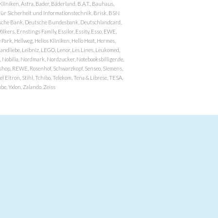
niken, Astra, Bader, Bäderland, B.A.T., Bauhaus,
r Sicherheit und Informationstechnik, Brisk, BSN
eutsche Bank, Deutsche Bundesbank, Deutschlandcard,
ers, Ernstings Family, Essilor, Essity, Esso, EWE,
ark, Hellweg, Helios Kliniken, Hello Heat, Hermes,
andliebe, Leibniz, LEGO, Lenor, Les Lines, Leukomed,
 Nobilia, Nordmark, Nordzucker, Notebooksbilliger.de,
atzshop, REWE, Rosenhof, Schwarzkopf, Senseo, Siemens,
 Eltron, Stihl, Tchibo, Telekom, Tena & Librese, TESA,
e, Yxlon, Zalando, Zeiss