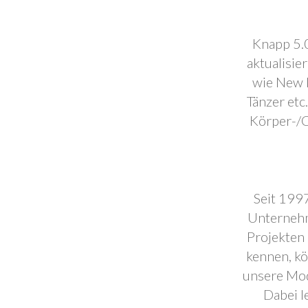
Knapp 5.0
aktualisie
wie New F
Tänzer etc
Körper-/C
Seit 1997
Unternehm
Projekten 
kennen, k
unsere Mod
Dabei l