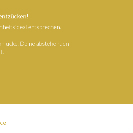
 entzücken!
heitsideal entsprechen.
ahnlücke, Deine abstehenden
t.
ice