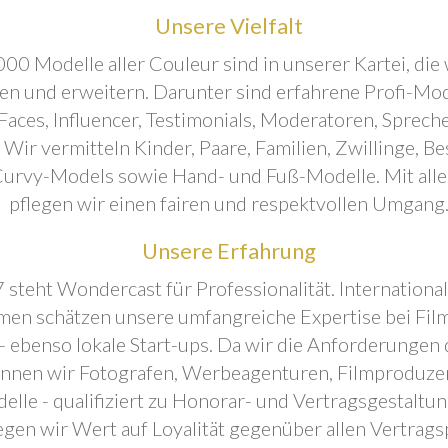
Unsere Vielfalt
00 Modelle aller Couleur sind in unserer Kartei, die 
ren und erweitern. Darunter sind erfahrene Profi-Mo
aces, Influencer, Testimonials, Moderatoren, Sprecher
. Wir vermitteln Kinder, Paare, Familien, Zwillinge, B
urvy-Models sowie Hand- und Fuß-Modelle. Mit all
pflegen wir einen fairen und respektvollen Umgang
Unsere Erfahrung
 steht Wondercast für Professionalität. Internationa
en schätzen unsere umfangreiche Expertise bei Film
- ebenso lokale Start-ups. Da wir die Anforderungen
önnen wir Fotografen, Werbeagenturen, Filmproduze
elle - qualifiziert zu Honorar- und Vertragsgestaltu
egen wir Wert auf Loyalität gegenüber allen Vertrags