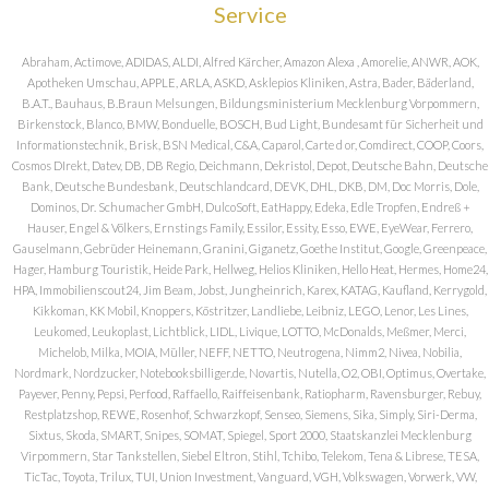
Service
Abraham, Actimove, ADIDAS, ALDI, Alfred Kärcher, Amazon Alexa , Amorelie, ANWR, AOK,
Apotheken Umschau, APPLE, ARLA, ASKD, Asklepios Kliniken, Astra, Bader, Bäderland,
B.A.T., Bauhaus, B.Braun Melsungen, Bildungsministerium Mecklenburg Vorpommern,
Birkenstock, Blanco, BMW, Bonduelle, BOSCH, Bud Light, Bundesamt für Sicherheit und
Informationstechnik, Brisk, BSN Medical, C&A, Caparol, Carte d or, Comdirect, COOP, Coors,
Cosmos DIrekt, Datev, DB, DB Regio, Deichmann, Dekristol, Depot, Deutsche Bahn, Deutsche
Bank, Deutsche Bundesbank, Deutschlandcard, DEVK, DHL, DKB, DM, Doc Morris, Dole,
Dominos, Dr. Schumacher GmbH, DulcoSoft, EatHappy, Edeka, Edle Tropfen, Endreß +
Hauser, Engel & Völkers, Ernstings Family, Essilor, Essity, Esso, EWE, EyeWear, Ferrero,
Gauselmann, Gebrüder Heinemann, Granini, Giganetz, Goethe Institut, Google, Greenpeace,
Hager, Hamburg Touristik, Heide Park, Hellweg, Helios Kliniken, Hello Heat, Hermes, Home24,
HPA, Immobilienscout24, Jim Beam, Jobst, Jungheinrich, Karex, KATAG, Kaufland, Kerrygold,
Kikkoman, KK Mobil, Knoppers, Köstritzer, Landliebe, Leibniz, LEGO, Lenor, Les Lines,
Leukomed, Leukoplast, Lichtblick, LIDL, Livique, LOTTO, McDonalds, Meßmer, Merci,
Michelob, Milka, MOIA, Müller, NEFF, NETTO, Neutrogena, Nimm2, Nivea, Nobilia,
Nordmark, Nordzucker, Notebooksbilliger.de, Novartis, Nutella, O2, OBI, Optimus, Overtake,
Payever, Penny, Pepsi, Perfood, Raffaello, Raiffeisenbank, Ratiopharm, Ravensburger, Rebuy,
Restplatzshop, REWE, Rosenhof, Schwarzkopf, Senseo, Siemens, Sika, Simply, Siri-Derma,
Sixtus, Skoda, SMART, Snipes, SOMAT, Spiegel, Sport 2000, Staatskanzlei Mecklenburg
Virpommern, Star Tankstellen, Siebel Eltron, Stihl, Tchibo, Telekom, Tena & Librese, TESA,
TicTac, Toyota, Trilux, TUI, Union Investment, Vanguard, VGH, Volkswagen, Vorwerk, VW,