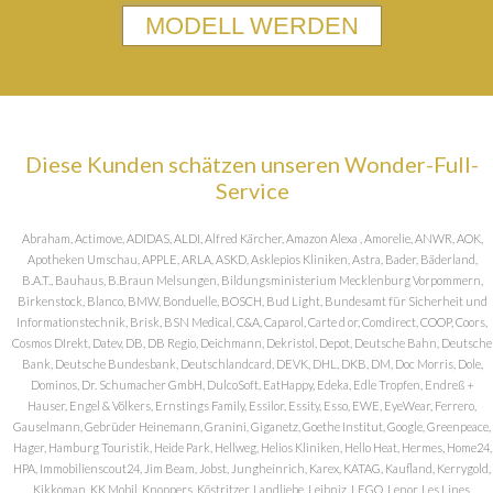
MODELL WERDEN
Diese Kunden schätzen unseren Wonder-Full-
Service
Abraham, Actimove, ADIDAS, ALDI, Alfred Kärcher, Amazon Alexa , Amorelie, ANWR, AOK,
Apotheken Umschau, APPLE, ARLA, ASKD, Asklepios Kliniken, Astra, Bader, Bäderland,
B.A.T., Bauhaus, B.Braun Melsungen, Bildungsministerium Mecklenburg Vorpommern,
Birkenstock, Blanco, BMW, Bonduelle, BOSCH, Bud Light, Bundesamt für Sicherheit und
Informationstechnik, Brisk, BSN Medical, C&A, Caparol, Carte d or, Comdirect, COOP, Coors,
Cosmos DIrekt, Datev, DB, DB Regio, Deichmann, Dekristol, Depot, Deutsche Bahn, Deutsche
Bank, Deutsche Bundesbank, Deutschlandcard, DEVK, DHL, DKB, DM, Doc Morris, Dole,
Dominos, Dr. Schumacher GmbH, DulcoSoft, EatHappy, Edeka, Edle Tropfen, Endreß +
Hauser, Engel & Völkers, Ernstings Family, Essilor, Essity, Esso, EWE, EyeWear, Ferrero,
Gauselmann, Gebrüder Heinemann, Granini, Giganetz, Goethe Institut, Google, Greenpeace,
Hager, Hamburg Touristik, Heide Park, Hellweg, Helios Kliniken, Hello Heat, Hermes, Home24,
HPA, Immobilienscout24, Jim Beam, Jobst, Jungheinrich, Karex, KATAG, Kaufland, Kerrygold,
Kikkoman, KK Mobil, Knoppers, Köstritzer, Landliebe, Leibniz, LEGO, Lenor, Les Lines,