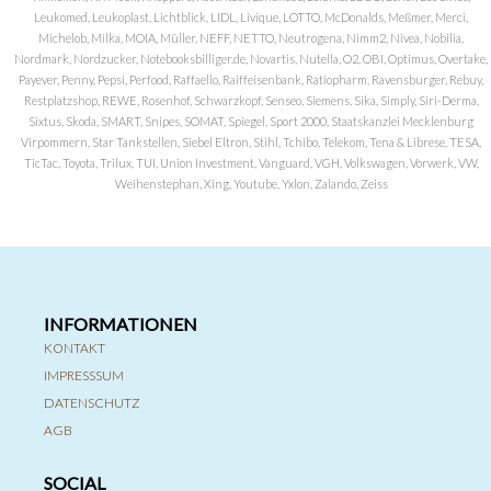
Leukomed, Leukoplast, Lichtblick, LIDL, Livique, LOTTO, McDonalds, Meßmer, Merci,
Michelob, Milka, MOIA, Müller, NEFF, NETTO, Neutrogena, Nimm2, Nivea, Nobilia,
Nordmark, Nordzucker, Notebooksbilliger.de, Novartis, Nutella, O2, OBI, Optimus, Overtake,
Payever, Penny, Pepsi, Perfood, Raffaello, Raiffeisenbank, Ratiopharm, Ravensburger, Rebuy,
Restplatzshop, REWE, Rosenhof, Schwarzkopf, Senseo, Siemens, Sika, Simply, Siri-Derma,
Sixtus, Skoda, SMART, Snipes, SOMAT, Spiegel, Sport 2000, Staatskanzlei Mecklenburg
Virpommern, Star Tankstellen, Siebel Eltron, Stihl, Tchibo, Telekom, Tena & Librese, TESA,
TicTac, Toyota, Trilux, TUI, Union Investment, Vanguard, VGH, Volkswagen, Vorwerk, VW,
Weihenstephan, Xing, Youtube, Yxlon, Zalando, Zeiss
INFORMATIONEN
KONTAKT
IMPRESSSUM
DATENSCHUTZ
AGB
SOCIAL