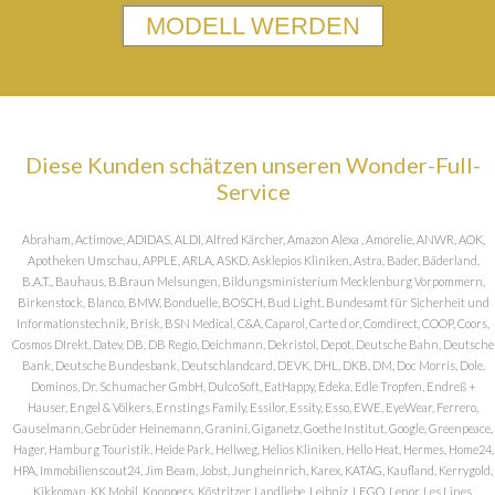
MODELL WERDEN
Diese Kunden schätzen unseren Wonder-Full-
Service
Abraham, Actimove, ADIDAS, ALDI, Alfred Kärcher, Amazon Alexa , Amorelie, ANWR, AOK,
Apotheken Umschau, APPLE, ARLA, ASKD, Asklepios Kliniken, Astra, Bader, Bäderland,
B.A.T., Bauhaus, B.Braun Melsungen, Bildungsministerium Mecklenburg Vorpommern,
Birkenstock, Blanco, BMW, Bonduelle, BOSCH, Bud Light, Bundesamt für Sicherheit und
Informationstechnik, Brisk, BSN Medical, C&A, Caparol, Carte d or, Comdirect, COOP, Coors,
Cosmos DIrekt, Datev, DB, DB Regio, Deichmann, Dekristol, Depot, Deutsche Bahn, Deutsche
Bank, Deutsche Bundesbank, Deutschlandcard, DEVK, DHL, DKB, DM, Doc Morris, Dole,
Dominos, Dr. Schumacher GmbH, DulcoSoft, EatHappy, Edeka, Edle Tropfen, Endreß +
Hauser, Engel & Völkers, Ernstings Family, Essilor, Essity, Esso, EWE, EyeWear, Ferrero,
Gauselmann, Gebrüder Heinemann, Granini, Giganetz, Goethe Institut, Google, Greenpeace,
Hager, Hamburg Touristik, Heide Park, Hellweg, Helios Kliniken, Hello Heat, Hermes, Home24,
HPA, Immobilienscout24, Jim Beam, Jobst, Jungheinrich, Karex, KATAG, Kaufland, Kerrygold,
Kikkoman, KK Mobil, Knoppers, Köstritzer, Landliebe, Leibniz, LEGO, Lenor, Les Lines,