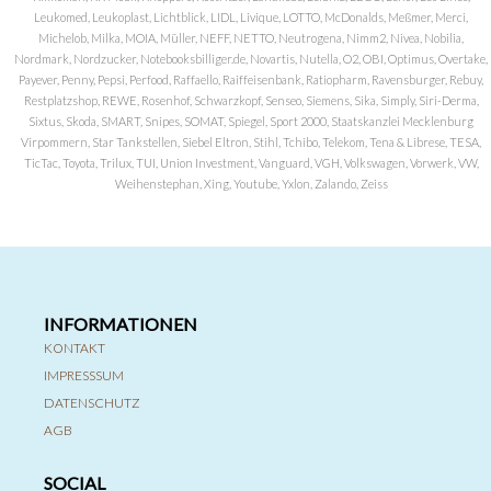
Leukomed, Leukoplast, Lichtblick, LIDL, Livique, LOTTO, McDonalds, Meßmer, Merci,
Michelob, Milka, MOIA, Müller, NEFF, NETTO, Neutrogena, Nimm2, Nivea, Nobilia,
Nordmark, Nordzucker, Notebooksbilliger.de, Novartis, Nutella, O2, OBI, Optimus, Overtake,
Payever, Penny, Pepsi, Perfood, Raffaello, Raiffeisenbank, Ratiopharm, Ravensburger, Rebuy,
Restplatzshop, REWE, Rosenhof, Schwarzkopf, Senseo, Siemens, Sika, Simply, Siri-Derma,
Sixtus, Skoda, SMART, Snipes, SOMAT, Spiegel, Sport 2000, Staatskanzlei Mecklenburg
Virpommern, Star Tankstellen, Siebel Eltron, Stihl, Tchibo, Telekom, Tena & Librese, TESA,
TicTac, Toyota, Trilux, TUI, Union Investment, Vanguard, VGH, Volkswagen, Vorwerk, VW,
Weihenstephan, Xing, Youtube, Yxlon, Zalando, Zeiss
INFORMATIONEN
KONTAKT
IMPRESSSUM
DATENSCHUTZ
AGB
SOCIAL