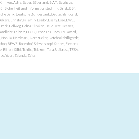
niken, Astra, Bader, Bäderland, B.A.T., Bauhaus,
r Sicherheit und Informationstechnik, Brisk, BSN
eutsche Bank, Deutsche Bundesbank, Deutschlandcard,
ers, Ernstings Family, Essilor, Essity, Esso, EWE,
ark, Hellweg, Helios Kliniken, Hello Heat, Hermes,
andliebe, Leibniz, LEGO, Lenor, Les Lines, Leukomed,
 Nobilia, Nordmark, Nordzucker, Notebooksbilliger.de,
atzshop, REWE, Rosenhof, Schwarzkopf, Senseo, Siemens,
 Eltron, Stihl, Tchibo, Telekom, Tena & Librese, TESA,
e, Yxlon, Zalando, Zeiss