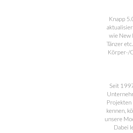
Knapp 5.0
aktualisie
wie New F
Tänzer etc
Körper-/C
Seit 1997
Unternehm
Projekten 
kennen, k
unsere Mod
Dabei l