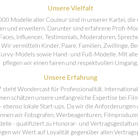
Unsere Vielfalt
00 Modelle aller Couleur sind in unserer Kartei, die 
ren und erweitern. Darunter sind erfahrene Profi-Mo
aces, Influencer, Testimonials, Moderatoren, Sprecher
. Wir vermitteln Kinder, Paare, Familien, Zwillinge, B
urvy-Models sowie Hand- und Fuß-Modelle. Mit all
pflegen wir einen fairen und respektvollen Umgang
Unsere Erfahrung
 steht Wondercast für Professionalität. Internationa
en schätzen unsere umfangreiche Expertise bei Film
- ebenso lokale Start-ups. Da wir die Anforderungen
önnen wir Fotografen, Werbeagenturen, Filmproduze
elle - qualifiziert zu Honorar- und Vertragsgestaltu
egen wir Wert auf Loyalität gegenüber allen Vertrags