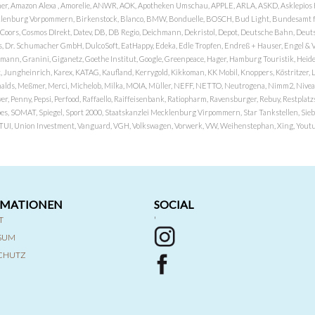
er, Amazon Alexa , Amorelie, ANWR, AOK, Apotheken Umschau, APPLE, ARLA, ASKD, Asklepios Kli
nburg Vorpommern, Birkenstock, Blanco, BMW, Bonduelle, BOSCH, Bud Light, Bundesamt fü
OP, Coors, Cosmos DIrekt, Datev, DB, DB Regio, Deichmann, Dekristol, Depot, Deutsche Bahn, D
Dr. Schumacher GmbH, DulcoSoft, EatHappy, Edeka, Edle Tropfen, Endreß + Hauser, Engel & Völk
n, Granini, Giganetz, Goethe Institut, Google, Greenpeace, Hager, Hamburg Touristik, Heide P
Jungheinrich, Karex, KATAG, Kaufland, Kerrygold, Kikkoman, KK Mobil, Knoppers, Köstritzer, L
nalds, Meßmer, Merci, Michelob, Milka, MOIA, Müller, NEFF, NETTO, Neutrogena, Nimm2, Nivea,
ver, Penny, Pepsi, Perfood, Raffaello, Raiffeisenbank, Ratiopharm, Ravensburger, Rebuy, Restpl
pes, SOMAT, Spiegel, Sport 2000, Staatskanzlei Mecklenburg Virpommern, Star Tankstellen, Siebel
x, TUI, Union Investment, Vanguard, VGH, Volkswagen, Vorwerk, VW, Weihenstephan, Xing, Youtub
RMATIONEN
SOCIAL
T
'
SSUM
CHUTZ