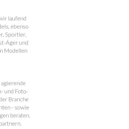
wir laufend
dels, ebenso
, Sportler,
est-Ager und
en Modellen
.
l agierende
- und Foto-
 der Branche
nten - sowie
ngen beraten.
partnern.