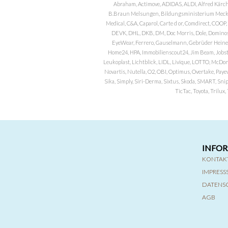
Abraham, Actimove, ADIDAS, ALDI, Alfred Kärch
B.Braun Melsungen, Bildungsministerium Meckle
Medical, C&A, Caparol, Carte d or, Comdirect, CO
DEVK, DHL, DKB, DM, Doc Morris, Dole, Dominos, 
EyeWear, Ferrero, Gauselmann, Gebrüder Heineman
Home24, HPA, Immobilienscout24, Jim Beam, Jobst, 
Leukoplast, Lichtblick, LIDL, Livique, LOTTO, McDo
Novartis, Nutella, O2, OBI, Optimus, Overtake, Paye
Sika, Simply, Siri-Derma, Sixtus, Skoda, SMART, Sni
TicTac, Toyota, Trilu
INFO
KONTAK
IMPRES
DATENS
AGB