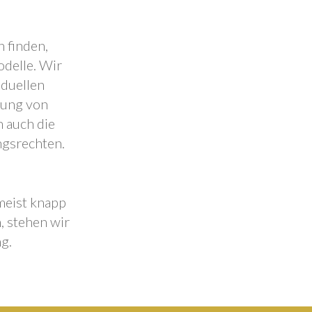
 finden,
odelle. Wir
iduellen
lung von
 auch die
ngsrechten.
 meist knapp
, stehen wir
g.