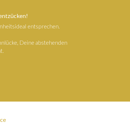
 entzücken!
heitsideal entsprechen.
ahnlücke, Deine abstehenden
t.
ice