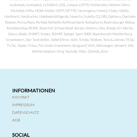
Leukomed, Leukoplast, Lichtblick, LIDL, Livique, LOTTO, McDonalds, Meßmer, Merci,
Michelob, Milka, MOIA, Müller, NEFF, NETTO, Neutrogena, Nimm2, Nivea, Nobilia,
Nordmark, Nordzucker, Notebooksbilliger.de, Novartis, Nutella, O2, OBI, Optimus, Overtake,
Payever, Penny, Pepsi, Perfood, Raffaello, Raiffeisenbank, Ratiopharm, Ravensburger, Rebuy,
Restplatzshop, REWE, Rosenhof, Schwarzkopf, Senseo, Siemens, Sika, Simply, Siri-Derma,
Sixtus, Skoda, SMART, Snipes, SOMAT, Spiegel, Sport 2000, Staatskanzlei Mecklenburg
Virpommern, Star Tankstellen, Siebel Eltron, Stihl, Tchibo, Telekom, Tena & Librese, TESA,
TicTac, Toyota, Trilux, TUI, Union Investment, Vanguard, VGH, Volkswagen, Vorwerk, VW,
Weihenstephan, Xing, Youtube, Yxlon, Zalando, Zeiss
INFORMATIONEN
KONTAKT
IMPRESSSUM
DATENSCHUTZ
AGB
SOCIAL