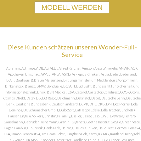
MODELL WERDEN
Diese Kunden schätzen unseren Wonder-Full-
Service
Abraham, Actimove, ADIDAS, ALDI, Alfred Kärcher, Amazon Alexa , Amorelie, ANWR, AOK,
Apotheken Umschau, APPLE, ARLA, ASKD, Asklepios Kliniken, Astra, Bader, Bäderland,
B.A.T., Bauhaus, B.Braun Melsungen, Bildungsministerium Mecklenburg Vorpommern,
Birkenstock, Blanco, BMW, Bonduelle, BOSCH, Bud Light, Bundesamt für Sicherheit und
Informationstechnik, Brisk, BSN Medical, C&A, Caparol, Carte d or, Comdirect, COOP, Coors,
Cosmos DIrekt, Datev, DB, DB Regio, Deichmann, Dekristol, Depot, Deutsche Bahn, Deutsche
Bank, Deutsche Bundesbank, Deutschlandcard, DEVK, DHL, DKB, DM, Doc Morris, Dole,
Dominos, Dr. Schumacher GmbH, DulcoSoft, EatHappy, Edeka, Edle Tropfen, Endreß +
Hauser, Engel & Völkers, Ernstings Family, Essilor, Essity, Esso, EWE, EyeWear, Ferrero,
Gauselmann, Gebrüder Heinemann, Granini, Giganetz, Goethe Institut, Google, Greenpeace,
Hager, Hamburg Touristik, Heide Park, Hellweg, Helios Kliniken, Hello Heat, Hermes, Home24,
HPA, Immobilienscout24, Jim Beam, Jobst, Jungheinrich, Karex, KATAG, Kaufland, Kerrygold,
Kikkoman, KK Mobil, Knoppers, Köstritzer, Landliebe, Leibniz, LEGO, Lenor, Les Lines,