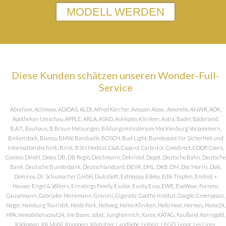
MODELL WERDEN
Diese Kunden schätzen unseren Wonder-Full-
Service
Abraham, Actimove, ADIDAS, ALDI, Alfred Kärcher, Amazon Alexa , Amorelie, ANWR, AOK,
Apotheken Umschau, APPLE, ARLA, ASKD, Asklepios Kliniken, Astra, Bader, Bäderland,
B.A.T., Bauhaus, B.Braun Melsungen, Bildungsministerium Mecklenburg Vorpommern,
Birkenstock, Blanco, BMW, Bonduelle, BOSCH, Bud Light, Bundesamt für Sicherheit und
Informationstechnik, Brisk, BSN Medical, C&A, Caparol, Carte d or, Comdirect, COOP, Coors,
Cosmos DIrekt, Datev, DB, DB Regio, Deichmann, Dekristol, Depot, Deutsche Bahn, Deutsche
Bank, Deutsche Bundesbank, Deutschlandcard, DEVK, DHL, DKB, DM, Doc Morris, Dole,
Dominos, Dr. Schumacher GmbH, DulcoSoft, EatHappy, Edeka, Edle Tropfen, Endreß +
Hauser, Engel & Völkers, Ernstings Family, Essilor, Essity, Esso, EWE, EyeWear, Ferrero,
Gauselmann, Gebrüder Heinemann, Granini, Giganetz, Goethe Institut, Google, Greenpeace,
Hager, Hamburg Touristik, Heide Park, Hellweg, Helios Kliniken, Hello Heat, Hermes, Home24,
HPA, Immobilienscout24, Jim Beam, Jobst, Jungheinrich, Karex, KATAG, Kaufland, Kerrygold,
Kikkoman, KK Mobil, Knoppers, Köstritzer, Landliebe, Leibniz, LEGO, Lenor, Les Lines,