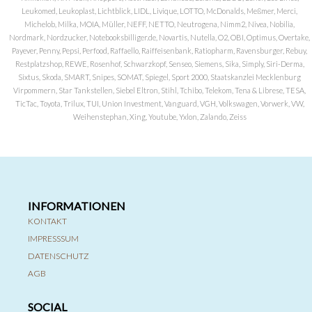
Leukomed, Leukoplast, Lichtblick, LIDL, Livique, LOTTO, McDonalds, Meßmer, Merci,
Michelob, Milka, MOIA, Müller, NEFF, NETTO, Neutrogena, Nimm2, Nivea, Nobilia,
Nordmark, Nordzucker, Notebooksbilliger.de, Novartis, Nutella, O2, OBI, Optimus, Overtake,
Payever, Penny, Pepsi, Perfood, Raffaello, Raiffeisenbank, Ratiopharm, Ravensburger, Rebuy,
Restplatzshop, REWE, Rosenhof, Schwarzkopf, Senseo, Siemens, Sika, Simply, Siri-Derma,
Sixtus, Skoda, SMART, Snipes, SOMAT, Spiegel, Sport 2000, Staatskanzlei Mecklenburg
Virpommern, Star Tankstellen, Siebel Eltron, Stihl, Tchibo, Telekom, Tena & Librese, TESA,
TicTac, Toyota, Trilux, TUI, Union Investment, Vanguard, VGH, Volkswagen, Vorwerk, VW,
Weihenstephan, Xing, Youtube, Yxlon, Zalando, Zeiss
INFORMATIONEN
KONTAKT
IMPRESSSUM
DATENSCHUTZ
AGB
SOCIAL