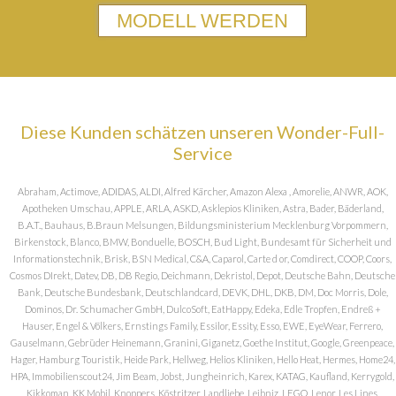
MODELL WERDEN
Diese Kunden schätzen unseren Wonder-Full-
Service
Abraham, Actimove, ADIDAS, ALDI, Alfred Kärcher, Amazon Alexa , Amorelie, ANWR, AOK,
Apotheken Umschau, APPLE, ARLA, ASKD, Asklepios Kliniken, Astra, Bader, Bäderland,
B.A.T., Bauhaus, B.Braun Melsungen, Bildungsministerium Mecklenburg Vorpommern,
Birkenstock, Blanco, BMW, Bonduelle, BOSCH, Bud Light, Bundesamt für Sicherheit und
Informationstechnik, Brisk, BSN Medical, C&A, Caparol, Carte d or, Comdirect, COOP, Coors,
Cosmos DIrekt, Datev, DB, DB Regio, Deichmann, Dekristol, Depot, Deutsche Bahn, Deutsche
Bank, Deutsche Bundesbank, Deutschlandcard, DEVK, DHL, DKB, DM, Doc Morris, Dole,
Dominos, Dr. Schumacher GmbH, DulcoSoft, EatHappy, Edeka, Edle Tropfen, Endreß +
Hauser, Engel & Völkers, Ernstings Family, Essilor, Essity, Esso, EWE, EyeWear, Ferrero,
Gauselmann, Gebrüder Heinemann, Granini, Giganetz, Goethe Institut, Google, Greenpeace,
Hager, Hamburg Touristik, Heide Park, Hellweg, Helios Kliniken, Hello Heat, Hermes, Home24,
HPA, Immobilienscout24, Jim Beam, Jobst, Jungheinrich, Karex, KATAG, Kaufland, Kerrygold,
Kikkoman, KK Mobil, Knoppers, Köstritzer, Landliebe, Leibniz, LEGO, Lenor, Les Lines,