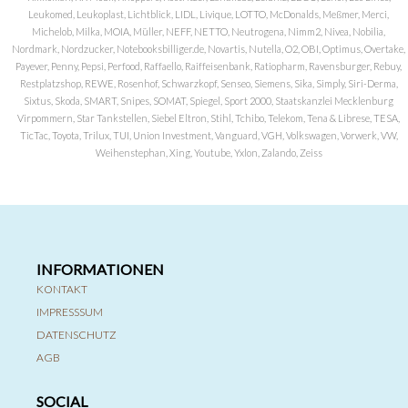
Leukomed, Leukoplast, Lichtblick, LIDL, Livique, LOTTO, McDonalds, Meßmer, Merci,
Michelob, Milka, MOIA, Müller, NEFF, NETTO, Neutrogena, Nimm2, Nivea, Nobilia,
Nordmark, Nordzucker, Notebooksbilliger.de, Novartis, Nutella, O2, OBI, Optimus, Overtake,
Payever, Penny, Pepsi, Perfood, Raffaello, Raiffeisenbank, Ratiopharm, Ravensburger, Rebuy,
Restplatzshop, REWE, Rosenhof, Schwarzkopf, Senseo, Siemens, Sika, Simply, Siri-Derma,
Sixtus, Skoda, SMART, Snipes, SOMAT, Spiegel, Sport 2000, Staatskanzlei Mecklenburg
Virpommern, Star Tankstellen, Siebel Eltron, Stihl, Tchibo, Telekom, Tena & Librese, TESA,
TicTac, Toyota, Trilux, TUI, Union Investment, Vanguard, VGH, Volkswagen, Vorwerk, VW,
Weihenstephan, Xing, Youtube, Yxlon, Zalando, Zeiss
INFORMATIONEN
KONTAKT
IMPRESSSUM
DATENSCHUTZ
AGB
SOCIAL