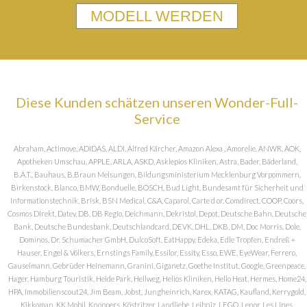
MODELL WERDEN
Diese Kunden schätzen unseren Wonder-Full-
Service
Abraham, Actimove, ADIDAS, ALDI, Alfred Kärcher, Amazon Alexa , Amorelie, ANWR, AOK,
Apotheken Umschau, APPLE, ARLA, ASKD, Asklepios Kliniken, Astra, Bader, Bäderland,
B.A.T., Bauhaus, B.Braun Melsungen, Bildungsministerium Mecklenburg Vorpommern,
Birkenstock, Blanco, BMW, Bonduelle, BOSCH, Bud Light, Bundesamt für Sicherheit und
Informationstechnik, Brisk, BSN Medical, C&A, Caparol, Carte d or, Comdirect, COOP, Coors,
Cosmos DIrekt, Datev, DB, DB Regio, Deichmann, Dekristol, Depot, Deutsche Bahn, Deutsche
Bank, Deutsche Bundesbank, Deutschlandcard, DEVK, DHL, DKB, DM, Doc Morris, Dole,
Dominos, Dr. Schumacher GmbH, DulcoSoft, EatHappy, Edeka, Edle Tropfen, Endreß +
Hauser, Engel & Völkers, Ernstings Family, Essilor, Essity, Esso, EWE, EyeWear, Ferrero,
Gauselmann, Gebrüder Heinemann, Granini, Giganetz, Goethe Institut, Google, Greenpeace,
Hager, Hamburg Touristik, Heide Park, Hellweg, Helios Kliniken, Hello Heat, Hermes, Home24,
HPA, Immobilienscout24, Jim Beam, Jobst, Jungheinrich, Karex, KATAG, Kaufland, Kerrygold,
Kikkoman, KK Mobil, Knoppers, Köstritzer, Landliebe, Leibniz, LEGO, Lenor, Les Lines,