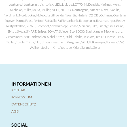
Leukomed, Leukoplast, Lichtblick, LIDL, Livique, LOTTO, McDonalds, Meßmer, Merci,
Michelob, Milka, MOIA, Müller, NEFF, NETTO, Neutrogena, Nimm2, Nivea, Nobilia,
Nordmark, Nordzucker, Notebooksbilliger.de, Novartis, Nutella, O2, OBI, Optimus, Overtake,
Payever, Penny, Pepsi, Perfood, Raffaello, Raiffeisenbank, Ratiopharm, Ravensburger, Rebuy,
Restplatzshop, REWE, Rosenhof, Schwarzkopf, Senseo, Siemens, Sika, Simply, Siri-Derma,
Sixtus, Skoda, SMART, Snipes, SOMAT, Spiegel, Sport 2000, Staatskanzlei Mecklenburg
Virpommern, Star Tankstellen, Siebel Eltron, Stihl, Tchibo, Telekom, Tena & Librese, TESA,
TicTac, Toyota, Trilux, TUI, Union Investment, Vanguard, VGH, Volkswagen, Vorwerk, VW,
Weihenstephan, Xing, Youtube, Yxlon, Zalando, Zeiss
INFORMATIONEN
KONTAKT
IMPRESSSUM
DATENSCHUTZ
AGB
SOCIAL